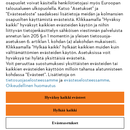
osapuolet voivat käsitellä henkilötietojasi myös Euroopan
talousalueen ulkopuolella. Katso "Asetukset" ja
"Evästeseloste" saadaksesi lisätietoja meidän ja kolmansien
Jälki
Yksityisyyden suoja
Evästetiedot
osapuolten käyttämistä evästeistä. Klikkaamalla "Hyväksy
kaikki" hyväksyt kaikkien evästeiden käytön ja niihin
ANDREAS STIHL AG & Co. KG ©2023
liittyvän tietojenkäsittelyn sähköisen viestinnän palveluista
annetun lain 205 §:n 1 momentin ja yleisen tietosuoja-
asetuksen 6. artiklan 1. kohdan (a) alakohdan mukaisesti.
Klikkaamalla "Hylkää kaikki" hylkäät kaikkien muiden kuin
välttämättömien evästeiden käytön. Asetuksissa voit
hyväksyä tai hylätä yksittäisiä evästeitä.
Voit peruuttaa suostumuksesi yksittäisten evästeiden tai
kaikkien evästeiden käyttöön milloin tahansa alatunnisteen
kohdassa "Evästeet". Lisätietoja on
tietosuojaselosteessamme
ja
evästeselosteessamme
.
Oikeudellinen huomautus
Hyväksy kaikki evästeet
Hylkää kaikki
Evästeasetukset