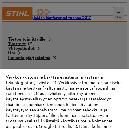
Menu
alikauppiaiden konferenssi vuonna 2017
Tietoa toimittajille
Tuotteet
Yhteystiedot
Ura
Ilmiantajajärjestelmä
Verkkosivustomme käyttää evästeitä ja vastaavia
teknologioita ("evästeet"). Verkkosivustomme tarjoamiseksi
käytämme tiettyjä "välttämättömiä evästeitä" jopa ilman
suostumustasi. Muut evästeet, joita käytämme
käyttäjäystävällisyyden optimoimiseksi ja räätälöidyn
sisällön tarjoamiseksi, mukaan lukien käyttäjien
käyttäytymisen analysointi, mainonnan tehokkuus ja
kattavien käyttäjäprofiilien luominen, asetetaan vain
suostumuksellasi. Evästeitä käyttävät me ja kolmannet
osapuolet (esim. Google tai Tealium). Nämä kolmannet