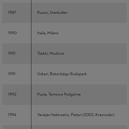
1987
Ruotsi, Stenkullen
1990
Italia, Milano
1991
Tšekki, Modrice
1991
Unkari, Biatorbágy-Budapark
1992
Puola, Tarnowo Podgórne
1994
Venäjän federaatio, Pietari (2002: Krasnodar)