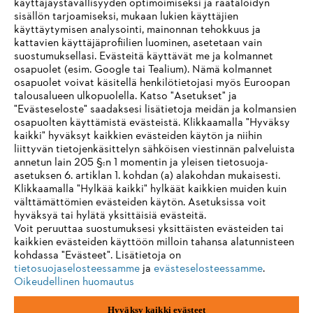
käyttäjäystävällisyyden optimoimiseksi ja räätälöidyn
sisällön tarjoamiseksi, mukaan lukien käyttäjien
käyttäytymisen analysointi, mainonnan tehokkuus ja
kattavien käyttäjäprofiilien luominen, asetetaan vain
suostumuksellasi. Evästeitä käyttävät me ja kolmannet
osapuolet (esim. Google tai Tealium). Nämä kolmannet
osapuolet voivat käsitellä henkilötietojasi myös Euroopan
talousalueen ulkopuolella. Katso "Asetukset" ja
"Evästeseloste" saadaksesi lisätietoja meidän ja kolmansien
osapuolten käyttämistä evästeistä. Klikkaamalla "Hyväksy
kaikki" hyväksyt kaikkien evästeiden käytön ja niihin
liittyvän tietojenkäsittelyn sähköisen viestinnän palveluista
annetun lain 205 §:n 1 momentin ja yleisen tietosuoja-
asetuksen 6. artiklan 1. kohdan (a) alakohdan mukaisesti.
Klikkaamalla "Hylkää kaikki" hylkäät kaikkien muiden kuin
Jälki
Yksityisyyden suoja
Evästetiedot
välttämättömien evästeiden käytön. Asetuksissa voit
hyväksyä tai hylätä yksittäisiä evästeitä.
ANDREAS STIHL AG & Co. KG ©2023
Voit peruuttaa suostumuksesi yksittäisten evästeiden tai
kaikkien evästeiden käyttöön milloin tahansa alatunnisteen
kohdassa "Evästeet". Lisätietoja on
tietosuojaselosteessamme
ja
evästeselosteessamme
.
Oikeudellinen huomautus
Hyväksy kaikki evästeet