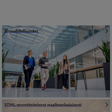
Uramahdollisuudet
STIHL-myyntitoiminnot maailmanlaajuisesti