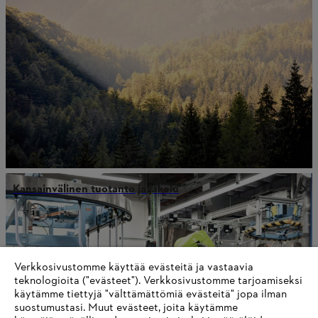
Kansainvälinen tuotanto ja jakelu
Tietoa toimittajille
Tuotteet
Verkkosivustomme käyttää evästeitä ja vastaavia
Yhteystiedot
teknologioita ("evästeet"). Verkkosivustomme tarjoamiseksi
Ura
käytämme tiettyjä "välttämättömiä evästeitä" jopa ilman
Ilmiantajajärjestelmä
suostumustasi. Muut evästeet, joita käytämme