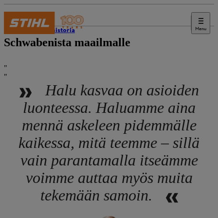
Menu
STIHL-historia
Schwabenista maailmalle
Halu kasvaa on asioiden
luonteessa. Haluamme aina
mennä askeleen pidemmälle
kaikessa, mitä teemme – sillä
vain parantamalla itseämme
voimme auttaa myös muita
tekemään samoin.