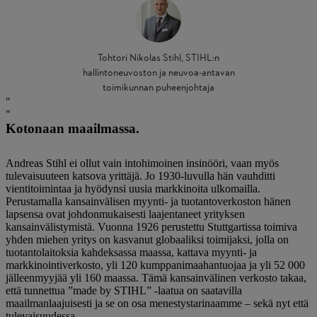
Tohtori Nikolas Stihl, STIHL:n
hallintoneuvoston ja neuvoa-antavan
toimikunnan puheenjohtaja
Kotonaan maailmassa.
Andreas Stihl ei ollut vain intohimoinen insinööri, vaan myös
tulevaisuuteen katsova yrittäjä. Jo 1930-luvulla hän vauhditti
vientitoimintaa ja hyödynsi uusia markkinoita ulkomailla.
Perustamalla kansainvälisen myynti- ja tuotantoverkoston hänen
lapsensa ovat johdonmukaisesti laajentaneet yrityksen
kansainvälistymistä. Vuonna 1926 perustettu Stuttgartissa toimiva
yhden miehen yritys on kasvanut globaaliksi toimijaksi, jolla on
tuotantolaitoksia kahdeksassa maassa, kattava myynti- ja
markkinointiverkosto, yli 120 kumppanimaahantuojaa ja yli 52 000
jälleenmyyjää yli 160 maassa. Tämä kansainvälinen verkosto takaa,
että tunnettua ”made by STIHL” -laatua on saatavilla
maailmanlaajuisesti ja se on osa menestystarinaamme – sekä nyt että
tulevaisuudessa.