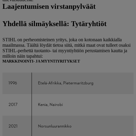
Laajentumisen virstanpylväät
Yhdellä silmäyksellä: Tytäryhtiöt
STIHL on perheomisteinen yritys, joka on kotonaan kaikkialla
maailmassa. Täältä löydät tietoa siitä, mitkä maat ovat tulleet osaksi
STIHL-perhettä tuotanto- tai myyntiyhtiön perustamisen kautta ja
milloin näin tapahtui:
MARKKINOINTI- JA MYYNTIYRITYKSET
1996
Etelä-Afrikka, Pietermaritzburg
2017
Kenia, Nairobi
2021
Norsunluurannikko