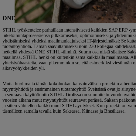
ONE STIHL. Esimerkki globaalista yhteistyöstä proje
STIHL työskentelee parhaillaan intensiivisesti kaikkien SAP ERP -ymp
liiketoimintaprosessiensa pilkkomiseksi, optimoimiseksi ja yhdenmuka
yhdistämiseksi yhdeksi maailmanlaajuiseksi IT-järjestelmäksi: Se katta
tuotantoyhtiötä. Tämän saavuttamiseksi noin 230 kollegaa kahdeksasta
hetkellä yhdessä ONE STIHL -tiiminä. Suurin osa niistä sijaitsee Saks
maailmaa. STIHL-henki on kuitenkin sama kaikkialla maailmassa. Alku
yhteistyöhaasteita, vaan pikemminkin se, että esimerkiksi viestinnän o
aikavyöhykkeiden yli.
Mutta huolimatta tämän kokoluokan kansainvälisen projektin aiheuttam
myyntiyhtiötä ja ensimmäinen tuotantoyhtiö Sveitsissä ovat jo siirtyn
ja seuraava käyttöönotto STIHL Tirolissa on suunniteltu vuodenvaih
vuosien aikana muut myyntiyhtiöt seuraavat perässä, Saksan pääkonttori
ja sitten vähitellen kaikki muut STIHL-yritykset. Kun projekti on val
täsmälleen samalla tavalla kuin Saksassa, Kiinassa ja Brasiliassa.