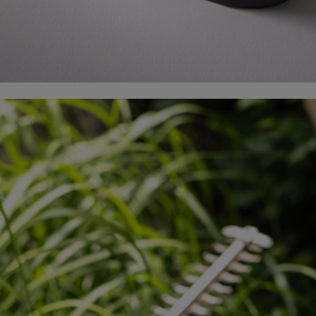
mme ei keskity pelkästään yksittäisiin tuotteisiin ja palveluihin, vaan myö
lisuuden hyödyntää uusia digitaalisia mahdollisuuksia parhaalla mahdol
ten verkoston, jotka ovat tiiviissä yhteydessä toisiinsa. Kansainvälisist
detä.
HERE FOR
maailmanlaa
STIHL on edelle