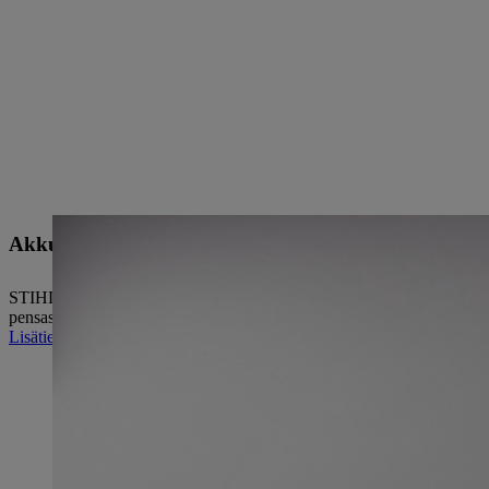
Akkuteknologia
STIHL laajentaa jatkuvasti sähkötyökaluvalikoimaansa tulevaisuuteen
pensasleikkureihin, imusilppureihin ja sähkökäyttöisiin moottorisahoih
Lisätietoja akkuteknologiasta