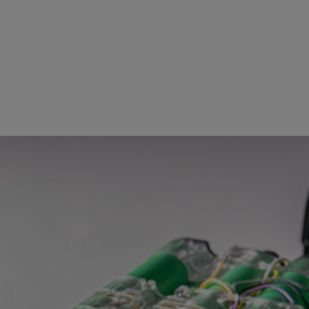
 suuntautuvalla akkuteknologialla niin puutarhanhoitoon kuin monenla
in.