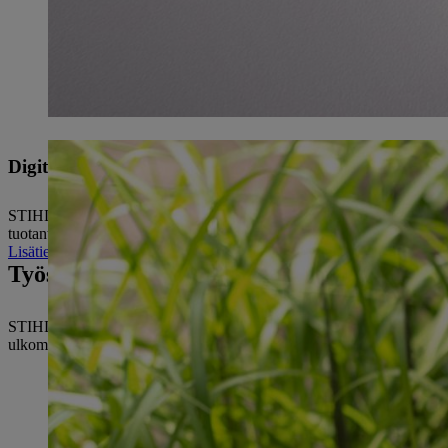
Digitalisaatio
STIHL ajattelee ja toimii pitkällä aikavälillä – siksi digitalisaatiotyö
tuotantoon ja logistiikkaan. Tämä lähestymistapa antaa meille mahdol
Lisätietoja digitalisaatiosta
Työskentelyä yli kansallisten rajojen.
STIHL tarjoaa myös laajan kansainvälisen myynti- ja markkinointiyritys
ulkomaankomennuksiin, jokainen voi löytää itselleen sopivan tavan e