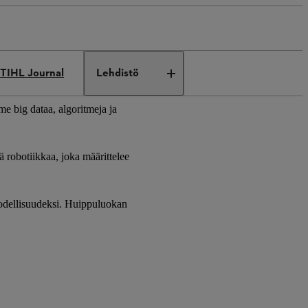
TIHL Journal
Lehdistö
e big dataa, algoritmeja ja
 robotiikkaa, joka määrittelee
 todellisuudeksi. Huippuluokan