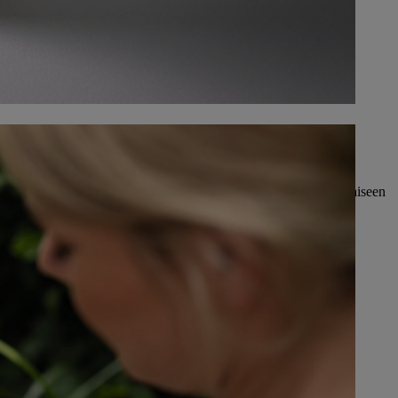
s sisäisiin ja ulkoisiin prosesseihin työmenetelmistä kokonaisvaltaiseen
lisella tavalla – sekä itsemme että asiakkaidemme hyödyksi.
ä projekteista
 GLOBAL CONNECTIONS. STIHL
juisesti
en perheyritys. Siitä huolimatta olemme kotona myös