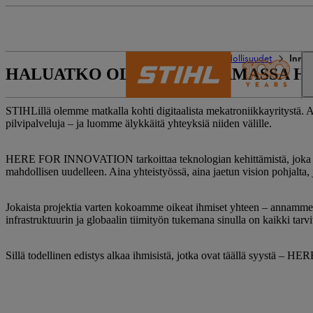
STIHL world
Uramahdollisuudet
Innov
HALUATKO OLLA MUOVAAMASSA HU
STIHLillä olemme matkalla kohti digitaalista mekatroniikkayritystä. A
pilvipalveluja – ja luomme älykkäitä yhteyksiä niiden välille.
HERE FOR INNOVATION tarkoittaa teknologian kehittämistä, joka todell
mahdollisen uudelleen. Aina yhteistyössä, aina jaetun vision pohjalta, 
Jokaista projektia varten kokoamme oikeat ihmiset yhteen – annamme he
infrastruktuurin ja globaalin tiimityön tukemana sinulla on kaikki tarv
Sillä todellinen edistys alkaa ihmisistä, jotka ovat täällä syystä – HER