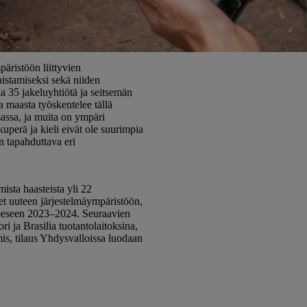
kteissa.
äristöön liittyvien
istamiseksi sekä niiden
a 35 jakeluyhtiötä ja seitsemän
 maasta työskentelee tällä
assa, ja muita on ympäri
perä ja kieli eivät ole suurimpia
n tapahduttava eri
ista haasteista yli 22
eet uuteen järjestelmäympäristöön,
teeseen 2023–2024. Seuraavien
 ja Brasilia tuotantolaitoksina,
mis, tilaus Yhdysvalloissa luodaan