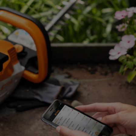
maailmanlaajuis
markkinointiyhti
160 maassa. Lis
Itävallassa ja Sv
Lyhyesti sanottu
ihanteelliset ol
KANSAINVÄL