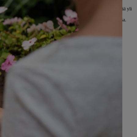
esti, ja meillä on 42 STIHLin omistamaa myynti- ja
ötä, noin 120 maahantuojaa ja yli 55 000 itsenäistä jälleenmyyjää yli
äksi meillä on tuotantolaitoksia ympäri maailmaa – Saksassa,
eitsissä sekä Brasiliassa, Kiinassa, Filippiineillä ja Yhdysvalloissa.
na: Jokainen, joka haluaa työskennellä ulkomailla, löytää siihen
osuhteet STIHLiltä.
INEN VALMISTUS JA JAKELU