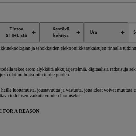
ation and global work
Tietoa
Kestävä
OMISEN INNOVAATIOITA?
Ura
S
STIHListä
kehitys
kkuteknologian ja tehokkaiden elektroniikkaratkaisujen rinnalla tutkimm
a tekee eron: älykkäitä akkujärjestelmiä, digitaalisia ratkaisuja sekä
joka ulottuu horisontin tuolle puolen.
ille luottamusta, joustavuutta ja vastuuta, jotta ideat voivat muuttua
ittava todellisen vaikuttavuuden luomiseksi.
E
FOR A REASON
.