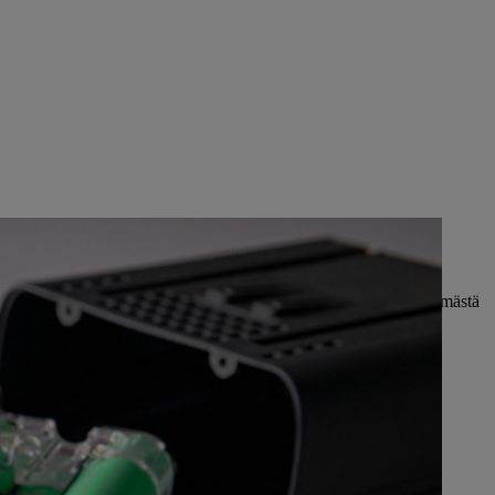
isiin ammattikäyttöönkin – iMOW-robottiruohonleikkurijärjestelmästä