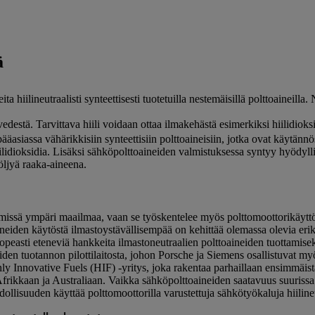
ä
 hiilineutraalisti synteettisesti tuotetuilla nestemäisillä polttoaineilla
vedestä. Tarvittava hiili voidaan ottaa ilmakehästä esimerkiksi hiilidiok
ääasiassa vähärikkisiin synteettisiin polttoaineisiin, jotka ovat käytänn
dioksidia. Lisäksi sähköpolttoaineiden valmistuksessa syntyy hyödyllisi
öljyä raaka-aineena.
missä ympäri maailmaa, vaan se työskentelee myös polttomoottorikäytt
ineiden käytöstä ilmastoystävällisempää on kehittää olemassa olevia erik
easti eteneviä hankkeita ilmastoneutraalien polttoaineiden tuottamiseks
eiden tuotannon pilottilaitosta, johon Porsche ja Siemens osallistuvat 
ly Innovative Fuels (HIF) -yritys, joka rakentaa parhaillaan ensimmäistä l
s-Afrikkaan ja Australiaan. Vaikka sähköpolttoaineiden saatavuus suuris
lisuuden käyttää polttomoottorilla varustettuja sähkötyökaluja hiilineutr