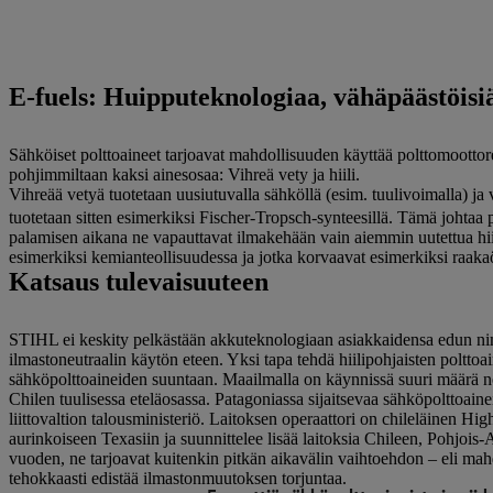
E-fuels: Huipputeknologiaa, vähäpäästöisi
Sähköiset polttoaineet tarjoavat mahdollisuuden käyttää polttomoottoreita
pohjimmiltaan kaksi ainesosaa: Vihreä vety ja hiili.
Vihreää vetyä tuotetaan uusiutuvalla sähköllä (esim. tuulivoimalla) ja 
tuotetaan sitten esimerkiksi Fischer-Tropsch-synteesillä. Tämä johtaa p
palamisen aikana ne vapauttavat ilmakehään vain aiemmin uutettua hiili
esimerkiksi kemianteollisuudessa ja jotka korvaavat esimerkiksi raaka
Katsaus tulevaisuuteen
STIHL ei keskity pelkästään akkuteknologiaan asiakkaidensa edun ni
ilmastoneutraalin käytön eteen. Yksi tapa tehdä hiilipohjaisten polttoa
sähköpolttoaineiden suuntaan. Maailmalla on käynnissä suuri määrä nop
Chilen tuulisessa eteläosassa. Patagoniassa sijaitsevaa sähköpolttoain
liittovaltion talousministeriö. Laitoksen operaattori on chileläinen High
aurinkoiseen Texasiin ja suunnittelee lisää laitoksia Chileen, Pohjoi
vuoden, ne tarjoavat kuitenkin pitkän aikavälin vaihtoehdon – eli mahdol
tehokkaasti edistää ilmastonmuutoksen torjuntaa.