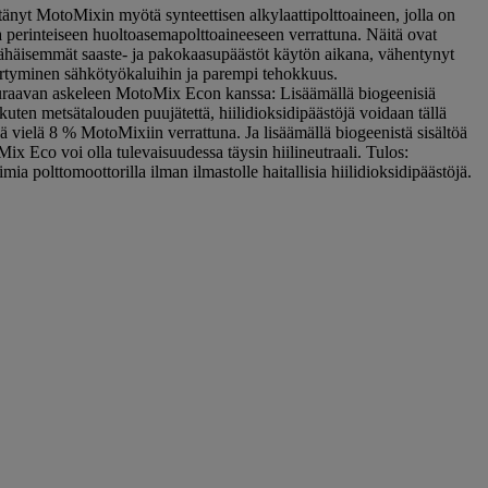
änyt MotoMixin myötä synteettisen alkylaattipolttoaineen, jolla on
a perinteiseen huoltoasemapolttoaineeseen verrattuna. Näitä ovat
ähäisemmät saaste- ja pakokaasupäästöt käytön aikana, vähentynyt
rtyminen sähkötyökaluihin ja parempi tehokkuus.
uraavan askeleen MotoMix Econ kanssa: Lisäämällä biogeenisiä
uten metsätalouden puujätettä, hiilidioksidipäästöjä voidaan tällä
ä vielä 8 % MotoMixiin verrattuna. Ja lisäämällä biogeenistä sisältöä
ix Eco voi olla tulevaisuudessa täysin hiilineutraali. Tulos:
mia polttomoottorilla ilman ilmastolle haitallisia hiilidioksidipäästöjä.