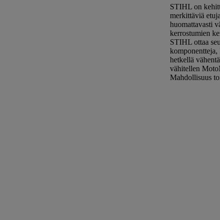
STIHL on kehitt
merkittäviä etuj
huomattavasti v
kerrostumien ke
STIHL ottaa se
komponentteja, k
hetkellä vähentä
vähitellen MotoM
Mahdollisuus toi