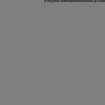
5 myyttiä sähköpolttoaineista ja niid
Sähköiset polttoaineet ovat vaihtoehto b
Sähköiset polttoaineet vaativat erikoi
Sähköisten polttoaineiden tuotanto on e
Sähköisten polttoaineiden kuljetus ja 
Sähköiset polttoaineet tekevät aiemmis