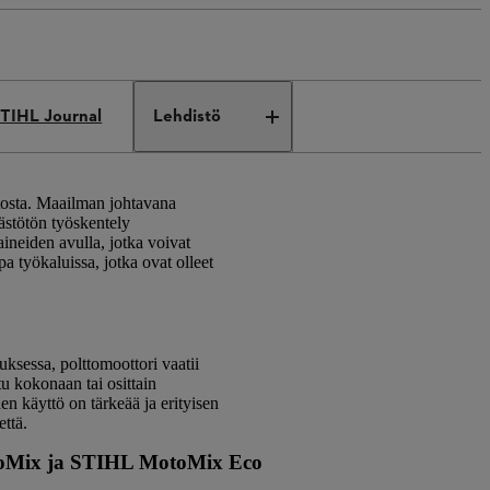
TIHL Journal
Lehdistö
utosta. Maailman johtavana
äästötön työskentely
aineiden avulla, jotka voivat
a työkaluissa, jotka ovat olleet
uksessa, polttomoottori vaatii
tu kokonaan tai osittain
den käyttö on tärkeää ja erityisen
että.
Mix ja STIHL MotoMix Eco