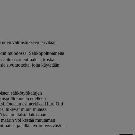
. Niiden valmistukseen tarvitaan
sidin muodossa.
Sähköpolttoaineita
össä ilmastoneutraaleja, koska
ä sivutuotteita, joita käytetään
öisten sähkötyökalujen
oispolttoaineita edelleen
i. Otetaan esimerkiksi Haru Oni ​​
myös, tukevat muun muassa
aajamittaista laitostaan ​​
sa määrin voi kestää muutaman
aalisti ja tällä tavoin pysyvästi ja