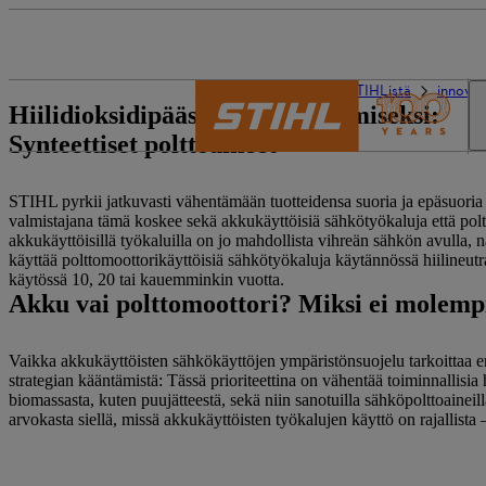
STIHL world
Tietoa STIHListä
innovaa
Hiilidioksidipäästöjen vähentämiseksi:
Synteettiset polttoaineet
STIHL pyrkii jatkuvasti vähentämään tuotteidensa suoria ja epäsuoria 
valmistajana tämä koskee sekä akkukäyttöisiä sähkötyökaluja että poltt
akkukäyttöisillä työkaluilla on jo mahdollista vihreän sähkön avulla, n
käyttää polttomoottorikäyttöisiä sähkötyökaluja käytännössä hiilineutra
käytössä 10, 20 tai kauemminkin vuotta.
Akku vai polttomoottori? Miksi ei molemp
Vaikka akkukäyttöisten sähkökäyttöjen ympäristönsuojelu tarkoittaa ens
strategian kääntämistä: Tässä prioriteettina on vähentää toiminnallisia 
biomassasta, kuten puujätteestä, sekä niin sanotuilla sähköpolttoaineill
arvokasta siellä, missä akkukäyttöisten työkalujen käyttö on rajallista – es