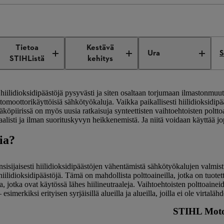
tio
Vaihtoehtoiset polttoaineet
Tietoa
Kestävä
Ura
S
STIHListä
kehitys
hiilidioksidipäästöjä pysyvästi ja siten osaltaan torjumaan ilmastonmu
omoottorikäyttöisiä sähkötyökaluja. Vaikka paikallisesti hiilidioksidip
äköpiirissä on myös uusia ratkaisuja synteettisten vaihtoehtoisten poltto
alisti ja ilman suorituskyvyn heikkenemistä. Ja niitä voidaan käyttää jop
ia?
isijaisesti hiilidioksidipäästöjen vähentämistä sähkötyökalujen valmist
hiilidioksidipäästöjä. Tämä on mahdollista polttoaineilla, jotka on tuotet
a, jotka ovat käytössä lähes hiilineutraaleja. Vaihtoehtoisten polttoainei
imerkiksi erityisen syrjäisillä alueilla ja alueilla, joilla ei ole virtalähd
STIHL Moto