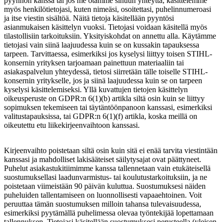
pyynnön kanssa tai jos me otamme sinuun yhteyttä, käsittelemme
myös henkilötietojasi, kuten nimeäsi, osoitettasi, puhelinnumeroasi
ja itse viestin sisältöä. Näitä tietoja käsitellään pyyntösi
asianmukaisen käsittelyn vuoksi. Tietojasi voidaan käsitellä myös
tilastollisiin tarkoituksiin. Yksityiskohdat on annettu alla. Käytämme
tietojasi vain siinä laajuudessa kuin se on kussakin tapauksessa
tarpeen. Tarvittaessa, esimerkiksi jos kyselysi liittyy toisen STIHL-
konsernin yrityksen tarjoamaan painettuun materiaaliin tai
asiakaspalvelun yhteydessä, tietosi siirretään tälle toiselle STIHL-
konsernin yritykselle, jos ja siinä laajuudessa kuin se on tarpeen
kyselysi käsittelemiseksi. Yllä kuvattujen tietojen käsittelyn
oikeusperuste on GDPR:n 6(1)(b) artikla siltä osin kuin se liittyy
sopimuksen tekemiseen tai täytäntöönpanoon kanssasi, esimerkiksi
valitustapauksissa, tai GDPR:n 6(1)(f) artikla, koska meillä on
oikeutettu etu liikekirjeenvaihtoon kanssasi.
Kirjeenvaihto poistetaan siltä osin kuin sitä ei enää tarvita viestintään
kanssasi ja mahdolliset lakisääteiset säilytysajat ovat päättyneet.
Puhelut asiakastukitiimimme kanssa tallennetaan vain etukäteisellä
suostumuksellasi laadunvarmistus- tai koulutustarkoituksiin, ja ne
poistetaan viimeistään 90 päivän kuluttua. Suostumuksesi näiden
puheluiden tallentamiseen on luonnollisesti vapaaehtoinen. Voit
peruuttaa tämän suostumuksen milloin tahansa tulevaisuudessa,
esimerkiksi pyytämällä puhelimessa olevaa työntekijää lopettamaan
tallennuksen. Tietojasi käsitellään suostumuksesi perusteella (yleisen