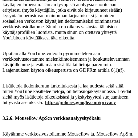
käyttäjien tarpeisiin. Tämän tyyppistä analyysia suoritetaan
erityisesti (myös käyttäjille, jotka eivät ole kirjautuneet sisään)
kysyntään perustuvan mainonnan tarjoamiseksi ja muiden
sosiaalisen verkoston käyttäjien tiedottamiseksi toiminnastasi
verkkosivustollamme. Sinulla on oikeus vastustaa tällaisten
käyttäjäprofiilien luomista, mutta sinun on otettava yhteyttä
YouTubeen käyttääksesi tätä oikeutta.
Upottamalla YouTube-videoita pyrimme tekemään
verkkosivustostamme mielenkiintoisemman ja houkuttelevamman
kävijöillemme ja esittämään sisältöä tai tietoja paremmin.
Laajennuksen käytön oikeusperusta on GDPR:n artikla 6(1)(f).
Lisätietoja tiedonkeruun tarkoituksesta ja laajuudesta sekä siitä,
miten YouTube käsittelee tietoja, on tietosuojakäytännössä. Löydät
sieltä myös lisätietoja oikeuksistasi ja yksityisyytesi suojaamiseen
liittyvistä asetuksista:
https://policies.google.com/privacy
.
3.2.6. Mouseflow ApS:n verkkoanalyysityökalu
Käytämme verkkosivustollamme Mouseflow'ta, Mouseflow ApS:n,