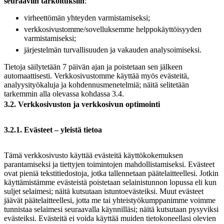
seuraaviin tarkoituksiin
:
virheettömän yhteyden varmistamiseksi;
verkkosivustomme/sovelluksemme helppokäyttöisyyden
varmistamiseksi;
järjestelmän turvallisuuden ja vakauden analysoimiseksi.
Tietoja säilytetään 7 päivän ajan ja poistetaan sen jälkeen
automaattisesti. Verkkosivustomme käyttää myös evästeitä,
analyysityökaluja ja kohdennusmenetelmiä; näitä selitetään
tarkemmin alla olevassa kohdassa 3.4.
3.2. Verkkosivuston ja verkkosivun optimointi
3.2.1. Evästeet – yleistä tietoa
Tämä verkkosivusto käyttää evästeitä käyttökokemuksen
parantamiseksi ja tiettyjen toimintojen mahdollistamiseksi. Evästeet
ovat pieniä tekstitiedostoja, jotka tallennetaan päätelaitteellesi. Jotkin
käyttämistämme evästeistä poistetaan selainistunnon lopussa eli kun
suljet selaimesi; näitä kutsutaan istuntoevästeiksi. Muut evästeet
jäävät päätelaitteellesi, jotta me tai yhteistyökumppanimme voimme
tunnistaa selaimesi seuraavalla käynnilläsi; näitä kutsutaan pysyviksi
evästeiksi. Evästeitä ei voida käyttää muiden tietokoneellasi olevien