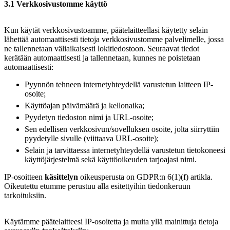
3.1 Verkkosivustomme käyttö
Kun käytät verkkosivustoamme, päätelaitteellasi käytetty selain
lähettää automaattisesti tietoja verkkosivustomme palvelimelle, jossa
ne tallennetaan väliaikaisesti lokitiedostoon. Seuraavat tiedot
kerätään automaattisesti ja tallennetaan, kunnes ne poistetaan
automaattisesti:
Pyynnön tehneen internetyhteydellä varustetun laitteen IP-
osoite;
Käyttöajan päivämäärä ja kellonaika;
Pyydetyn tiedoston nimi ja URL-osoite;
Sen edellisen verkkosivun/sovelluksen osoite, jolta siirryttiin
pyydetylle sivulle (viittaava URL-osoite);
Selain ja tarvittaessa internetyhteydellä varustetun tietokoneesi
käyttöjärjestelmä sekä käyttöoikeuden tarjoajasi nimi.
IP-osoitteen
käsittelyn
oikeusperusta on GDPR:n 6(1)(f) artikla.
Oikeutettu etumme perustuu alla esitettyihin tiedonkeruun
tarkoituksiin.
Käytämme päätelaitteesi IP-osoitetta ja muita yllä mainittuja tietoja