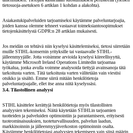
tietosuoja-asetuksen 6 artiklan 1 kohdan a alakohta).
Asiakastukipalveluiden tarjoamiseksi käytämme palveluntarjoajia,
joiden kanssa olemme tehneet vastaavat toimeksiantosopimukset
tietojenkäsittelystä GDPR:n 28 artiklan mukaisesti.
Jos meidän on tehtävä niin kyselysi käsittelemiseksi, tietosi siirretään
muille STIHL-konsernin yrityksille tai vastaavalle STIHL-
jälleenmyyjälle. Jotta voisimme arvioida kyselysi kiireellisyyttä,
käytämme Microsoft Ireland Operations Limitedin tarjoamaa
työkalua, jonka avulla voimme analysoida tiettyjä avainsanoja tätä
tarkoitusta varten. Tätä tarkoitusta varten välitetään vain viestisi
otsikko ja sisältö. Emme siirrä mitään henkilötietoja
palveluntarjoajalle, ellet itse anna niitä kyselyssäsi.
3.4. Tilastollinen analyysi
STIHL käsittelee kerättyjä henkilötietoja myös tilastollisten
analyysien tekemiseksi. Näitä käytetään STIHLin tarjoamien
tuotteiden ja palveluiden optimointiin ja parantamiseen, erityisesti
tuoteominaisuuksien, tuoteturvallisuuden, palvelun laadun,
markkinoinnin ja jälleenmyyjäverkoston optimoinnin osalta.
Käytämme henkilötietojasi analyysien tekemiseen vain siinä määrin