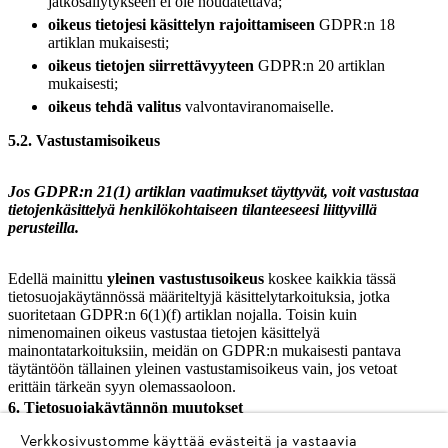
jatkosäilytykseen ei ole noudatettava;
oikeus tietojesi käsittelyn rajoittamiseen
GDPR:n 18
artiklan mukaisesti;
oikeus tietojen siirrettävyyteen
GDPR:n 20 artiklan
mukaisesti;
oikeus tehdä valitus
valvontaviranomaiselle.
5.2. Vastustamisoikeus
Jos GDPR:n 21(1) artiklan vaatimukset täyttyvät, voit vastustaa
tietojenkäsittelyä henkilökohtaiseen tilanteeseesi liittyvillä
perusteilla.
Edellä mainittu
yleinen vastustusoikeus
koskee kaikkia tässä
tietosuojakäytännössä määriteltyjä käsittelytarkoituksia, jotka
suoritetaan GDPR:n 6(1)(f) artiklan nojalla. Toisin kuin
nimenomainen oikeus vastustaa tietojen käsittelyä
mainontatarkoituksiin, meidän on GDPR:n mukaisesti pantava
täytäntöön tällainen yleinen vastustamisoikeus vain, jos vetoat
erittäin tärkeän syyn olemassaoloon.
6. Tietosuojakäytännön muutokset
Verkkosivustomme käyttää evästeitä ja vastaavia