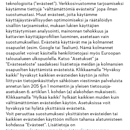
Tätä tietosuojakäytäntöä tarkistetaan aina, kun verkkosivustoomme
teknologioita ("evästeet"). Verkkosivustomme tarjoamiseksi
tehdään muutoksia tai muut olosuhteet sitä edellyttävät. Uusin versio
käytämme tiettyjä "välttämättömiä evästeitä" jopa ilman
julkaistaan ​​aina tällä verkkosivustolla. Siksi suosittelemme, että
suostumustasi. Muut evästeet, joita käytämme
tarkistat tämän verkkosivuston säännöllisesti käytäntöjemme
käyttäjäystävällisyyden optimoimiseksi ja räätälöidyn
muutosten varalta.
sisällön tarjoamiseksi, mukaan lukien käyttäjien
käyttäytymisen analysointi, mainonnan tehokkuus ja
kattavien käyttäjäprofiilien luominen, asetetaan vain
suostumuksellasi. Evästeitä käyttävät me ja kolmannet
Tietoa toimittajille
osapuolet (esim. Google tai Tealium). Nämä kolmannet
Tuotteet
osapuolet voivat käsitellä henkilötietojasi myös Euroopan
Yhteystiedot
talousalueen ulkopuolella. Katso "Asetukset" ja
Ura
Ilmiantajajärjestelmä
"Evästeseloste" saadaksesi lisätietoja meidän ja kolmansien
osapuolten käyttämistä evästeistä. Klikkaamalla "Hyväksy
kaikki" hyväksyt kaikkien evästeiden käytön ja niihin
liittyvän tietojenkäsittelyn sähköisen viestinnän palveluista
annetun lain 205 §:n 1 momentin ja yleisen tietosuoja-
asetuksen 6. artiklan 1. kohdan (a) alakohdan mukaisesti.
Klikkaamalla "Hylkää kaikki" hylkäät kaikkien muiden kuin
välttämättömien evästeiden käytön. Asetuksissa voit
hyväksyä tai hylätä yksittäisiä evästeitä.
Voit peruuttaa suostumuksesi yksittäisten evästeiden tai
kaikkien evästeiden käyttöön milloin tahansa alatunnisteen
kohdassa "Evästeet". Lisätietoja on