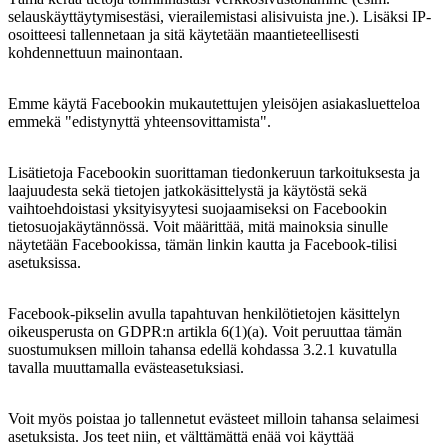
selauskäyttäytymisestäsi, vierailemistasi alisivuista jne.). Lisäksi IP-
osoitteesi tallennetaan ja sitä käytetään maantieteellisesti
kohdennettuun mainontaan.
Emme käytä Facebookin mukautettujen yleisöjen asiakasluetteloa
emmekä "edistynyttä yhteensovittamista".
Lisätietoja Facebookin suorittaman tiedonkeruun tarkoituksesta ja
laajuudesta sekä tietojen jatkokäsittelystä ja käytöstä sekä
vaihtoehdoistasi yksityisyytesi suojaamiseksi on Facebookin
tietosuojakäytännössä. Voit määrittää, mitä mainoksia sinulle
näytetään Facebookissa, tämän linkin kautta ja Facebook-tilisi
asetuksissa.
Facebook-pikselin avulla tapahtuvan henkilötietojen käsittelyn
oikeusperusta on GDPR:n artikla 6(1)(a). Voit peruuttaa tämän
suostumuksen milloin tahansa edellä kohdassa 3.2.1 kuvatulla
tavalla muuttamalla evästeasetuksiasi.
Voit myös poistaa jo tallennetut evästeet milloin tahansa selaimesi
asetuksista. Jos teet niin, et välttämättä enää voi käyttää