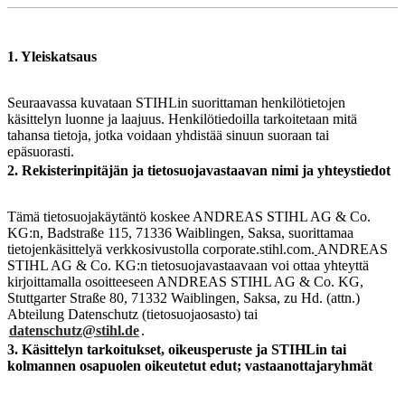
1. Yleiskatsaus
Seuraavassa kuvataan STIHLin suorittaman henkilötietojen
käsittelyn luonne ja laajuus. Henkilötiedoilla tarkoitetaan mitä
tahansa tietoja, jotka voidaan yhdistää sinuun suoraan tai
epäsuorasti.
2. Rekisterinpitäjän ja tietosuojavastaavan nimi ja yhteystiedot
Tämä tietosuojakäytäntö koskee ANDREAS STIHL AG & Co.
KG:n, Badstraße 115, 71336 Waiblingen, Saksa, suorittamaa
tietojenkäsittelyä verkkosivustolla corporate.stihl.com.
ANDREAS
STIHL AG & Co. KG:n tietosuojavastaavaan voi ottaa yhteyttä
kirjoittamalla osoitteeseen ANDREAS STIHL AG & Co. KG,
Stuttgarter Straße 80, 71332 Waiblingen, Saksa, zu Hd. (attn.)
Abteilung Datenschutz (tietosuojaosasto) tai
datenschutz@stihl.de
.
3. Käsittelyn tarkoitukset, oikeusperuste ja STIHLin tai
kolmannen osapuolen oikeutetut edut; vastaanottajaryhmät