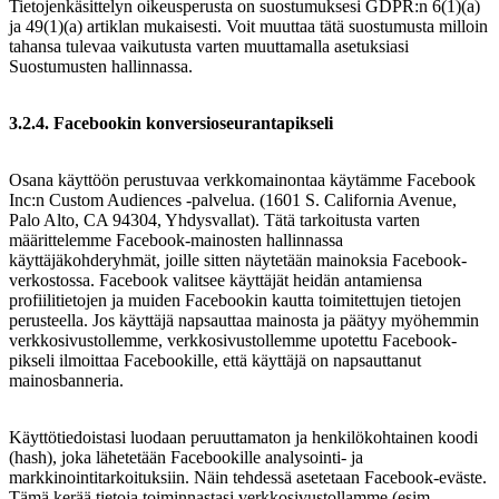
Tietojenkäsittelyn oikeusperusta on suostumuksesi GDPR:n 6(1)(a)
ja 49(1)(a) artiklan mukaisesti. Voit muuttaa tätä suostumusta milloin
tahansa tulevaa vaikutusta varten muuttamalla asetuksiasi
Suostumusten hallinnassa.
3.2.4. Facebookin konversioseurantapikseli
Osana käyttöön perustuvaa verkkomainontaa käytämme Facebook
Inc:n Custom Audiences -palvelua. (1601 S. California Avenue,
Palo Alto, CA 94304, Yhdysvallat). Tätä tarkoitusta varten
määrittelemme Facebook-mainosten hallinnassa
käyttäjäkohderyhmät, joille sitten näytetään mainoksia Facebook-
verkostossa. Facebook valitsee käyttäjät heidän antamiensa
profiilitietojen ja muiden Facebookin kautta toimitettujen tietojen
perusteella. Jos käyttäjä napsauttaa mainosta ja päätyy myöhemmin
verkkosivustollemme, verkkosivustollemme upotettu Facebook-
pikseli ilmoittaa Facebookille, että käyttäjä on napsauttanut
mainosbanneria.
Käyttötiedoistasi luodaan peruuttamaton ja henkilökohtainen koodi
(hash), joka lähetetään Facebookille analysointi- ja
markkinointitarkoituksiin. Näin tehdessä asetetaan Facebook-eväste.
Tämä kerää tietoja toiminnastasi verkkosivustollamme (esim.