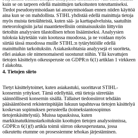
kuin se on tarpeen edellä mainittujen tarkoitusten toteuttamiseksi.
Tiedot pseudonymisoidaan tai anonymisoidaan ennen niiden käyttöä
aina kun se on mahdollista. STIHL yhdistää edellä mainittuja tietoja
myös muista tietolähteistä, kuten sää- ja karttapalveluista, saatuihin
meteorologisiin ja/tai maantieteellisiin ominaisuuksiin liittyviin
tietoihin analyysien tilastollisen tehon lisäämiseksi. Analyysien
tuloksia käytetään vain kootussa muodossa, ja ne voidaan myös
siirtää tässä muodossa muille STIHL:n tytäryhtiöille edellä
mainittuihin tarkoituksiin. Asiakaskohtaisia ​​analyysejä ei suoriteta,
ellei asiakas ole nimenomaisesti suostunut niihin. Yllä kuvattujen
tietojen käsittelyn oikeusperuste on GDPR:n 6(1) artiklan 1 virkkeen
f alakohta.
4. Tietojen siirto
Tietyt käsittelytoimet, kuten asiakastuki, suorittavat STIHL-
konsernin yritykset. Tämä edellyttää, että tietoja siirretään
säännöllisesti konsernin sisällä. Tällaiset tiedonsiirrot tehdään
pääsääntöisesti rekisterinpitäjän lukuun tapahtuvaa tietojen käsittelyä
koskevan sopimuksen perusteella (toimeksiantosopimus
tietojenkäsittelystä). Muissa tapauksissa, kuten
markkinatutkimustarkoituksiin koottujen tietojen analysoinnissa,
GDPR:n 6(1)(f) artikla toimii siirron oikeusperustana, jossa
oikeutettu etumme on prosessiemme tehokas järjestäminen.