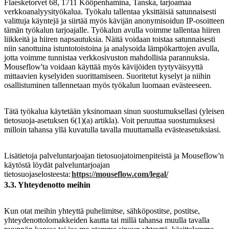
Flaesketorvet 68, 1711 Kööpenhamina, Tanska, tarjoamaa
verkkoanalyysityökalua. Työkalu tallentaa yksittäisiä satunnaisesti
valittuja käyntejä ja siirtää myös kävijän anonymisoidun IP-osoitteen
tämän työkalun tarjoajalle. Työkalun avulla voimme tallentaa hiiren
liikkeitä ja hiiren napsautuksia. Näitä voidaan toistaa satunnaisesti
niin sanottuina istuntotoistoina ja analysoida lämpökarttojen avulla,
jotta voimme tunnistaa verkkosivuston mahdollisia parannuksia.
Mouseflow'ta voidaan käyttää myös kävijöiden tyytyväisyyttä
mittaavien kyselyiden suorittamiseen. Suoritetut kyselyt ja niihin
osallistuminen tallennetaan myös työkalun luomaan evästeeseen.
Tätä työkalua käytetään yksinomaan sinun suostumuksellasi (yleisen
tietosuoja-asetuksen 6(1)(a) artikla). Voit peruuttaa suostumuksesi
milloin tahansa yllä kuvatulla tavalla muuttamalla evästeasetuksiasi.
Lisätietoja palveluntarjoajan tietosuojatoimenpiteistä ja Mouseflow'n
käytöstä löydät palveluntarjoajan
tietosuojaselosteesta:
https://mouseflow.com/legal/
3.3. Yhteydenotto meihin
Kun otat meihin yhteyttä puhelimitse, sähköpostitse, postitse,
yhteydenottolomakkeiden kautta tai millä tahansa muulla tavalla