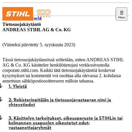
Menu
STIHL world
Tietosuojakäytäntö
ANDREAS STIHL AG & Co. KG
(Viimeksi päivitetty 5. syyskuuta 2023)
Tässä tietosuojakäytännössä selitetään, miten ANDREAS STIHL
AG & Co. KG käsittelee henkilötietojasi verkkosivustolla
corporate.stihl.com. Kaikki tätä tietosuojakäytäntöä koskevat
kysymykset tai kommentit voi osoittaa alla olevassa 2. kohdassa
annettuun sähköpostiosoitteeseen milloin tahansa.
1. Yleistä
2. Rekisterinpitäjän ja tietosuojavastaavan nimi ja
yhteystiedot
3. Käsittelyn tarkoitukset, oikeusperuste ja STIHLin tai
kolmannen osapuolen oikeutetut edut;
vastaanottajaryhmät