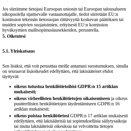
Jos siirrämme tietojasi Euroopan unionin tai Euroopan talousalueen
ulkopuolella sijaitsevalle vastaanottajalle, tiedot siirretään EU:n
komission tekemän tietosuojan riittävyyttä koskevan päätöksen tai
muiden sopivien suojatoimien, erityisesti EU:n komission
hyväksymien mallisopimuslausekkeiden, perusteella.
5. Oikeutesi
5.1. Yleiskatsaus
Sen lisäksi, että voit peruuttaa meille antamasi suostumuksen, sinulla
on seuraavat lisäoikeudet edellyttäen, että lakisääteiset ehdot
täyttyvät:
oikeus tutustua henkilötietoihisi GDPR:n 15 artiklan
mukaisesti;
oikeus virheellisten henkilötietojen oikaisemiseen
ja oikeus
puutteellisten henkilötietojen täydentämiseen GDPR:n 16
artiklan mukaisesti;
oikeus poistaa henkilötietosi
GDPR:n 17 artiklan mukaisesti
edellyttäen, että lakisääteisiä tai sopimuksellisia säilytysaikoja
tai muita lakisääteisiä oikeuksia tai velvoitteita tietojen