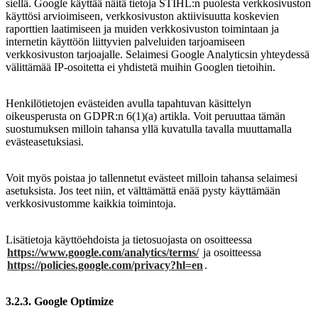
siellä. Google käyttää näitä tietoja STIHL:n puolesta verkkosivuston
käyttösi arvioimiseen, verkkosivuston aktiivisuutta koskevien
raporttien laatimiseen ja muiden verkkosivuston toimintaan ja
internetin käyttöön liittyvien palveluiden tarjoamiseen
verkkosivuston tarjoajalle. Selaimesi Google Analyticsin yhteydessä
välittämää IP-osoitetta ei yhdistetä muihin Googlen tietoihin.
Henkilötietojen evästeiden avulla tapahtuvan käsittelyn
oikeusperusta on GDPR:n 6(1)(a) artikla. Voit peruuttaa tämän
suostumuksen milloin tahansa yllä kuvatulla tavalla muuttamalla
evästeasetuksiasi.
Voit myös poistaa jo tallennetut evästeet milloin tahansa selaimesi
asetuksista. Jos teet niin, et välttämättä enää pysty käyttämään
verkkosivustomme kaikkia toimintoja.
Lisätietoja käyttöehdoista ja tietosuojasta on osoitteessa
https://www.google.com/analytics/terms/
ja osoitteessa
https://policies.google.com/privacy?hl=en
.
3.2.3. Google Optimize