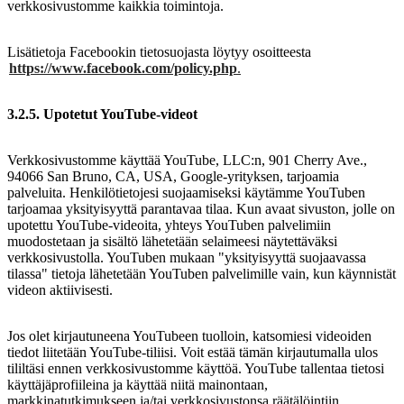
verkkosivustomme kaikkia toimintoja.
Lisätietoja Facebookin tietosuojasta löytyy osoitteesta
https://www.facebook.com/policy.php
.
3.2.5. Upotetut YouTube-videot
Verkkosivustomme käyttää YouTube, LLC:n, 901 Cherry Ave.,
94066 San Bruno, CA, USA, Google-yrityksen, tarjoamia
palveluita. Henkilötietojesi suojaamiseksi käytämme YouTuben
tarjoamaa yksityisyyttä parantavaa tilaa. Kun avaat sivuston, jolle on
upotettu YouTube-videoita, yhteys YouTuben palvelimiin
muodostetaan ja sisältö lähetetään selaimeesi näytettäväksi
verkkosivustolla. YouTuben mukaan "yksityisyyttä suojaavassa
tilassa" tietoja lähetetään YouTuben palvelimille vain, kun käynnistät
videon aktiivisesti.
Jos olet kirjautuneena YouTubeen tuolloin, katsomiesi videoiden
tiedot liitetään YouTube-tiliisi. Voit estää tämän kirjautumalla ulos
tililtäsi ennen verkkosivustomme käyttöä. YouTube tallentaa tietosi
käyttäjäprofiileina ja käyttää niitä mainontaan,
markkinatutkimukseen ja/tai verkkosivustonsa räätälöintiin