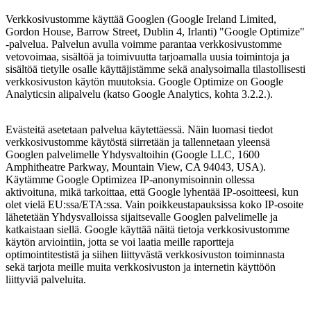
Verkkosivustomme käyttää Googlen (Google Ireland Limited,
Gordon House, Barrow Street, Dublin 4, Irlanti) "Google Optimize"
-palvelua. Palvelun avulla voimme parantaa verkkosivustomme
vetovoimaa, sisältöä ja toimivuutta tarjoamalla uusia toimintoja ja
sisältöä tietylle osalle käyttäjistämme sekä analysoimalla tilastollisesti
verkkosivuston käytön muutoksia. Google Optimize on Google
Analyticsin alipalvelu (katso Google Analytics, kohta 3.2.2.).
Evästeitä asetetaan palvelua käytettäessä. Näin luomasi tiedot
verkkosivustomme käytöstä siirretään ja tallennetaan yleensä
Googlen palvelimelle Yhdysvaltoihin (Google LLC, 1600
Amphitheatre Parkway, Mountain View, CA 94043, USA).
Käytämme Google Optimizea IP-anonymisoinnin ollessa
aktivoituna, mikä tarkoittaa, että Google lyhentää IP-osoitteesi, kun
olet vielä EU:ssa/ETA:ssa. Vain poikkeustapauksissa koko IP-osoite
lähetetään Yhdysvalloissa sijaitsevalle Googlen palvelimelle ja
katkaistaan ​​siellä. Google käyttää näitä tietoja verkkosivustomme
käytön arviointiin, jotta se voi laatia meille raportteja
optimointitestistä ja siihen liittyvästä verkkosivuston toiminnasta
sekä tarjota meille muita verkkosivuston ja internetin käyttöön
liittyviä palveluita.