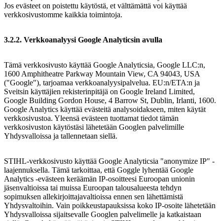
Jos evästeet on poistettu käytöstä, et välttämättä voi käyttää
verkkosivustomme kaikkia toimintoja.
3.2.2. Verkkoanalyysi Google Analyticsin avulla
Tämä verkkosivusto käyttää Google Analyticsia, Google LLC:n,
1600 Amphitheatre Parkway Mountain View, CA 94043, USA
("Google"), tarjoamaa verkkoanalyysipalvelua. EU:n/ETA:n ja
Sveitsin käyttäjien rekisterinpitäjä on Google Ireland Limited,
Google Building Gordon House, 4 Barrow St, Dublin, Irlanti, 1600.
Google Analytics käyttää evästeitä analysoidakseen, miten käytät
verkkosivustoa. Yleensä evästeen tuottamat tiedot tämän
verkkosivuston käytöstäsi lähetetään Googlen palvelimille
Yhdysvalloissa ja tallennetaan siellä.
STIHL-verkkosivusto käyttää Google Analyticsia "anonymize IP" -
laajennuksella. Tämä tarkoittaa, että Goggle lyhentää Google
Analytics -evästeen keräämän IP-osoitteesi Euroopan unionin
jäsenvaltioissa tai muissa Euroopan talousalueesta tehdyn
sopimuksen allekirjoittajavaltioissa ennen sen lähettämistä
Yhdysvaltoihin. Vain poikkeustapauksissa koko IP-osoite lähetetään
Yhdysvalloissa sijaitsevalle Googlen palvelimelle ja katkaistaan ​​