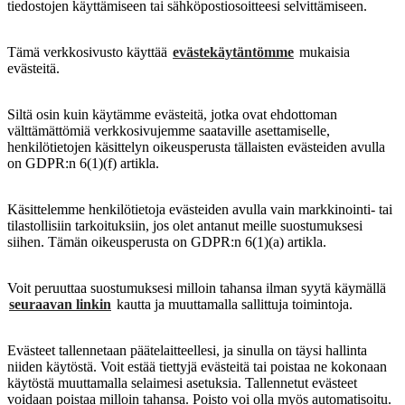
tiedostojen käyttämiseen tai sähköpostiosoitteesi selvittämiseen.
Tämä verkkosivusto käyttää
evästekäytäntömme
mukaisia ​​
evästeitä.
Siltä osin kuin käytämme evästeitä, jotka ovat ehdottoman
välttämättömiä verkkosivujemme saataville asettamiselle,
henkilötietojen käsittelyn oikeusperusta tällaisten evästeiden avulla
on GDPR:n 6(1)(f) artikla.
Käsittelemme henkilötietoja evästeiden avulla vain markkinointi- tai
tilastollisiin tarkoituksiin, jos olet antanut meille suostumuksesi
siihen. Tämän oikeusperusta on GDPR:n 6(1)(a) artikla.
Voit peruuttaa suostumuksesi milloin tahansa ilman syytä käymällä
seuraavan linkin
kautta ja muuttamalla sallittuja toimintoja.
Evästeet tallennetaan päätelaitteellesi, ja sinulla on täysi hallinta
niiden käytöstä. Voit estää tiettyjä evästeitä tai poistaa ne kokonaan
käytöstä muuttamalla selaimesi asetuksia. Tallennetut evästeet
voidaan poistaa milloin tahansa. Poisto voi olla myös automatisoitu.