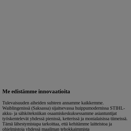
Me edistämme innovaatioita
Tulevaisuuden aiheiden suhteen annamme kaikkemme.
Waiblingenissä (Saksassa) sijaitsevassa huippumodernissa STIHL-
akku- ja sähkötekniikan osaamiskeskuksessamme asiantuntijat
työskentelevät yhdessä pienissä, ketterissä ja monialaisissa tiimeissä.
Tämä lähestymistapa tarkoittaa, että kehitämme laitteistoa ja
ohjelmistoja yhdessä maailman tehokkaimmista