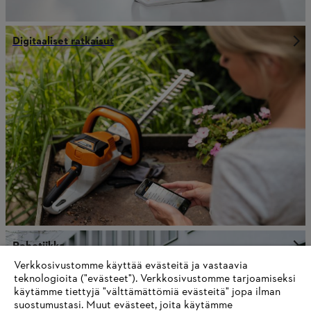
Digitaaliset ratkaisut
Robotiikka
Verkkosivustomme käyttää evästeitä ja vastaavia
teknologioita ("evästeet"). Verkkosivustomme tarjoamiseksi
käytämme tiettyjä "välttämättömiä evästeitä" jopa ilman
suostumustasi. Muut evästeet, joita käytämme
Tietoa toimittajille