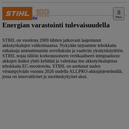
Menu
innovaatio
Energian varastointi tulevaisuudella
STIHL on vuodesta 2009 lähtien jatkuvasti laajentanut
akkutyökalujen valikoimaansa. Nykyään tarjoamme tehokkaita
ratkaisuja ammattimaisiin sovelluksiin ja vaativiin yksityiskäyttöön.
STIHL nojaa tällöin korkeatasoiseen vertikaaliseen integraatioon:
akkujen lisäksi yhtiö kehittää ja valmistaa itse akkutyökalujensa
tehokkaita EC-moottoreita. STIHL on asettanut uuden
virstanpylvään vuonna 2026 uudella ALLPRO-akkujärjestelmällä,
jossa on innovatiiviset ja suorituskykyiset akut.