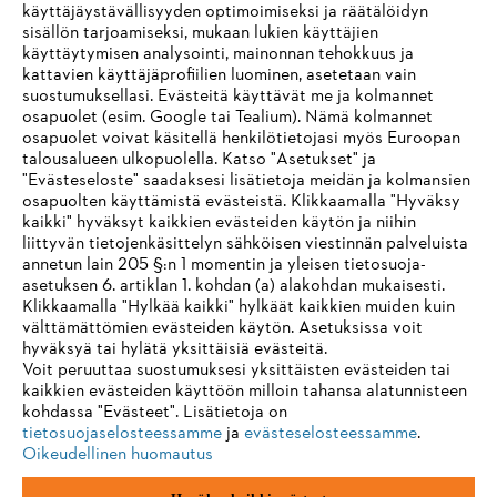
käyttäjäystävällisyyden optimoimiseksi ja räätälöidyn
Tuotteet
sisällön tarjoamiseksi, mukaan lukien käyttäjien
Yhteystiedot
Ura
käyttäytymisen analysointi, mainonnan tehokkuus ja
Ilmiantajajärjestelmä
kattavien käyttäjäprofiilien luominen, asetetaan vain
suostumuksellasi. Evästeitä käyttävät me ja kolmannet
osapuolet (esim. Google tai Tealium). Nämä kolmannet
osapuolet voivat käsitellä henkilötietojasi myös Euroopan
talousalueen ulkopuolella. Katso "Asetukset" ja
"Evästeseloste" saadaksesi lisätietoja meidän ja kolmansien
osapuolten käyttämistä evästeistä. Klikkaamalla "Hyväksy
kaikki" hyväksyt kaikkien evästeiden käytön ja niihin
liittyvän tietojenkäsittelyn sähköisen viestinnän palveluista
annetun lain 205 §:n 1 momentin ja yleisen tietosuoja-
asetuksen 6. artiklan 1. kohdan (a) alakohdan mukaisesti.
Klikkaamalla "Hylkää kaikki" hylkäät kaikkien muiden kuin
välttämättömien evästeiden käytön. Asetuksissa voit
hyväksyä tai hylätä yksittäisiä evästeitä.
Voit peruuttaa suostumuksesi yksittäisten evästeiden tai
kaikkien evästeiden käyttöön milloin tahansa alatunnisteen
Jälki
Yksityisyyden suoja
Evästetiedot
kohdassa "Evästeet". Lisätietoja on
tietosuojaselosteessamme
ja
evästeselosteessamme
.
ANDREAS STIHL AG & Co. KG ©2023
Oikeudellinen huomautus