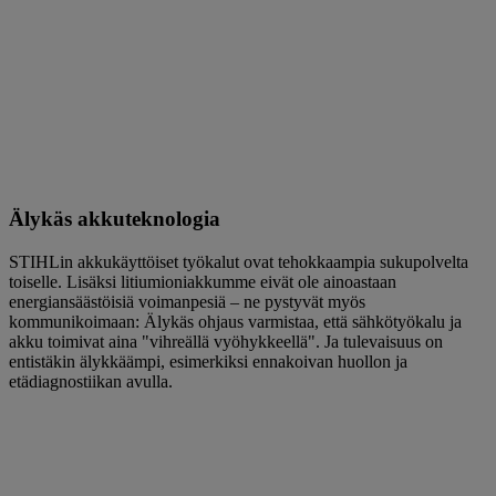
Älykäs akkuteknologia
STIHLin akkukäyttöiset työkalut ovat tehokkaampia sukupolvelta
toiselle. Lisäksi litiumioniakkumme eivät ole ainoastaan ​​
energiansäästöisiä voimanpesiä – ne pystyvät myös
kommunikoimaan: Älykäs ohjaus varmistaa, että sähkötyökalu ja
akku toimivat aina "vihreällä vyöhykkeellä". Ja tulevaisuus on
entistäkin älykkäämpi, esimerkiksi ennakoivan huollon ja
etädiagnostiikan avulla.