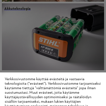
Akkuteknologia
Älykäs avustaja
Verkkosivustomme käyttää evästeitä ja vastaavia
teknologioita ("evästeet"). Verkkosivustomme tarjoamiseksi
käytämme tiettyjä "välttämättömiä evästeitä" jopa ilman
suostumustasi. Muut evästeet, joita käytämme
käyttäjäystävällisyyden optimoimiseksi ja räätälöidyn
Tietoa toimittajille
sisällön tarjoamiseksi, mukaan lukien käyttäjien
Tuotteet