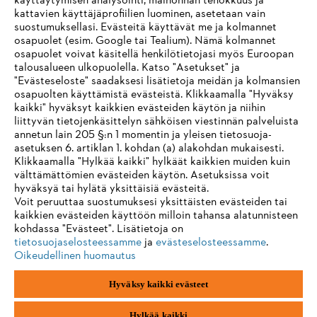
käyttäytymisen analysointi, mainonnan tehokkuus ja
Yhteystiedot
kattavien käyttäjäprofiilien luominen, asetetaan vain
Ura
suostumuksellasi. Evästeitä käyttävät me ja kolmannet
Ilmiantajajärjestelmä
osapuolet (esim. Google tai Tealium). Nämä kolmannet
osapuolet voivat käsitellä henkilötietojasi myös Euroopan
talousalueen ulkopuolella. Katso "Asetukset" ja
"Evästeseloste" saadaksesi lisätietoja meidän ja kolmansien
osapuolten käyttämistä evästeistä. Klikkaamalla "Hyväksy
kaikki" hyväksyt kaikkien evästeiden käytön ja niihin
liittyvän tietojenkäsittelyn sähköisen viestinnän palveluista
annetun lain 205 §:n 1 momentin ja yleisen tietosuoja-
asetuksen 6. artiklan 1. kohdan (a) alakohdan mukaisesti.
Klikkaamalla "Hylkää kaikki" hylkäät kaikkien muiden kuin
välttämättömien evästeiden käytön. Asetuksissa voit
hyväksyä tai hylätä yksittäisiä evästeitä.
Voit peruuttaa suostumuksesi yksittäisten evästeiden tai
kaikkien evästeiden käyttöön milloin tahansa alatunnisteen
kohdassa "Evästeet". Lisätietoja on
tietosuojaselosteessamme
ja
evästeselosteessamme
.
Jälki
Yksityisyyden suoja
Evästetiedot
Oikeudellinen huomautus
ANDREAS STIHL AG & Co. KG ©2023
Hyväksy kaikki evästeet
Hylkää kaikki