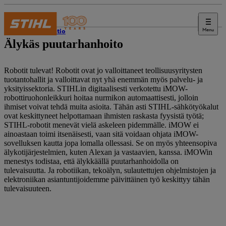
Menu
innovaatio
Älykäs puutarhanhoito
Robotit tulevat! Robotit ovat jo valloittaneet teollisuusyritysten
tuotantohallit ja valloittavat nyt yhä enemmän myös palvelu- ja
yksityissektoria. STIHLin digitaalisesti verkotettu iMOW-
robottiruohonleikkuri hoitaa nurmikon automaattisesti, jolloin
ihmiset voivat tehdä muita asioita. Tähän asti STIHL-sähkötyökalut
ovat keskittyneet helpottamaan ihmisten raskasta fyysistä työtä;
STIHL-robotit menevät vielä askeleen pidemmälle. iMOW ei
ainoastaan ​​toimi itsenäisesti, vaan sitä voidaan ohjata iMOW-
sovelluksen kautta jopa lomalla ollessasi. Se on myös yhteensopiva
älykotijärjestelmien, kuten Alexan ja vastaavien, kanssa. iMOWin
menestys todistaa, että älykkäällä puutarhanhoidolla on
tulevaisuutta. Ja robotiikan, tekoälyn, sulautettujen ohjelmistojen ja
elektroniikan asiantuntijoidemme päivittäinen työ keskittyy tähän
tulevaisuuteen.