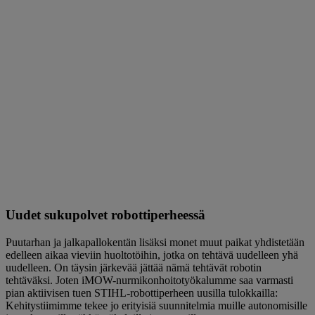
Uudet sukupolvet robottiperheessä
Puutarhan ja jalkapallokentän lisäksi monet muut paikat yhdistetään
edelleen aikaa vieviin huoltotöihin, jotka on tehtävä uudelleen yhä
uudelleen. On täysin järkevää jättää nämä tehtävät robotin
tehtäväksi. Joten iMOW-nurmikonhoitotyökalumme saa varmasti
pian aktiivisen tuen STIHL-robottiperheen uusilla tulokkailla:
Kehitystiimimme tekee jo erityisiä suunnitelmia muille autonomisille