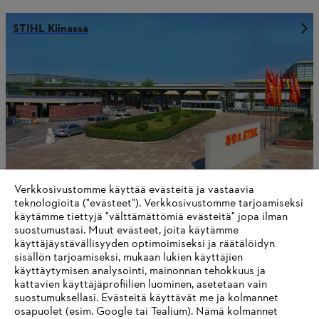
STIHL Kiinassa
Verkkosivustomme käyttää evästeitä ja vastaavia
teknologioita ("evästeet"). Verkkosivustomme tarjoamiseksi
käytämme tiettyjä "välttämättömiä evästeitä" jopa ilman
suostumustasi. Muut evästeet, joita käytämme
STIHL Filippiineillä
käyttäjäystävällisyyden optimoimiseksi ja räätälöidyn
sisällön tarjoamiseksi, mukaan lukien käyttäjien
käyttäytymisen analysointi, mainonnan tehokkuus ja
kattavien käyttäjäprofiilien luominen, asetetaan vain
suostumuksellasi. Evästeitä käyttävät me ja kolmannet
Tietoa toimittajille
osapuolet (esim. Google tai Tealium). Nämä kolmannet
Tuotteet