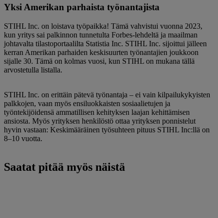
Yksi ​​Amerikan parhaista työnantajista
STIHL Inc. on loistava työpaikka! Tämä vahvistui vuonna 2023,
kun yritys sai palkinnon tunnetulta Forbes-lehdeltä ja maailman
johtavalta tilastoportaalilta Statistia Inc. STIHL Inc. sijoittui jälleen
kerran Amerikan parhaiden keskisuurten työnantajien joukkoon
sijalle 30. Tämä on kolmas vuosi, kun STIHL on mukana tällä
arvostetulla listalla.
STIHL Inc. on erittäin pätevä työnantaja – ei vain kilpailukykyisten
palkkojen, vaan myös ensiluokkaisten sosiaalietujen ja
työntekijöidensä ammatillisen kehityksen laajan kehittämisen
ansiosta. Myös yrityksen henkilöstö ottaa yrityksen ponnistelut
hyvin vastaan: Keskimääräinen työsuhteen pituus STIHL Inc:llä on
8–10 vuotta.
Saatat pitää myös näistä