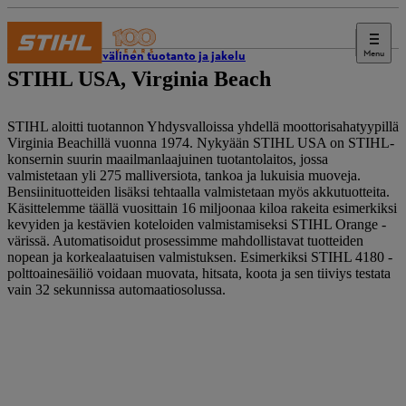
Menu
Kansainvälinen tuotanto ja jakelu
STIHL USA, Virginia Beach
STIHL aloitti tuotannon Yhdysvalloissa yhdellä moottorisahatyypillä
Virginia Beachillä vuonna 1974. Nykyään STIHL USA on STIHL-
konsernin suurin maailmanlaajuinen tuotantolaitos, jossa
valmistetaan yli 275 malliversiota, tankoa ja lukuisia muoveja.
Bensiinituotteiden lisäksi tehtaalla valmistetaan myös akkutuotteita.
Käsittelemme täällä vuosittain 16 miljoonaa kiloa rakeita esimerkiksi
kevyiden ja kestävien koteloiden valmistamiseksi STIHL Orange -
värissä. Automatisoidut prosessimme mahdollistavat tuotteiden
nopean ja korkealaatuisen valmistuksen. Esimerkiksi STIHL 4180 -
polttoainesäiliö voidaan muovata, hitsata, koota ja sen tiiviys testata
vain 32 sekunnissa automaatiosolussa.