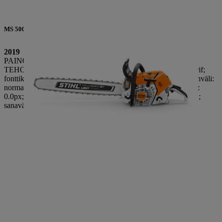
MS 500i bensiinimoottorisaha
2019
PAINO: 6,2 KG
TEHO: 5 kW / 6,8 hv STIHL-Contraface-Text, Arial, sans-serif;
fonttikoko: 14.0px; font-style: normal; font-weight: 400; kirjainväli:
normaali; orvot: 2; tekstin tasaus: vasemmalle; tekstin sisennys:
0.0px; tekstinmuunnos: ei mitään; tyhjä tila: normaali; lesket: 2;
sanaväli: 0.0px;">