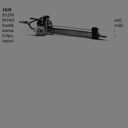
1929
PAINO: 46 KG
POWER: 4,4 kW / 6 hv STIHL-Contraface-Text, Arial, sans-serif;
fonttikoko: 14.0px; font-style: normal; font-weight: 400; kirjainväli:
normaali; orvot: 2; tekstin tasaus: vasemmalle; tekstin sisennys:
0.0px; tekstinmuunnos: ei mitään; tyhjä tila: normaali; lesket: 2;
sanaväli: 0.0px;">