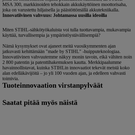
MSA 300, markkinoiden tehokkain akkukäyttöinen moottorisaha,
joka on varustettu hiljaisella ja päästöttömällä akkutekniikalla.
Innovatiivinen vahvuus: Johtamassa uusilla ideoilla
Miten STIHL-sähkötyökaluista voi tulla tuottavampia, mukavampia
käyttää, turvallisempia ja ympäristöystävällisempiä?
Nämä kysymykset ovat ajaneet meitä vuosikymmenten ajan
jatkuvasti kehittämään "made by STIHL" -huipputeknologiaa.
Innovatiivinen vahvuutemme näkyy monin tavoin, eikä vähiten noin
2 800 patentin ja patenttihakemuksen kautta. Merkkipaalumme
havainnollistavat, kuinka STIHLin innovaatiot tekevät meistä koko
alan edelläkävijöitä – jo yli 100 vuoden ajan, ja edelleen vahvasti
toimivia.
Tuoteinnovaation virstanpylväät
Saatat pitää myös näistä