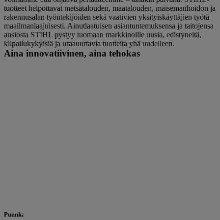
tuotteet helpottavat metsätalouden, maatalouden, maisemanhoidon ja
rakennusalan työntekijöiden sekä vaativien yksityiskäyttäjien työtä
maailmanlaajuisesti. Ainutlaatuisen asiantuntemuksensa ja taitojensa
ansiosta STIHL pystyy tuomaan markkinoille uusia, edistyneitä,
kilpailukykyisiä ja uraauurtavia tuotteita yhä uudelleen.
Aina innovatiivinen, aina tehokas
Puunkaatokone tyyppi A