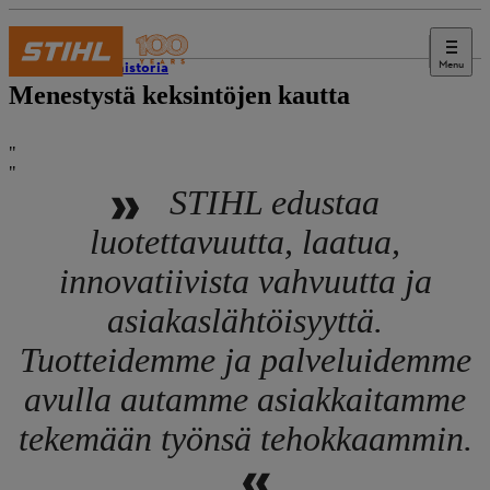
Menu
STIHL-historia
Menestystä keksintöjen kautta
STIHL edustaa
luotettavuutta, laatua,
innovatiivista vahvuutta ja
asiakaslähtöisyyttä.
Tuotteidemme ja palveluidemme
avulla autamme asiakkaitamme
tekemään työnsä tehokkaammin.