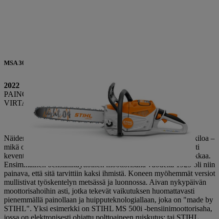
MSA 300 akkukäyttöinen moottorisaha
2022
PAINO: 5,4 KG (ILMAN AKKUA)
VIRTA: 3 kW / 4,1 hv
Näiden STIHL-sähkötyökalujen välillä on 95 vuotta ja yli 40 kiloa –
mikä on vaikuttava esimerkki siitä, miten STIHL kirjaimellisesti
keventää luonnossa ja sen lähellä työskentelevien ihmisten taakkaa.
Ensimmäinen bensiinikäyttöinen moottorisaha vuodelta 1929 oli niin
painava, että sitä tarvittiin kaksi ihmistä. Koneen myöhemmät versiot
mullistivat työskentelyn metsässä ja luonnossa. Aivan nykypäivän
moottorisahoihin asti, jotka tekevät vaikutuksen huomattavasti
pienemmällä painollaan ja huipputeknologiallaan, joka on "made by
STIHL". Yksi esimerkki on STIHL MS 500i -bensiinimoottorisaha,
jossa on elektronisesti ohjattu polttoaineen ruiskutus; tai STIHL