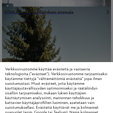
STIHLin kestävän kehityksen strategia
Verkkosivustomme käyttää evästeitä ja vastaavia
teknologioita ("evästeet"). Verkkosivustomme tarjoamiseksi
käytämme tiettyjä "välttämättömiä evästeitä" jopa ilman
suostumustasi. Muut evästeet, joita käytämme
STIHL lukuina
käyttäjäystävällisyyden optimoimiseksi ja räätälöidyn
sisällön tarjoamiseksi, mukaan lukien käyttäjien
käyttäytymisen analysointi, mainonnan tehokkuus ja
kattavien käyttäjäprofiilien luominen, asetetaan vain
suostumuksellasi. Evästeitä käyttävät me ja kolmannet
Tietoa toimittajille
osapuolet (esim. Google tai Tealium). Nämä kolmannet