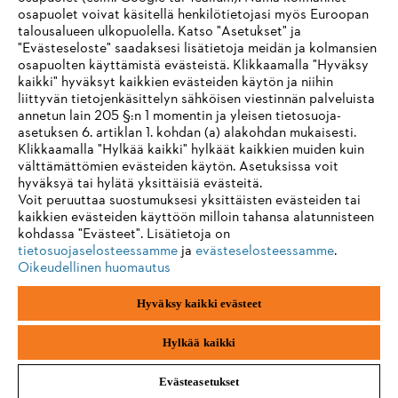
Tuotteet
osapuolet voivat käsitellä henkilötietojasi myös Euroopan
Yhteystiedot
talousalueen ulkopuolella. Katso "Asetukset" ja
Ura
Ilmiantajajärjestelmä
"Evästeseloste" saadaksesi lisätietoja meidän ja kolmansien
osapuolten käyttämistä evästeistä. Klikkaamalla "Hyväksy
kaikki" hyväksyt kaikkien evästeiden käytön ja niihin
liittyvän tietojenkäsittelyn sähköisen viestinnän palveluista
annetun lain 205 §:n 1 momentin ja yleisen tietosuoja-
asetuksen 6. artiklan 1. kohdan (a) alakohdan mukaisesti.
Klikkaamalla "Hylkää kaikki" hylkäät kaikkien muiden kuin
välttämättömien evästeiden käytön. Asetuksissa voit
hyväksyä tai hylätä yksittäisiä evästeitä.
Voit peruuttaa suostumuksesi yksittäisten evästeiden tai
kaikkien evästeiden käyttöön milloin tahansa alatunnisteen
kohdassa "Evästeet". Lisätietoja on
tietosuojaselosteessamme
ja
evästeselosteessamme
.
Oikeudellinen huomautus
Hyväksy kaikki evästeet
Jälki
Yksityisyyden suoja
Evästetiedot
ANDREAS STIHL AG & Co. KG ©2023
Hylkää kaikki
Evästeasetukset