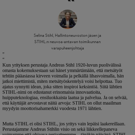
Selina Stihl, Hallintoneuvoston jäsen ja
STIHL:n neuvoa-antavan toimikunnan
varapuheenjohtaja
Kun yrityksen perustaja Andreas Stihl 1920-luvun puolivälissä
omasta kokemuksestaan ​​sai hänet ymmärtämään, että metsätyöt
tehtiin pääasiassa kirveen voimalla ja pelkällä lihasvoimalla, hän
jatkoi miettimistä, miten metsätyöskentelyä voisi helpottaa. Tuo
ajatus synnytti idean, joka sitten inspiroi keksintöä. Siitä lähtien
STIHL-nimi on edustanut erinomaisia ​​innovaatioita,
huipputeknologiaa, ensiluokkaista laatua ja palvelua. Ja on selvää,
että käyttäjät arvostavat näitä arvoja: STIHL on ollut maailman
myydyin moottorisahamerkki vuodesta 1971 lähtien.
Mutta STIHL ei olisi STIHL, jos yritys vain lepäisi laakereillaan.
Perustajamme Andreas Stihlin visio on sekä liikkeellepaneva
voimamme että ohjaava periaatteemme – tänäkin päivänä. STIHL-