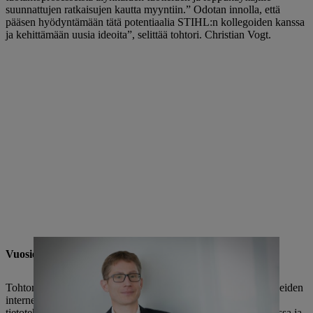
suunnattujen ratkaisujen kautta myyntiin.” Odotan innolla, että
pääsen hyödyntämään tätä potentiaalia STIHL:n kollegoiden kanssa
ja kehittämään uusia ideoita”, selittää tohtori. Christian Vogt.
Vuosien kokemus digitalisaatiosta ja esineiden internetistä
Tohtori Vogt (40-vuotias) on työskennellyt digitalisaation, esineiden
internetin ja mobiiliviestinnän parissa 14 vuotta. Opiskeltuaan
tietotekniikkaa Bonnissa ja ohjelmistotekniikkaa Los Angelesissa ja