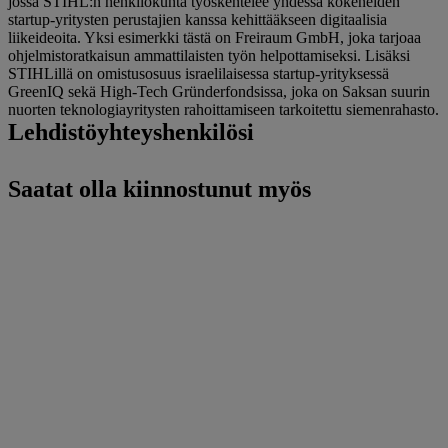
jossa STIHL:n henkilökunta työskentelee yhdessä kokeneiden
startup-yritysten perustajien kanssa kehittääkseen digitaalisia
liikeideoita. Yksi esimerkki tästä on Freiraum GmbH, joka tarjoaa
ohjelmistoratkaisun ammattilaisten työn helpottamiseksi. Lisäksi
STIHLillä on omistusosuus israelilaisessa startup-yrityksessä
GreenIQ sekä High-Tech Gründerfondsissa, joka on Saksan suurin
nuorten teknologiayritysten rahoittamiseen tarkoitettu siemenrahasto.
Lehdistöyhteyshenkilösi
Saatat olla kiinnostunut myös