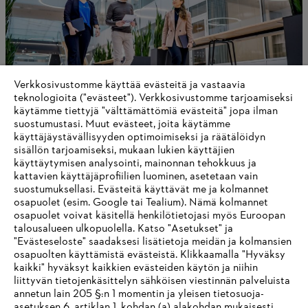
Verkkosivustomme käyttää evästeitä ja vastaavia
teknologioita ("evästeet"). Verkkosivustomme tarjoamiseksi
käytämme tiettyjä "välttämättömiä evästeitä" jopa ilman
suostumustasi. Muut evästeet, joita käytämme
Yrityshallinto ja organisaatio
käyttäjäystävällisyyden optimoimiseksi ja räätälöidyn
sisällön tarjoamiseksi, mukaan lukien käyttäjien
käyttäytymisen analysointi, mainonnan tehokkuus ja
kattavien käyttäjäprofiilien luominen, asetetaan vain
suostumuksellasi. Evästeitä käyttävät me ja kolmannet
Tietoa toimittajille
osapuolet (esim. Google tai Tealium). Nämä kolmannet
Tuotteet
osapuolet voivat käsitellä henkilötietojasi myös Euroopan
Yhteystiedot
talousalueen ulkopuolella. Katso "Asetukset" ja
Ura
Ilmiantajajärjestelmä
"Evästeseloste" saadaksesi lisätietoja meidän ja kolmansien
osapuolten käyttämistä evästeistä. Klikkaamalla "Hyväksy
kaikki" hyväksyt kaikkien evästeiden käytön ja niihin
liittyvän tietojenkäsittelyn sähköisen viestinnän palveluista
annetun lain 205 §:n 1 momentin ja yleisen tietosuoja-
asetuksen 6. artiklan 1. kohdan (a) alakohdan mukaisesti.