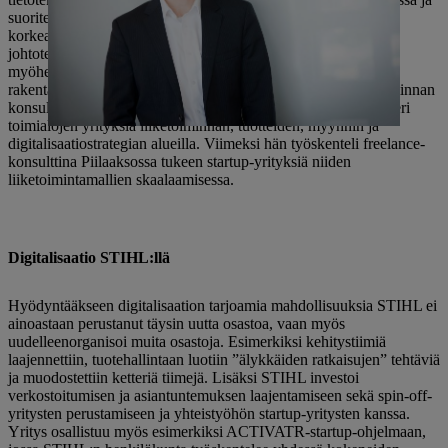
suoritettuaan sitten tohtorin tutkinnon Karlsruhen teknillisessä
korkeakoulussa hän aloitti aluksi internet-standardoinnin
johtotehtävissä Ericssonilla Suomessa ja muutti kaksi vuotta
myöhemmin Piilaaksoon auttamaan uuden tutkimusryhmän
rakentamisessa Ericssonille siellä. Hän jatkoi uraansa liiketoiminnan
konsulttina McKinsey & Companylla Piilaaksossa, ja neuvoi eri
toimialojen yrityksiä liiketoiminnan, tuotteiden, myynnin ja
digitalisaatiostrategian alueilla. Viimeksi hän työskenteli freelance-
konsulttina Piilaaksossa tukeen startup-yrityksiä niiden
liiketoimintamallien skaalaamisessa.
Digitalisaatio STIHL:llä
Hyödyntääkseen digitalisaation tarjoamia mahdollisuuksia STIHL ei
ainoastaan ​​perustanut täysin uutta osastoa, vaan myös
uudelleenorganisoi muita osastoja. Esimerkiksi kehitystiimiä
laajennettiin, tuotehallintaan luotiin ”älykkäiden ratkaisujen” tehtäviä
ja muodostettiin ketteriä tiimejä. Lisäksi STIHL investoi
verkostoitumisen ja asiantuntemuksen laajentamiseen sekä spin-off-
yritysten perustamiseen ja yhteistyöhön startup-yritysten kanssa.
Yritys osallistuu myös esimerkiksi ACTIVATR-startup-ohjelmaan,