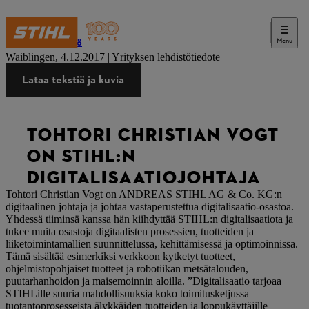
Menu
Lehdistö
Waiblingen, 4.12.2017 | Yrityksen lehdistötiedote
Lataa tekstiä ja kuvia
TOHTORI CHRISTIAN VOGT
ON STIHL:N
DIGITALISAATIOJOHTAJA
Tohtori Christian Vogt on ANDREAS STIHL AG & Co. KG:n
digitaalinen johtaja ja johtaa vastaperustettua digitalisaatio-osastoa.
Yhdessä tiiminsä kanssa hän kiihdyttää STIHL:n digitalisaatiota ja
tukee muita osastoja digitaalisten prosessien, tuotteiden ja
liiketoimintamallien suunnittelussa, kehittämisessä ja optimoinnissa.
Tämä sisältää esimerkiksi verkkoon kytketyt tuotteet,
ohjelmistopohjaiset tuotteet ja robotiikan metsätalouden,
puutarhanhoidon ja maisemoinnin aloilla. ”Digitalisaatio tarjoaa
STIHLille suuria mahdollisuuksia koko toimitusketjussa –
tuotantoprosesseista älykkäiden tuotteiden ja loppukäyttäjille