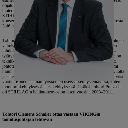
esimerkiksi STIHL TS 500i, maailman ensimmäinen elektronisesti
ohjatulla ruiskutuksella varustettu katkaisukone, sekä
tuoteominaisuudet, kuten ErgoStart, STIHL 4-MIX -moottori ja
STIHL M-Tronic -moottorinohjaus. Vuodesta 1999 STIHL-
konsernin liikevaihto on kolminkertaistunut 1,14 miljardista eurosta
3,46 miljardiin euroon (tilivuosi 2016).
Tohtori Peter Pretzsch on toiminut itävaltalaisen puutarhatyökalujen
valmistajan VIKINGin toimitusjohtajana vuodesta 2011. Hänen
johdollaan toimipistettä on laajennettu huomattavasti ja STIHL-
tytäryhtiö on kasvanut huomattavasti. Tohtori Pretzschillä, jolla on
tekniikan tohtorin tutkinto, on aiemmin yli 20 vuotta kokemusta
johtotehtävistä STIHL:n emoyhtiössä Waiblingenissä. Hän toimi
muun muassa tutkimus- ja kehityspalveluiden johtajana kaksi vuotta
ja sitten konsernin teknologia- ja rakennusosaston johtajana yli viisi
vuotta. Ennen sitä hän työskenteli useissa kehitystehtävissä, kuten
moottorinkehityksessä ja esikehityksessä. Lisäksi, tohtori Pretzsch
oli STIHL AG:n hallintoneuvoston jäsen vuosina 2003–2011.
Tohtori Clemens Schaller ottaa vastaan ​​VIKINGin
toimitusjohtajan tehtävän