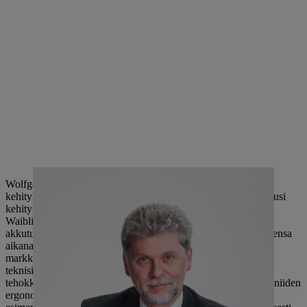
Wolfgang Zahnin johdolla STIHL-tuotteiden tutkimukseen ja
kehitykseen investoitiin useita miljardeja euroja. Esimerkiksi uusi
kehityskeskus rakennettiin vuonna 2004 ja emoyhtiöön
Waiblingeniin perustettiin ympäristöystävällisten sähkö- ja
akkutuotteiden osaamiskeskus vuonna 2016. Hänen virkakautensa
aikana ei kehitetty ainoastaan ​​STIHLin akkuteknologiaa, vaan
markkinoille tuotiin myös useita maailmanennätyksiä ja monia
teknisiä innovaatioita. Nämä tekivät STIHL-tuotteista sekä
tehokkaampia että kätevämpiä käyttää, mutta myös paransivat niiden
ergonomiaa ja vähensivät päästöjä. Innovaatioihin kuuluvat