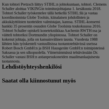
Kun tohtori Pretzsch liittyy STIHL:n johtokuntaan, tohtori. Clemens
Schaller aloittaa VIKINGin toimitusjohtajana 1. kesäkuuta 2018.
Tohtori Schaller työskentelee tällä hetkellä STIHL:llä ja vastaa
koordinoinnista Globe Toolsin, kiinalaisen johdollisten ja
akkukäyttöisten tuotteiden valmistajan, kanssa. STIHL-konserni
hankki 35 prosentin osuuden Globe Toolsista toukokuussa 2016.
Tohtori Schaller opiskeli konetekniikkaa Aachenin RWTH:ssa ja
väitteli tohtoriksi Dortmundin yliopistossa. Tohtori Schaller on
kokenut johtaja, jolla on kansainvälinen tausta. Vuodesta 1988
lähtien hän työskenteli vastuullisissa tuotantotehtävissä useissa
Robert Bosch GmbH:n ja BSH Hausgeräte GmbH:n toimipisteissä
Saksassa ja sen ulkopuolella. Viimeisimmässä tehtävässään Dr.
Schaller vastasi BSH:n astianpesukoneiden maailmanlaajuisesta
tuotannosta.
Lehdistöyhteyshenkilösi
Saatat olla kiinnostunut myös