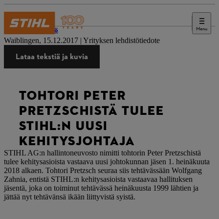
Menu
Lehdistö
Waiblingen, 15.12.2017 | Yrityksen lehdistötiedote
Lataa tekstiä ja kuvia
TOHTORI PETER
PRETZSCHISTÄ TULEE
STIHL:N UUSI
KEHITYSJOHTAJA
STIHL AG:n hallintoneuvosto nimitti tohtorin Peter Pretzschistä
tulee kehitysasioista vastaava uusi johtokunnan jäsen 1. heinäkuuta
2018 alkaen. Tohtori Pretzsch seuraa siis tehtävässään Wolfgang
Zahnia, entistä STIHL:n kehitysasioista vastaavaa hallituksen
jäsentä, joka on toiminut tehtävässä heinäkuusta 1999 lähtien ja
jättää nyt tehtävänsä ikään liittyvistä syistä.