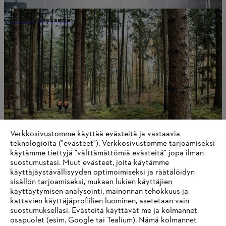
STIHL yrityksenä
Verkkosivustomme käyttää evästeitä ja vastaavia
teknologioita ("evästeet"). Verkkosivustomme tarjoamiseksi
käytämme tiettyjä "välttämättömiä evästeitä" jopa ilman
suostumustasi. Muut evästeet, joita käytämme
Arvomme
käyttäjäystävällisyyden optimoimiseksi ja räätälöidyn
sisällön tarjoamiseksi, mukaan lukien käyttäjien
käyttäytymisen analysointi, mainonnan tehokkuus ja
kattavien käyttäjäprofiilien luominen, asetetaan vain
suostumuksellasi. Evästeitä käyttävät me ja kolmannet
Tietoa toimittajille
osapuolet (esim. Google tai Tealium). Nämä kolmannet
Tuotteet