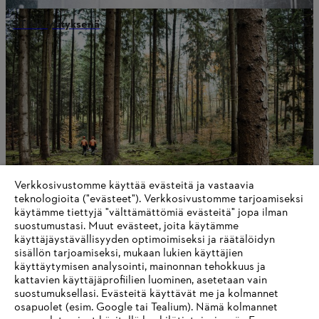
STIHL yrityksenä
Verkkosivustomme käyttää evästeitä ja vastaavia
teknologioita ("evästeet"). Verkkosivustomme tarjoamiseksi
käytämme tiettyjä "välttämättömiä evästeitä" jopa ilman
suostumustasi. Muut evästeet, joita käytämme
Tietoa STIHListä
käyttäjäystävällisyyden optimoimiseksi ja räätälöidyn
sisällön tarjoamiseksi, mukaan lukien käyttäjien
käyttäytymisen analysointi, mainonnan tehokkuus ja
kattavien käyttäjäprofiilien luominen, asetetaan vain
suostumuksellasi. Evästeitä käyttävät me ja kolmannet
Tietoa toimittajille
osapuolet (esim. Google tai Tealium). Nämä kolmannet
Tuotteet