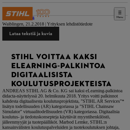
Menu
Lehdistö
Waiblingen, 21.2.2018 | Yrityksen lehdistötiedote
Lataa tekstiä ja kuvia
STIHL VOITTAA KAKSI
ELEARNING-PALKINTOA
DIGITAALISISTA
KOULUTUSPROJEKTEISTA
ANDREAS STIHL AG & Co. KG sai kaksi eLearning-palkintoa
didacta-näyttelyssä 20. helmikuuta 2018. Yritys voitti palkinnot
kahdesta digitaalisesta koulutusprojektista, ”STIHL AR Services”*
lisätyn todellisuuden (AR) kategoriassa ja ”STIHL Chainsaw
Simulator” virtuaalitodellisuuden (VR) kategoriassa. Digitaalisia
koulutus- ja tiedotuskonsepteja käyttävät myyntihenkilöstö,
jälleenmyyjät ja tuotepäälliköt. Marbod Lemke, STIHL:n
kansainvälisten koulutuspalveluiden ja tuotekoulutuksen johtaja,