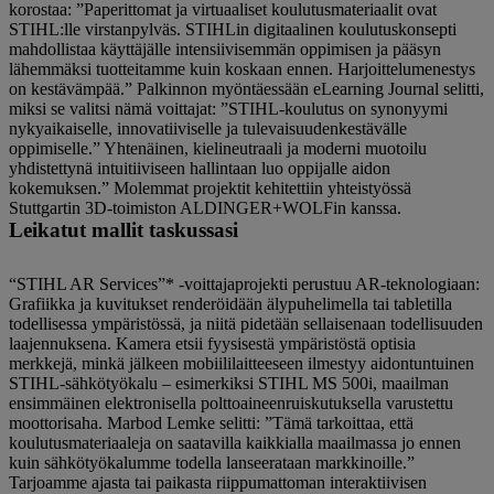
korostaa: ”Paperittomat ja virtuaaliset koulutusmateriaalit ovat
STIHL:lle virstanpylväs. STIHLin digitaalinen koulutuskonsepti
mahdollistaa käyttäjälle intensiivisemmän oppimisen ja pääsyn
lähemmäksi tuotteitamme kuin koskaan ennen. Harjoittelumenestys
on kestävämpää.” Palkinnon myöntäessään eLearning Journal selitti,
miksi se valitsi nämä voittajat: ”STIHL-koulutus on synonyymi
nykyaikaiselle, innovatiiviselle ja tulevaisuudenkestävälle
oppimiselle.” Yhtenäinen, kielineutraali ja moderni muotoilu
yhdistettynä intuitiiviseen hallintaan luo oppijalle aidon
kokemuksen.” Molemmat projektit kehitettiin yhteistyössä
Stuttgartin 3D-toimiston ALDINGER+WOLFin kanssa.
Leikatut mallit taskussasi
“STIHL AR Services”* -voittajaprojekti perustuu AR-teknologiaan:
Grafiikka ja kuvitukset renderöidään älypuhelimella tai tabletilla
todellisessa ympäristössä, ja niitä pidetään sellaisenaan todellisuuden
laajennuksena. Kamera etsii fyysisestä ympäristöstä optisia
merkkejä, minkä jälkeen mobiililaitteeseen ilmestyy aidontuntuinen
STIHL-sähkötyökalu – esimerkiksi STIHL MS 500i, maailman
ensimmäinen elektronisella polttoaineenruiskutuksella varustettu
moottorisaha. Marbod Lemke selitti: ”Tämä tarkoittaa, että
koulutusmateriaaleja on saatavilla kaikkialla maailmassa jo ennen
kuin sähkötyökalumme todella lanseerataan markkinoille.”
Tarjoamme ajasta tai paikasta riippumattoman interaktiivisen