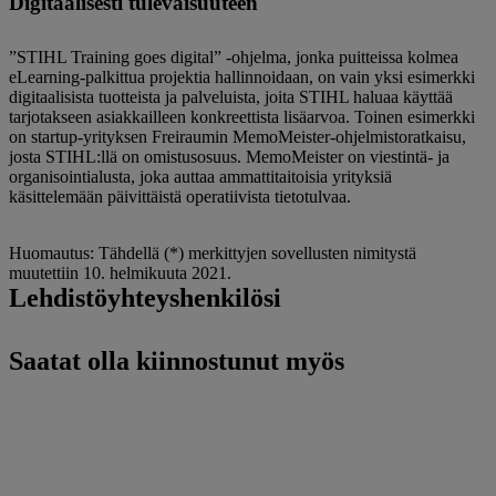
Digitaalisesti tulevaisuuteen
”STIHL Training goes digital” -ohjelma, jonka puitteissa kolmea
eLearning-palkittua projektia hallinnoidaan, on vain yksi esimerkki
digitaalisista tuotteista ja palveluista, joita STIHL haluaa käyttää
tarjotakseen asiakkailleen konkreettista lisäarvoa. Toinen esimerkki
on startup-yrityksen Freiraumin MemoMeister-ohjelmistoratkaisu,
josta STIHL:llä on omistusosuus. MemoMeister on viestintä- ja
organisointialusta, joka auttaa ammattitaitoisia yrityksiä
käsittelemään päivittäistä operatiivista tietotulvaa.
Huomautus: Tähdellä (*) merkittyjen sovellusten nimitystä
muutettiin 10. helmikuuta 2021.
Lehdistöyhteyshenkilösi
Saatat olla kiinnostunut myös