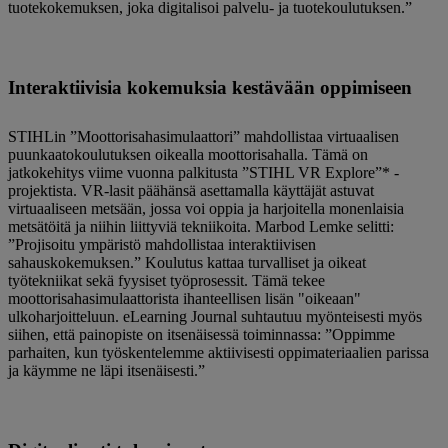
tuotekokemuksen, joka digitalisoi palvelu- ja tuotekoulutuksen.”
Interaktiivisia kokemuksia kestävään oppimiseen
STIHLin ”Moottorisahasimulaattori” mahdollistaa virtuaalisen
puunkaatokoulutuksen oikealla moottorisahalla. Tämä on
jatkokehitys viime vuonna palkitusta ”STIHL VR Explore”* -
projektista. VR-lasit päähänsä asettamalla käyttäjät astuvat
virtuaaliseen metsään, jossa voi oppia ja harjoitella monenlaisia ​​
metsätöitä ja niihin liittyviä tekniikoita. Marbod Lemke selitti:
”Projisoitu ympäristö mahdollistaa interaktiivisen
sahauskokemuksen.” Koulutus kattaa turvalliset ja oikeat
työtekniikat sekä fyysiset työprosessit. Tämä tekee
moottorisahasimulaattorista ihanteellisen lisän "oikeaan"
ulkoharjoitteluun. eLearning Journal suhtautuu myönteisesti myös
siihen, että painopiste on itsenäisessä toiminnassa: ”Oppimme
parhaiten, kun työskentelemme aktiivisesti oppimateriaalien parissa
ja käymme ne läpi itsenäisesti.”