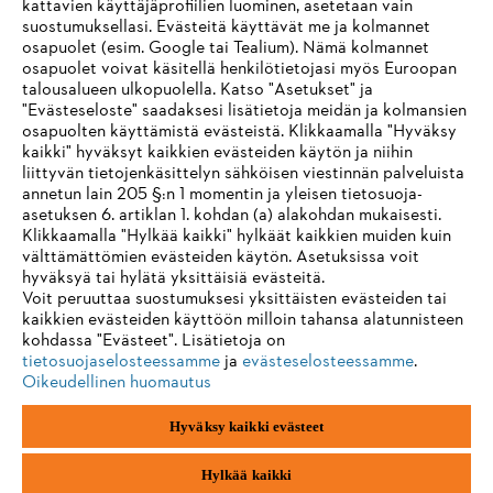
kattavien käyttäjäprofiilien luominen, asetetaan vain
suostumuksellasi. Evästeitä käyttävät me ja kolmannet
Tietoa toimittajille
osapuolet (esim. Google tai Tealium). Nämä kolmannet
Tuotteet
osapuolet voivat käsitellä henkilötietojasi myös Euroopan
Yhteystiedot
talousalueen ulkopuolella. Katso "Asetukset" ja
Ura
Ilmiantajajärjestelmä
"Evästeseloste" saadaksesi lisätietoja meidän ja kolmansien
osapuolten käyttämistä evästeistä. Klikkaamalla "Hyväksy
kaikki" hyväksyt kaikkien evästeiden käytön ja niihin
liittyvän tietojenkäsittelyn sähköisen viestinnän palveluista
annetun lain 205 §:n 1 momentin ja yleisen tietosuoja-
asetuksen 6. artiklan 1. kohdan (a) alakohdan mukaisesti.
Klikkaamalla "Hylkää kaikki" hylkäät kaikkien muiden kuin
välttämättömien evästeiden käytön. Asetuksissa voit
hyväksyä tai hylätä yksittäisiä evästeitä.
Voit peruuttaa suostumuksesi yksittäisten evästeiden tai
kaikkien evästeiden käyttöön milloin tahansa alatunnisteen
kohdassa "Evästeet". Lisätietoja on
tietosuojaselosteessamme
ja
evästeselosteessamme
.
Oikeudellinen huomautus
Hyväksy kaikki evästeet
Jälki
Yksityisyyden suoja
Evästetiedot
ANDREAS STIHL AG & Co. KG ©2023
Hylkää kaikki