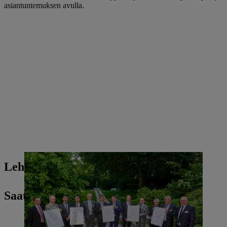
asiantuntemuksen avulla.
Lehdistöyhteyshenkilösi
Saatat olla kiinnostunut myös