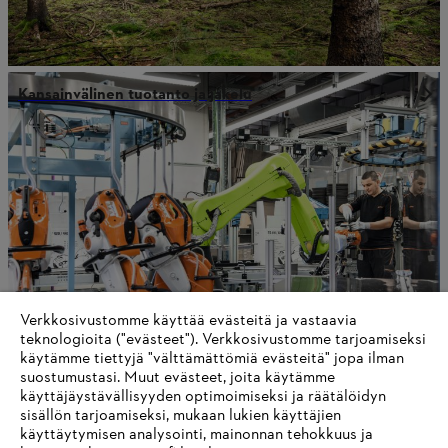
Kansainvälinen tuotanto ja jakelu
Verkkosivustomme käyttää evästeitä ja vastaavia
teknologioita ("evästeet"). Verkkosivustomme tarjoamiseksi
käytämme tiettyjä "välttämättömiä evästeitä" jopa ilman
suostumustasi. Muut evästeet, joita käytämme
Arvomme
käyttäjäystävällisyyden optimoimiseksi ja räätälöidyn
sisällön tarjoamiseksi, mukaan lukien käyttäjien
käyttäytymisen analysointi, mainonnan tehokkuus ja