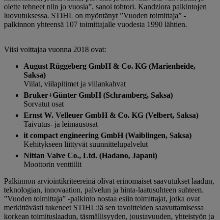
olette tehneet niin jo vuosia”, sanoi tohtori. Kandziora palkintojen
luovutuksessa. STIHL on myöntänyt ”Vuoden toimittaja” -
palkinnon yhteensä 107 toimittajalle vuodesta 1990 lähtien.
Viisi voittajaa vuonna 2018 ovat:
August Rüggeberg GmbH & Co. KG (Marienheide,
Saksa)
Viilat, viilapitimet ja viilankahvat
Bruker+Günter GmbH (Schramberg, Saksa)
Sorvatut osat
Ernst W. Velleuer GmbH & Co. KG (Velbert, Saksa)
Taivutus- ja leimausosat
it compact engineering GmbH (Waiblingen, Saksa)
Kehitykseen liittyvät suunnittelupalvelut
Nittan Valve Co., Ltd. (Hadano, Japani)
Moottorin venttiilit
Palkinnon arviointikriteereinä olivat erinomaiset saavutukset laadun,
teknologian, innovaation, palvelun ja hinta-laatusuhteen suhteen.
”Vuoden toimittaja” -palkinto nostaa esiin toimittajat, jotka ovat
merkittävästi tukeneet STIHL:iä sen tavoitteiden saavuttamisessa
korkean toimituslaadun, täsmällisyyden, joustavuuden, yhteistyön ja