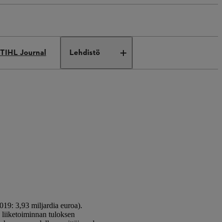
TIHL Journal
Lehdistö
019: 3,93 miljardia euroa).
n liiketoiminnan tuloksen