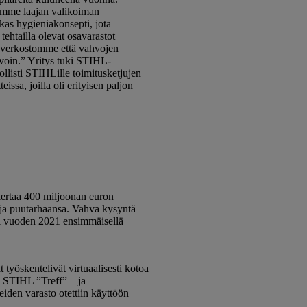
imme laajan valikoiman
okas hygieniakonsepti, jota
tehtailla olevat osavarastot
toverkostomme että vahvojen
voin.” Yritys tuki STIHL-
llisti STIHLille toimitusketjujen
ssa, joilla oli erityisen paljon
kertaa 400 miljoonan euron
 ja puutarhaansa. Vahva kysyntä
kui vuoden 2021 ensimmäisellä
yöskentelivät virtuaalisesti kotoa
n STIHL ”Treff” – ja
iden varasto otettiin käyttöön