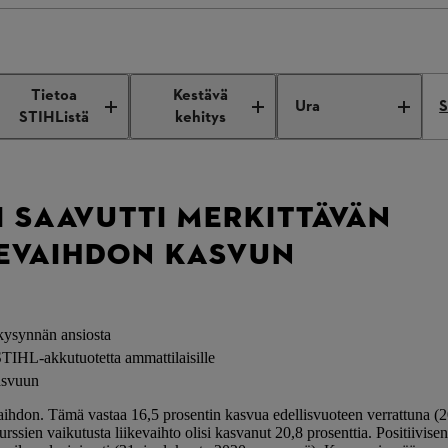
 saavutti merkittävän myynti- ja liikevaihdon kasvun vuonna 2020
Tietoa
Kestävä
Ura
S
STIHListä
kehitys
I SAAVUTTI MERKITTÄVÄN
IKEVAIHDON KASVUN
kysynnän ansiosta
TIHL-akkutuotetta ammattilaisille
asvuun
aihdon. Tämä vastaa 16,5 prosentin kasvua edellisvuoteen verrattuna (2
rssien vaikutusta liikevaihto olisi kasvanut 20,8 prosenttia. Positiivise