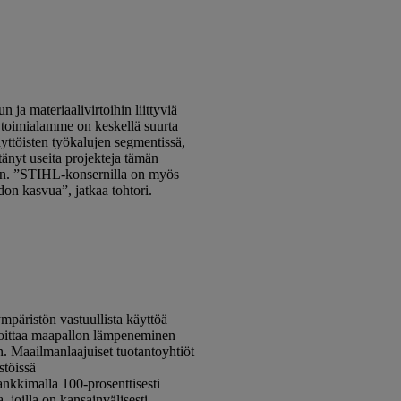
 materiaalivirtoihin liittyviä
tä toimialamme on keskellä suurta
yttöisten työkalujen segmentissä,
tänyt useita projekteja tämän
iin. ”STIHL-konsernilla on myös
don kasvua”, jatkaa tohtori.
mpäristön vastuullista käyttöä
ajoittaa maapallon lämpeneminen
n. Maailmanlaajuiset tuotantoyhtiöt
stöissä
ankkimalla 100-prosenttisesti
 joilla on kansainvälisesti