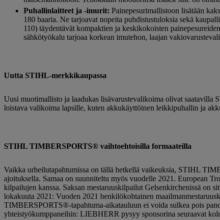
Puhallinlaitteet ja -imurit:
Painepesurimallistoon lisätään ka
180 baaria. Ne tarjoavat nopeita puhdistustuloksia sekä kaupall
110) täydentävät kompaktien ja keskikokoisten painepesureide
sähkötyökalu tarjoaa korkean imutehon, laajan vakiovarustevali
Uutta STIHL-merkkikaupassa
Uusi muotimallisto ja laadukas lisävarustevalikoima olivat saatavi
loistava valikoima lapsille, kuten akkukäyttöinen leikkipuhallin ja ak
STIHL TIMBERSPORTS® vaihtoehtoisilla formaateilla
Vaikka urheilutapahtumissa on tällä hetkellä vaikeuksia, STIHL TIMB
ajoituksella. Samaa on suunniteltu myös vuodelle 2021. European Tr
kilpailujen kanssa. Saksan mestaruuskilpailut Gelsenkirchenissä on si
lokakuuta 2021: Vuoden 2021 henkilökohtainen maailmanmestaruuskil
TIMBERSPORTS®-tapahtuma-aikatauluun ei voida sulkea pois pan
yhteistyökumppaneihin: LIEBHERR pysyy sponsorina seuraavat kol