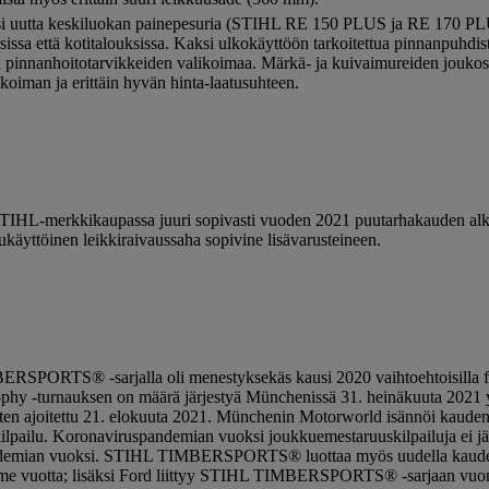
ksi uutta keskiluokan painepesuria (STIHL RE 150 PLUS ja RE 170 PL
isissa että kotitalouksissa. Kaksi ulkokäyttöön tarkoitettua pinnanpuhd
n pinnanhoitotarvikkeiden valikoimaa. Märkä- ja kuivaimureiden jouko
koiman ja erittäin hyvän hinta-laatusuhteen.
lla STIHL-merkkikaupassa juuri sopivasti vuoden 2021 puutarhakauden 
kukäyttöinen leikkiraivaussaha sopivine lisävarusteineen.
ERSPORTS® -sarjalla oli menestyksekäs kausi 2020 vaihtoehtoisilla for
ophy -turnauksen on määrä järjestyä Münchenissä 31. heinäkuuta 2021
tten ajoitettu 21. elokuuta 2021. Münchenin Motorworld isännöi kauden 
pailu. Koronaviruspandemian vuoksi joukkuemestaruuskilpailuja ei jä
demian vuoksi. STIHL TIMBERSPORTS® luottaa myös uudella kaudel
me vuotta; lisäksi Ford liittyy STIHL TIMBERSPORTS® -sarjaan vuo