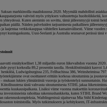
ti Saksan markkinoilla maaliskuussa 2020. Myymälä mahdollisti asiakk
auppatarjonta vahvisti myös yrityksen valtuutettuja huoltoliikkeitä, kosk
 yhteydessä. Kuten aiemmin on sovittu, tämä jälleenmyyjä toimii heid
a paikan päällä. Näiden palveluiden tarjoamisesta paikallinen jälleenm
 ja laajentaa verkkokauppaa vähitellen kansainvälisesti. Viime vuoden
tynyt kuningaskunta, Uusi-Seelanti ja Australia seuraavat perässä tänä 
stoinnit
i ennätykselliset 1,38 miljardin euron liikevaihdon vuonna 2020. 
uhde pysyi korkealla 89,2 prosentin tasolla. Henkilöstömäärä kasvoi 3,4
77 henkilöä, Ludwigsburgissa 235, Fellbachissa 386, Weinsheimissa 79
yöntekijämme ovat osoittaneet erittäin korkeaa sitoutumista ja jousta
 mukaan lukien ylimääräisiä vuoroja ja työskentelyä sunnuntaisin. Halu
” Kiitollisuutena tästä vahvasta sitoutumisesta STIHL jakaa liiketoimin
osenttia kuukausipalkasta. Lisäksi viime vuonna maksettiin koronavirus
sa investoinneista rahoittaa rakennushankkeita, kuten STIHL Brand Wor
an rakennuskompleksia, Waiblingenissä sijaitsevaa Mia Stihl Kindertage
liosaston toimistoilla. Myös tutkimukseen ja kehitykseen, IT-infrastrukt