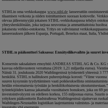
STIHLin oma verkkokauppa
www.stihl.de
lanseerattiin onnistunees
tilaamisen verkosta ja niiden toimittamisen suoraan kotiovelle. Verkkok
olevaa jälleenmyyjää jokaisen STIHL-verkkokaupassa tehdyn ostoksen
yhteyshenkilönään, joka tarjoaa neuvontaa ja ammattitaitoista huolto
jokaisesta verkko-ostoksesta. Yritys on vahvistanut verkkokauppaansa
lanseerauksen jälkeen Espanja, Portugali, Benelux-maat, Italia, Yhdis
STIHL:n pääkonttori Saksassa: Ennätysliikevaihto ja suuret inve
Konsernin saksalainen emoyhtiö ANDREAS STIHL AG & Co. KG saavutt
kasvua edellisvuoteen verrattuna (2019: 1,21 miljardia euroa). Vientis
Näistä 31. joulukuuta 2020 Waiblingenissä työskenteli yhteensä 3 7
henkilöä. STIHL:n hallituksen puheenjohtaja korosti: "Viime vuonna t
suuren kysynnän tyydyttäminen vaati poikkeuksellista omistautumista –
heidän erinomaisesta työstään ja henkilökohtaisesta sitoutumisestaan.
työntekijöiden kanssa jakamalla vuosittaisen bonuksen, joka on 69 pr
investointivolyymi on edelleen korkea, 155 miljoonaa euroa. Suurin o
yrityksen pääkonttorin Badstraßessa Waiblingenissä sijaitsevan ruokal
Waiblingen-Neustadtin logistiikan laajentamista valmistus- ja materiaa
investoitu yhä enemmän.