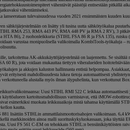
rgiatehokkuustoimenpiteet vähentävät päästöjä entisestään pitkällä aika
 jatkuvaksi vähentämiseksi.
otka lanseerataan tulevaisuudessa vuoden 2021 ensimmäisten kuuden ku
 sähköjärjestelmään on lisätty yli tusina uutta sähkötyökalua puutar
ria (STIHL RMA 253, RMA 443 PV, RMA 448 PV ja RMA 2 RV), 3 pitkäva
 HTA 86), 2 ruohonleikkuria (STIHL FSA 86 R ja FSA 135), ruisku
n varustaa monipuolisella valikoimalla KombiTools-työkaluja – ruoh
lisuutta.
ehille, tarkoitettua AK-akkukäyttöjärjestelmää on laajennettu. Se sisäl
 60 R), jota voidaan mukauttaa tiettyyn viheralueiden hoitotehtävään e
lujen ja akkujen kaluston hallinnasta entistä helpompaa. Asiakkaat, j
tyvät erityisesti mahdollisuudesta lukea tietoja automaattisesti yhdistet
L:n verkottuneella alustalla myös ilman älypuhelinta, kun verkottunut B
ikkurivalikoimaansa: Uusi STIHL RMI 522 C leikkaa automaattisesti j
a käyttöalueen kartoitusmahdollisuus varmistavat, että iMOW-robottiruo
 voivat esimerkiksi muokata leikkuuaikoja mistä tahansa käyttämällä S
ykellon kautta.
81 lisättiin STIHLin ammattilaismoottorisahojen valikoimaan. 6,4 kW
etkellä markkinoiden ainoa malli suorituskykyluokassaan, joka täyttää E
a. Uusi FS 561 C-EM on tehokkain STIHL:n bensiinikäyttöisten raiva
ista myös erittäin suuri leikkuusäde (560 mm).