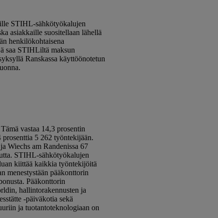
aille STIHL-sähkötyökalujen
a asiakkaille suositellaan lähellä
än henkilökohtaisena
yyjä saa STIHLiltä maksun
 syksyllä Ranskassa käyttöönotetun
vuonna.
Tämä vastaa 14,3 prosentin
 prosenttia 5 262 työntekijään.
7 ja Wiechs am Randenissa 67
vuutta. STIHL-sähkötyökalujen
an kiittää kaikkia työntekijöitä
nan menestystään pääkonttorin
bonusta. Pääkonttorin
ldin, hallintorakennusten ja
sstätte -päiväkotia sekä
uuriin ja tuotantoteknologiaan on