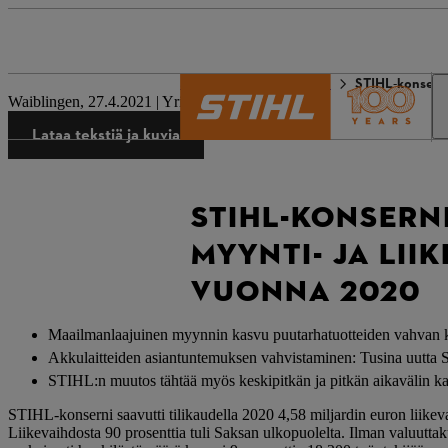
STIHL world
Lehdistö
STIHL-konserni
Waiblingen, 27.4.2021 | Yrityksen lehdistötiedote
Lataa tekstiä ja kuvia
STIHL-KONSERN
MYYNTI- JA LI
VUONNA 2020
Maailmanlaajuinen myynnin kasvu puutarhatuotteiden vahvan 
Akkulaitteiden asiantuntemuksen vahvistaminen: Tusina uutta S
STIHL:n muutos tähtää myös keskipitkän ja pitkän aikavälin k
STIHL-konserni saavutti tilikaudella 2020 4,58 miljardin euron liikev
Liikevaihdosta 90 prosenttia tuli Saksan ulkopuolelta. Ilman valuuttaku