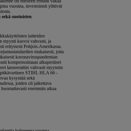
akenne on edelleen erittäin vakaa
ina vuosina, investoinnit ylittivät
iosta.
 sekä suotuisten
kukäyttöisten laitteiden
n myynti kasvoi vahvasti, ja
ti erityisesti Pohjois-Amerikassa.
rjuntastandardien mukaisesti, jotta
aikaisesti koronaviruspandemian
peasti kompensoimaan alkuperäiset
teet lanseerattiin vahvasti myynnin
n pitkävartinen STIHL HLA 66 -
ahvaa kysyntää sekä
dessa, joiden oli jatkettava
nna huomattavasti enemmän aikaa
pilareita kuluneena vuonna.