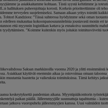
myyjiämme ja asiakkaitamme kohtaan. Tästä syystä kehitimme ja toteut
IHL:n hallituksen puheenjohtaja korosti. Korkein prioriteettimme oli teh
jöidemme terveyden suojelemiseksi. Samaan aikaan yritys toimitti kaikki 
mesta. Tohtori Kandziora: ”Tässä suhteessa hyödyimme sekä oman tuotan
n edelleen mukauttaa kokoonpanosuunnitelmia joustavasti monin eri ta
tannon että myynnin logistiikan kattava ja ennakoiva suunnittelu mahdo
 tyydyttämisen. "Koimme kuitenkin myös joitakin toimitusviiveitä tuottei
iikevaihdossa Saksan markkinoilla vuonna 2020 ja ylitti ensimmäistä 
assa. Asiakkaat käyttivät enemmän aikaa ja ostovoimaa omaan taloonsa
enkin muutamia haasteita ja vaikeuksia toimituksissa. Tämä kehitys jat
eita.
nsa keskeytyksettä pandemian aikana. Myyntipääkonttorin työntekijät t
yöskentelyä paikan päällä. Jälleenmyyjille suunnattuja tapahtumia – kute
etaan jatkuva vuoropuhelu jälleenmyyjien kanssa. Uusi valmiiden tuotte