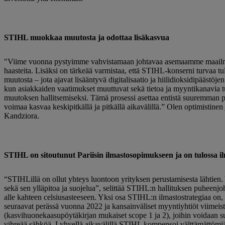
STIHL muokkaa muutosta ja odottaa lisäkasvua
"Viime vuonna pystyimme vahvistamaan johtavaa asemaamme maailmanma
haasteita. Lisäksi on tärkeää varmistaa, että STIHL-konserni turvaa tul
muutosta – jota ajavat lisääntyvä digitalisaatio ja hiilidioksidipääs
kun asiakkaiden vaatimukset muuttuvat sekä tietoa ja myyntikanavia tu
muutoksen hallitsemiseksi. Tämä prosessi asettaa entistä suuremman 
voimaa kasvaa keskipitkällä ja pitkällä aikavälillä.” Olen optimistinen
Kandziora.
STIHL on sitoutunut Pariisin ilmastosopimukseen ja on tulossa i
“STIHLillä on ollut yhteys luontoon yrityksen perustamisesta lähtien.
sekä sen ylläpitoa ja suojelua”, selittää STIHL:n hallituksen puheenj
alle kahteen celsiusasteeseen. Yksi osa STIHL:n ilmastostrategiaa on,
seuraavat perässä vuonna 2022 ja kansainväliset myyntiyhtiöt viimeist
(kasvihuonekaasupöytäkirjan mukaiset scope 1 ja 2), joihin voidaan s
vihreää sähköä. Lyhyellä aikavälillä STIHL kompensoi välttämättömiä h