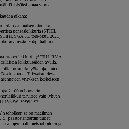
välillä. Lisäksi omaa vihreän
ukauden aikana:
hanhoidossa, maisemoinnissa,
rtista pensasleikkuria (STIHL
 (STIHL SGA 85, toukokuu 2021)
oraivureista lehtipuhalltimiin –
tää nyt ruohonleikkurin (STIHL RMA
rilaisten leikkuupäiden avulla.
oilla on suuria työkaluja, kuten
yn Boxin kautta. Tulevaisuudessa
ox asennetaan yrityksen keskeiseen
opa 2 100 neliömetrin
honleikkuri tarvitsee vain lyhyen
TIHL iMOW -sovellusta
:n tehollaan se on maailman
U 5 -päästöstandardin tiukat
ussahojen malli metsänhoitoon ja