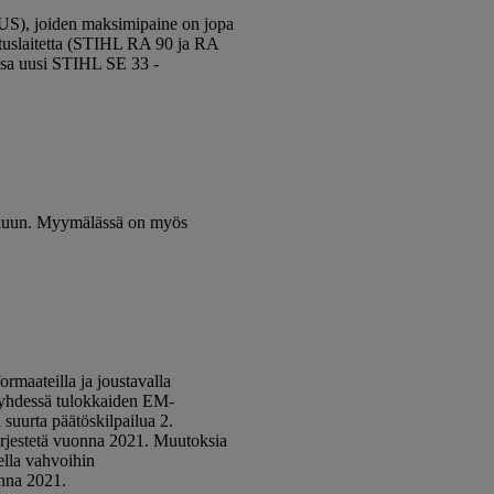
US), joiden maksimipaine on jopa
istuslaitetta (STIHL RA 90 ja RA
ssa uusi STIHL SE 33 -
alkuun. Myymälässä on myös
maateilla ja joustavalla
 yhdessä tulokkaiden EM-
suurta päätöskilpailua 2.
rjestetä vuonna 2021. Muutoksia
la vahvoihin
nna 2021.