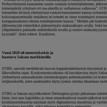
Perheyrityksenä kannamme suurta vastuuta työntekijöitämme, jälleen
toimenpiteitä yrityksen eri osa-alueilla jo varhaisessa vaiheessa”, ST
toteutettiin tiiviissä yhteistyössä vastuuviranomaisten kanssa työnteki
kokoonpanotehtaille etukäteen tai toimitti ne sinne toimittajien toi
kumppanuuksien eduista toimittajiemme kanssa.” Meidän piti kuitenki
jälleenmyyjiä esimerkiksi pidennettyjen maksuaikojen avulla. Sekä tuo
ylläpitämisen parhaalla mahdollisella tavalla ja suuren asiakaskysynnän
kysyntää", lisäsi tohtori. Kandziora.
Vuosi 2020 oli menestyksekäs ja
haastava Saksan markkinoilla
STIHL saavutti merkittävän kasvun kappalemääräisessä myynnissä ja l
liikevaihdon rajan. Kookostumisvaikutus oli havaittavissa myös Saks
yhdistettynä samanaikaisiin toimitusketjujen pullonkauloihin loi kuit
neljänneksellä, joten asiakkaiden täytyi joskus odottaa tilaamiaan tuott
STIHL:n Saksan myyntikonttori Dieburgissa pystyi jatkamaan toimintaa
käsin, kun taas logistiikka ja muut asiaankuuluvat osastot jatkoivat t
koulutusseminaareja tarjotaan myös digitaalisessa muodossa ja varmist
aikataulussa keväällä, mikä tehostaa logistiikkaa entisestään.