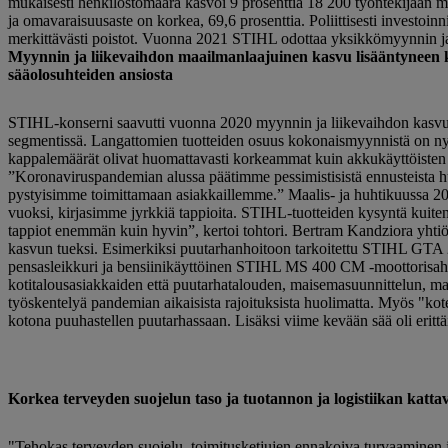
mukaisesti henkilöstömäärä kasvoi 9 prosenttia 18 200 työntekijään 
ja omavaraisuusaste on korkea, 69,6 prosenttia. Poliittisesti investoinn
merkittävästi poistot. Vuonna 2021 STIHL odottaa yksikkömyynnin ja 
Myynnin ja liikevaihdon maailmanlaajuinen kasvu lisääntyneen kes
sääolosuhteiden ansiosta
STIHL-konserni saavutti vuonna 2020 myynnin ja liikevaihdon kasvua l
segmentissä. Langattomien tuotteiden osuus kokonaismyynnistä on nyt 
kappalemäärät olivat huomattavasti korkeammat kuin akkukäyttöisten aj
”Koronaviruspandemian alussa päätimme pessimistisistä ennusteista huol
pystyisimme toimittamaan asiakkaillemme.” Maalis- ja huhtikuussa 20
vuoksi, kirjasimme jyrkkiä tappioita. STIHL-tuotteiden kysyntä kuit
tappiot enemmän kuin hyvin”, kertoi tohtori. Bertram Kandziora yhtiön t
kasvun tueksi. Esimerkiksi puutarhanhoitoon tarkoitettu STIHL GTA 
pensasleikkuri ja bensiinikäyttöinen STIHL MS 400 CM -moottorisaha os
kotitalousasiakkaiden että puutarhatalouden, maisemasuunnittelun, ma
työskentelyä pandemian aikaisista rajoituksista huolimatta. Myös "kot
kotona puuhastellen puutarhassaan. Lisäksi viime kevään sää oli erit
Korkea terveyden suojelun taso ja tuotannon ja logistiikan katta
"Tehokas terveyden suojelu, toimitusketjujen ennakoiva turvaaminen j