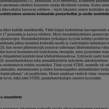
maailmanlaajuisesti (31. joulukuuta 2020 mennessä). Konsernin pääomar
it rahoitetaan edelleen konsernin omista likvideistä varoista. Kuten aiemp
liikevaihdon kasvavan edelleen – myös lukuisten uusien tuotteiden ans
kittymisen ansiosta kotimaisiin puutarhoihin ja uusiin tuotteisiin
ähes kaikilla markkinoilla. Yhtiö kirjasi korkeimmat kasvuprosentit ak
17 prosenttia ja kasvaa edelleen. Myös bensiinikäyttöisten ajoneuvoje
oneuvojen. Bensiinikäyttöisten työkalujen kysyntä kehittyi positiivises
imatta jatkaa tuotantoa korkealla tasolla ja vaativimpien tartuntojen to
20, kun monet jälleenmyyjät joutuivat sulkemaan liiketoimintansa väli
enkin kasvoi huomattavasti toukokuusta eteenpäin, joten pystyimme no
ilinpäätöstä käsittelevässä lehdistötilaisuudessa. Erityisesti uudet tuot
26 -puutarhanleikkuri sekä ammattikäyttöön tarkoitettu akkukäyttöine
oittautuivat erittäin suosituiksi. Tästä syystä STIHL-tuotteille oli v
atalouden, metsätalouden ja teiden kunnossapidon ammattilaisten keskuu
elointivaikutus" oli positiivinen. Monet asiakkaat viettivät viime vuo
täin hyvä, mikä johti STIHL-puutarhatyökalujen suureen kysyntään.
va suunnittelu
a tuotannon jatkaminen korkealla tasolla olivat strategiamme keskeisiä 