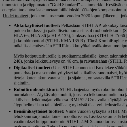
tunnustettu ja riippumaton ”Gold Standard” -laatumerkki. Kestävät ene
energian tuotantoa laajennetaan hiilidioksidipäästöjen kompensoinnin
Uudet tuotteet
, jotka on lanseerattu vuoden 2020 lopun jälkeen ja j
Akkukäyttöiset tuotteet:
Pelkästään STIHL AP -akkukäyttöiseen
puiden hoidossa ja paikallisviranomaisille. 4 ruohonleikku
HLA 66, HLA 86 ja HLA 135), 2 oksasahaa (STIHL HTA 66 ja
ja kombimoottori (STIHL KMA 135 R). Tämä KombiEngine voidaa
mikä lisää entisestään STIHLin akkutyökaluvalikoiman monipuo
Myös kotipuutarhureille ja puoliammattilaisille, kuten talonmi
248), jonka leikkuuleveys on 46 cm, ja raivaussahan (STIHL FSA
Digitaaliset tuotteet:
Uusi STIHL connected Box tekee sähkötyöka
puutarha- ja maisemointiyritykset tai paikallisviranomaiset, hyö
tietoja, kuten akun varaustilaa ja sijaintia, on saatavilla STIH
sijaintiin.
Robottiruohonleikkuri:
STIHL laajentaa myös robottiruohonle
nurmialueet. Älykäs ohjelmointi, joustava leikkuusuunnitelma j
aktiivisen leikkuuajan viikossa. RMI 522 C:n avulla käyttäjät
älypuhelimellaan tai tabletillaan; nykyistä tilaa voi tiedustella äl
Bensiinikäyttöiset tuotteet:
Viime vuoden syksyllä STIHL MS 8
tehokkain sarjatuotantoinen moottorisaha. Lisäksi se on tällä h
vaatimukset huippumodernin STIHL 2-MIX -moottorinsa ansiost
maisemanhoitoon. Tehokkaan moottorinsa lisäksi sille on omina