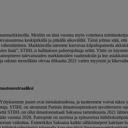
rkkinoilla. Meidän on tänä vuonna myös voitettava toimitusketjuun ja
evaisuutensa keskipitkällä ja pitkällä aikavälillä. Tämä johtuu siitä, et
töjen vähentäminen. Markkinoilla näemme kasvavaa kilpailupainetta akkukä
lee lisää”, STIHL:n hallituksen puheenjohtaja selitti. Yhtiö on käynnis
painopisteen tulevaisuuden markkinoiden vaatimuksiin ja itse asiakkais
 ja odotan meneillään olevaa tilikautta 2021 varten myynnin ja liikevaih
lmastoneutraaliksi
 Yrityksemme juuret ovat metsätaloudessa, ja tuotteemme voivat tukea y
ohtaja. STIHL on sitoutunut Pariisin ilmastosopimuksen tavoitteeseen r
 että STIHL on ollut ilmastoneutraali Saksassa tammikuusta 2021 lähtie
ään vuonna 2028. Painopiste on suorissa ja epäsuorissa hiilidioksidipää
uoraan vaikuttaa. Esimerkiksi Saksassa kaikki sähköntarpeet katetaan h
iilidioksidipäästöjä tukemalla kansainvälisiä ilmastonsuojeluhankkeita,