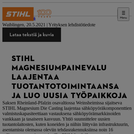
Menu
Lehdistö
Waiblingen, 20.5.2021 | Yrityksen lehdistötiedote
Lataa tekstiä ja kuvia
STIHL
MAGNESIUMPAINEVALU
LAAJENTAA
TUOTANTOTOIMINTAANSA
JA LUO UUSIA TYÖPAIKKOJA
Saksen Rheinland-Pfalzin osavaltiossa Weinsheimissa sijaitseva
STIHL Magnesium Die Casting laajentaa sähköpyöräkomponenttien
valmistuskapasiteettiaan vastauksena sähköpyörämarkkinoiden
vankkaan ja tasaiseen kasvuun. Yhtiö suunnittelee uusien
tuotantolaitosten, kuten koneiden ja niihin liittyvän infrastruktuurin,
asentamista olemassa oleviin tehdasrakennuksiinsa noin 16