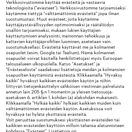
Verkkosivustomme käyttää evästeitä ja vastaavia
teknologioita ("evästeet"). Verkkosivustomme tarjoamiseksi
käytämme tiettyjä "välttämättömiä evästeitä" jopa ilman
suostumustasi. Muut evästeet, joita käytämme
STIHL Saksassa
käyttäjäystävällisyyden optimoimiseksi ja räätälöidyn
sisällön tarjoamiseksi, mukaan lukien käyttäjien
käyttäytymisen analysointi, mainonnan tehokkuus ja
kattavien käyttäjäprofiilien luominen, asetetaan vain
suostumuksellasi. Evästeitä käyttävät me ja kolmannet
Tietoa toimittajille
osapuolet (esim. Google tai Tealium). Nämä kolmannet
Tuotteet
osapuolet voivat käsitellä henkilötietojasi myös Euroopan
Yhteystiedot
talousalueen ulkopuolella. Katso "Asetukset" ja
Ura
Ilmiantajajärjestelmä
"Evästeseloste" saadaksesi lisätietoja meidän ja kolmansien
osapuolten käyttämistä evästeistä. Klikkaamalla "Hyväksy
kaikki" hyväksyt kaikkien evästeiden käytön ja niihin
liittyvän tietojenkäsittelyn sähköisen viestinnän palveluista
annetun lain 205 §:n 1 momentin ja yleisen tietosuoja-
asetuksen 6. artiklan 1. kohdan (a) alakohdan mukaisesti.
Klikkaamalla "Hylkää kaikki" hylkäät kaikkien muiden kuin
välttämättömien evästeiden käytön. Asetuksissa voit
hyväksyä tai hylätä yksittäisiä evästeitä.
Voit peruuttaa suostumuksesi yksittäisten evästeiden tai
kaikkien evästeiden käyttöön milloin tahansa alatunnisteen
kohdassa "Evästeet". Lisätietoja on