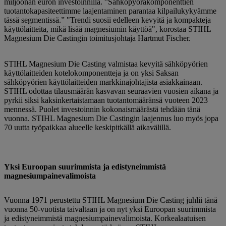
miljoonan euron investoinnilla. ”Sähköpyöräkomponenttien
tuotantokapasiteettimme laajentaminen parantaa kilpailukykyämme
tässä segmentissä.” "Trendi suosii edelleen kevyitä ja kompakteja
käyttölaitteita, mikä lisää magnesiumin käyttöä", korostaa STIHL
Magnesium Die Castingin toimitusjohtaja Hartmut Fischer.
STIHL Magnesium Die Casting valmistaa kevyitä sähköpyörien
käyttölaitteiden kotelokomponentteja ja on yksi Saksan
sähköpyörien käyttölaitteiden markkinajohtajista asiakkainaan.
STIHL odottaa tilausmäärän kasvavan seuraavien vuosien aikana ja
pyrkii siksi kaksinkertaistamaan tuotantomääränsä vuoteen 2023
mennessä. Puolet investoinnin kokonaismäärästä tehdään tänä
vuonna. STIHL Magnesium Die Castingin laajennus luo myös jopa
70 uutta työpaikkaa alueelle keskipitkällä aikavälillä.
Yksi ​​Euroopan suurimmista ja edistyneimmistä
magnesiumpainevalimoista
Vuonna 1971 perustettu STIHL Magnesium Die Casting juhlii tänä
vuonna 50-vuotista taivaltaan ja on nyt yksi Euroopan suurimmista
ja edistyneimmistä magnesiumpainevalimoista. Korkealaatuisen