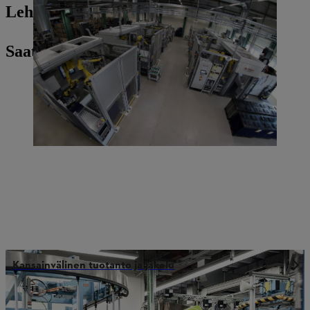
Lehdistöyhteyshenkilösi
Saatat olla kiinnostunut myös
Kansainvälinen tuotanto ja jakelu