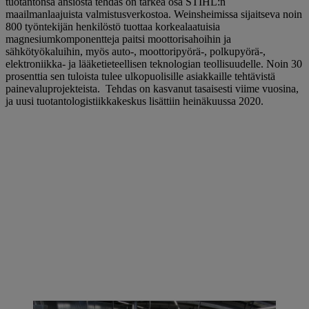
tuotantonsa ansiosta tehdas on tärkeä osa STIHL:n
maailmanlaajuista valmistusverkostoa. Weinsheimissa sijaitseva noin
800 työntekijän henkilöstö tuottaa korkealaatuisia
magnesiumkomponentteja paitsi moottorisahoihin ja
sähkötyökaluihin, myös auto-, moottoripyörä-, polkupyörä-,
elektroniikka- ja lääketieteellisen teknologian teollisuudelle. Noin 30
prosenttia sen tuloista tulee ulkopuolisille asiakkaille tehtävistä
painevaluprojekteista. Tehdas on kasvanut tasaisesti viime vuosina,
ja uusi tuotantologistiikkakeskus lisättiin heinäkuussa 2020.