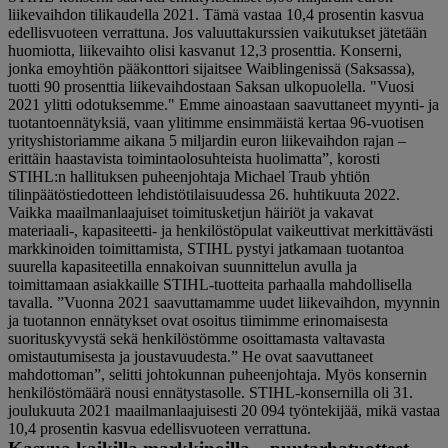
liikevaihdon tilikaudella 2021. Tämä vastaa 10,4 prosentin kasvua
edellisvuoteen verrattuna. Jos valuuttakurssien vaikutukset jätetään
huomiotta, liikevaihto olisi kasvanut 12,3 prosenttia. Konserni,
jonka emoyhtiön pääkonttori sijaitsee Waiblingenissä (Saksassa),
tuotti 90 prosenttia liikevaihdostaan ​​Saksan ulkopuolella. "Vuosi
2021 ylitti odotuksemme." Emme ainoastaan ​​saavuttaneet myynti- ja
tuotantoennätyksiä, vaan ylitimme ensimmäistä kertaa 96-vuotisen
yrityshistoriamme aikana 5 miljardin euron liikevaihdon rajan –
erittäin haastavista toimintaolosuhteista huolimatta”, korosti
STIHL:n hallituksen puheenjohtaja Michael Traub yhtiön
tilinpäätöstiedotteen lehdistötilaisuudessa 26. huhtikuuta 2022.
Vaikka maailmanlaajuiset toimitusketjun häiriöt ja vakavat
materiaali-, kapasiteetti- ja henkilöstöpulat vaikeuttivat merkittävästi
markkinoiden toimittamista, STIHL pystyi jatkamaan tuotantoa
suurella kapasiteetilla ennakoivan suunnittelun avulla ja
toimittamaan asiakkaille STIHL-tuotteita parhaalla mahdollisella
tavalla. ”Vuonna 2021 saavuttamamme uudet liikevaihdon, myynnin
ja tuotannon ennätykset ovat osoitus tiimimme erinomaisesta
suorituskyvystä sekä henkilöstömme osoittamasta valtavasta
omistautumisesta ja joustavuudesta.” He ovat saavuttaneet
mahdottoman”, selitti johtokunnan puheenjohtaja. Myös konsernin
henkilöstömäärä nousi ennätystasolle. STIHL-konsernilla oli 31.
joulukuuta 2021 maailmanlaajuisesti 20 094 työntekijää, mikä vastaa
10,4 prosentin kasvua edellisvuoteen verrattuna.