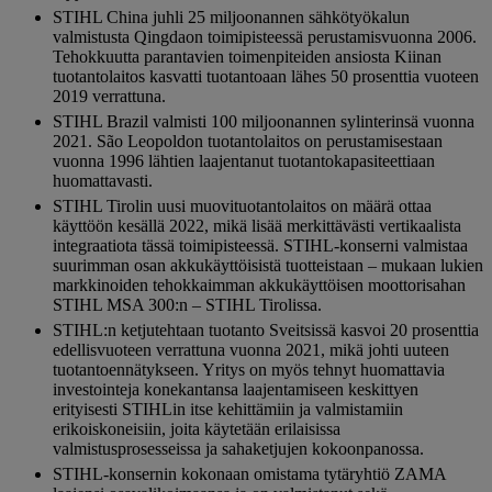
STIHL China juhli 25 miljoonannen sähkötyökalun
valmistusta Qingdaon toimipisteessä perustamisvuonna 2006.
Tehokkuutta parantavien toimenpiteiden ansiosta Kiinan
tuotantolaitos kasvatti tuotantoaan lähes 50 prosenttia vuoteen
2019 verrattuna.
STIHL Brazil valmisti 100 miljoonannen sylinterinsä vuonna
2021. São Leopoldon tuotantolaitos on perustamisestaan ​​
vuonna 1996 lähtien laajentanut tuotantokapasiteettiaan
huomattavasti.
STIHL Tirolin uusi muovituotantolaitos on määrä ottaa
käyttöön kesällä 2022, mikä lisää merkittävästi vertikaalista
integraatiota tässä toimipisteessä. STIHL-konserni valmistaa
suurimman osan akkukäyttöisistä tuotteistaan ​​– mukaan lukien
markkinoiden tehokkaimman akkukäyttöisen moottorisahan
STIHL MSA 300:n – STIHL Tirolissa.
STIHL:n ketjutehtaan tuotanto Sveitsissä kasvoi 20 prosenttia
edellisvuoteen verrattuna vuonna 2021, mikä johti uuteen
tuotantoennätykseen. Yritys on myös tehnyt huomattavia
investointeja konekantansa laajentamiseen keskittyen
erityisesti STIHLin itse kehittämiin ja valmistamiin
erikoiskoneisiin, joita käytetään erilaisissa
valmistusprosesseissa ja sahaketjujen kokoonpanossa.
STIHL-konsernin kokonaan omistama tytäryhtiö ZAMA