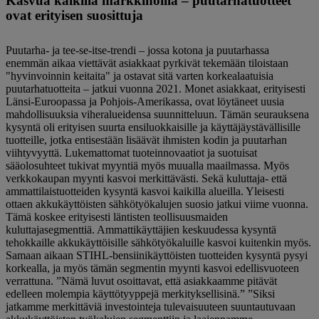
Kasvua kaikilla markkinoilla – puutarhatuotteet
ovat erityisen suosittuja
Puutarha- ja tee-se-itse-trendi – jossa kotona ja puutarhassa
enemmän aikaa viettävät asiakkaat pyrkivät tekemään tiloistaan ​​
"hyvinvoinnin keitaita" ja ostavat sitä varten korkealaatuisia
puutarhatuotteita – jatkui vuonna 2021. Monet asiakkaat, erityisesti
Länsi-Euroopassa ja Pohjois-Amerikassa, ovat löytäneet uusia
mahdollisuuksia viheralueidensa suunnitteluun. Tämän seurauksena
kysyntä oli erityisen suurta ensiluokkaisille ja käyttäjäystävällisille
tuotteille, jotka entisestään lisäävät ihmisten kodin ja puutarhan
viihtyvyyttä. Lukemattomat tuoteinnovaatiot ja suotuisat
sääolosuhteet tukivat myyntiä myös muualla maailmassa. Myös
verkkokaupan myynti kasvoi merkittävästi. Sekä kuluttaja- että
ammattilaistuotteiden kysyntä kasvoi kaikilla alueilla. Yleisesti
ottaen akkukäyttöisten sähkötyökalujen suosio jatkui viime vuonna.
Tämä koskee erityisesti läntisten teollisuusmaiden
kuluttajasegmenttiä. Ammattikäyttäjien keskuudessa kysyntä
tehokkaille akkukäyttöisille sähkötyökaluille kasvoi kuitenkin myös.
Samaan aikaan STIHL-bensiinikäyttöisten tuotteiden kysyntä pysyi
korkealla, ja myös tämän segmentin myynti kasvoi edellisvuoteen
verrattuna. ”Nämä luvut osoittavat, että asiakkaamme pitävät
edelleen molempia käyttötyyppejä merkityksellisinä.” ”Siksi
jatkamme merkittäviä investointeja tulevaisuuteen suuntautuvaan