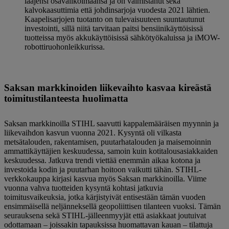
laajensi osavalikoimaansa ja on valmistanut sekä
kalvokaasuttimia että johdinsarjoja vuodesta 2021 lähtien.
Kaapelisarjojen tuotanto on tulevaisuuteen suuntautunut
investointi, sillä niitä tarvitaan paitsi bensiinikäyttöisissä
tuotteissa myös akkukäyttöisissä sähkötyökaluissa ja iMOW-
robottiruohonleikkurissa.
Saksan markkinoiden liikevaihto kasvaa kireästä
toimitustilanteesta huolimatta
Saksan markkinoilla STIHL saavutti kappalemääräisen myynnin ja
liikevaihdon kasvun vuonna 2021. Kysyntä oli vilkasta
metsätalouden, rakentamisen, puutarhatalouden ja maisemoinnin
ammattikäyttäjien keskuudessa, samoin kuin kotitalousasiakkaiden
keskuudessa. Jatkuva trendi viettää enemmän aikaa kotona ja
investoida kodin ja puutarhan hoitoon vaikutti tähän. STIHL-
verkkokauppa kirjasi kasvua myös Saksan markkinoilla. Viime
vuonna vahva tuotteiden kysyntä kohtasi jatkuvia
toimitusvaikeuksia, jotka kärjistyivät entisestään tämän vuoden
ensimmäisellä neljänneksellä geopoliittisen tilanteen vuoksi. Tämän
seurauksena sekä STIHL-jälleenmyyjät että asiakkaat joutuivat
odottamaan – joissakin tapauksissa huomattavan kauan – tilattuja