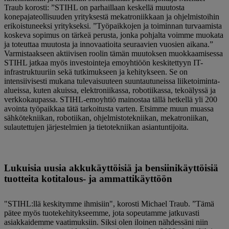
Traub korosti: ”STIHL on parhaillaan keskellä muutosta
konepajateollisuuden yrityksestä mekatroniikkaan ja ohjelmistoihin
erikoistuneeksi yritykseksi. ”Työpaikkojen ja toiminnan turvaamista
koskeva sopimus on tärkeä perusta, jonka pohjalta voimme muokata
ja toteuttaa muutosta ja innovaatioita seuraavien vuosien aikana.”
Varmistaakseen aktiivisen roolin tämän muutoksen muokkaamisessa
STIHL jatkaa myös investointeja emoyhtiöön keskitettyyn IT-
infrastruktuuriin sekä tutkimukseen ja kehitykseen. Se on
intensiivisesti mukana tulevaisuuteen suuntautuneissa liiketoiminta-
alueissa, kuten akuissa, elektroniikassa, robotiikassa, tekoälyssä ja
verkkokaupassa. STIHL-emoyhtiö mainostaa tällä hetkellä yli 200
avointa työpaikkaa tätä tarkoitusta varten. Etsimme muun muassa
sähkötekniikan, robotiikan, ohjelmistotekniikan, mekatroniikan,
sulautettujen järjestelmien ja tietotekniikan asiantuntijoita.
Lukuisia uusia akkukäyttöisiä ja bensiinikäyttöisiä
tuotteita kotitalous- ja ammattikäyttöön
"STIHL:llä keskitymme ihmisiin", korosti Michael Traub. ”Tämä
pätee myös tuotekehitykseemme, jota sopeutamme jatkuvasti
asiakkaidemme vaatimuksiin. Siksi olen iloinen nähdessäni niin