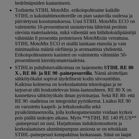
hedelmäpuiden kaatamiseen.
Todistettu STIHL MotoMix -erikoispolttoaine kaikille
STIHL:n kaksitahtimoottoreille on pian saatavilla uudessa ja
päivitetyssä koostumuksessa. Uusi STIHL MotoMix ECO on
valmistettu 10-prosenttisesti uusiutuvista lähteistä peräisin
olevista materiaaleista, mikä vähentää sen hiilidioksidipäästöjä
vähintään 8 prosenttia perinteiseen MotoMixiin verrattuna.
STIHL MotoMix ECO ei sisällä lainkaan etanolia ja vain
minimaalisia määriä olefiineja ja aromaattisia yhdisteitä.
Erikoispolttoaineen kanisteri on valmistettu vähintään 50-
prosenttisesti kierrätysmateriaaleista.
STIHLin puhdistusvalikoimaa on laajennettu
STIHL RE 80
X-, RE 80- ja RE 90 -painepesureilla
. Nämä aloittelijan
sähkötyökalut sopivat täydellisesti kodin siivoustöihin.
Kaikissa kolmessa on korkealaatuista teknologiaa ja ne
tarjoavat silti houkuttelevan hinta-laatusuhteen. RE 80 X on
kannettava sähkötyökalu ilman pyöräsarjaa. Sekä RE 80- että
RE 90 -malleissa on integroidut pyöräkerrat. Lisäksi RE 90
on varustettu kaapeli- ja letkukoukuilla sekä
pysäköintiasennolla, jolla korkeapainesuutin voidaan kytkeä
pois päältä taukojen aikana. Myös **STIHL RE 140 PLUS**
-painepesuri on uusi. Harjattoman induktiomoottorin ja
korkealaatuisen alumiinipumpun ansiosta se on tehokkain
STIHL-painepesuri kompaktissa luokassaan. Siinä on laajat