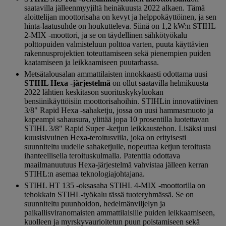
saatavilla jälleenmyyjiltä heinäkuusta 2022 alkaen. Tämä
aloittelijan moottorisaha on kevyt ja helppokäyttöinen, ja sen
hinta-laatusuhde on houkutteleva. Siinä on 1,2 kW:n STIHL
2-MIX -moottori, ja se on täydellinen sähkötyökalu
polttopuiden valmisteluun polttoa varten, puuta käyttävien
rakennusprojektien toteuttamiseen sekä pienempien puiden
kaatamiseen ja leikkaamiseen puutarhassa.
Metsätalousalan ammattilaisten innokkaasti odottama uusi
STIHL Hexa -järjestelmä
on ollut saatavilla helmikuusta
2022 lähtien keskitason suorituskykyluokan
bensiinikäyttöisiin moottorisahoihin. STIHLin innovatiivinen
3/8" Rapid Hexa -sahaketju, jossa on uusi hammasmuoto ja
kapeampi sahausura, ylittää jopa 10 prosentilla luotettavan
STIHL 3/8" Rapid Super -ketjun leikkaustehon. Lisäksi uusi
kuusisivuinen Hexa-teroitusviila, joka on erityisesti
suunniteltu uudelle sahaketjulle, nopeuttaa ketjun teroitusta
ihanteellisella teroituskulmalla. Patenttia odottava
maailmanuutuus Hexa-järjestelmä vahvistaa jälleen kerran
STIHL:n asemaa teknologiajohtajana.
STIHL HT 135 -oksasaha STIHL 4-MIX -moottorilla on
tehokkain STIHL-työkalu tässä tuoteryhmässä. Se on
suunniteltu puunhoidon, hedelmänviljelyn ja
paikallisviranomaisten ammattilaisille puiden leikkaamiseen,
kuolleen ja myrskyvaurioitetun puun poistamiseen sekä