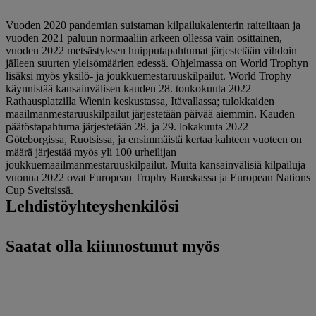
Vuoden 2020 pandemian suistaman kilpailukalenterin raiteiltaan ja
vuoden 2021 paluun normaaliin arkeen ollessa vain osittainen,
vuoden 2022 metsästyksen huipputapahtumat järjestetään vihdoin
jälleen suurten yleisömäärien edessä. Ohjelmassa on World Trophyn
lisäksi myös yksilö- ja joukkuemestaruuskilpailut. World Trophy
käynnistää kansainvälisen kauden 28. toukokuuta 2022
Rathausplatzilla Wienin keskustassa, Itävallassa; tulokkaiden
maailmanmestaruuskilpailut järjestetään päivää aiemmin. Kauden
päätöstapahtuma järjestetään 28. ja 29. lokakuuta 2022
Göteborgissa, Ruotsissa, ja ensimmäistä kertaa kahteen vuoteen on
määrä järjestää myös yli 100 urheilijan
joukkuemaailmanmestaruuskilpailut. Muita kansainvälisiä kilpailuja
vuonna 2022 ovat European Trophy Ranskassa ja European Nations
Cup Sveitsissä.
Lehdistöyhteyshenkilösi
Saatat olla kiinnostunut myös