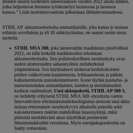
monien uusien tuotteiden lanseerauksen vuoden 2022 alusta lähtien,
jotka helpottavat ihmisten työskentelyä luonnossa ja luonnon
kanssa.” Lisää tuoteinnovaatioita julkaistaan ​​lähitulevaisuudessa.
STIHL AP -akkumoottorisaha ammattilaisille, joka kattaa jo tusinan
erilaisia ​​sovelluksia ja yli 30 sähkötyökalua, on saanut useita uusia
tuotteita.
STIHL MSA 300
, joka lanseerattiin maaliskuun puolivälissä
2022, on tällä hetkellä markkinoiden tehokkain
akkumoottorisaha. Sen poikkeuksellinen suorituskyky avaa
uuden ulottuvuuden sahaustyöhön meluherkissä
ympäristöissä. Sen käyttöalueet ulottuvat keskikokoisten
puiden valikoivasta kaatamisesta, leikkaamisesta ja pätkän
katkaisemisesta puurakentamiseen. Kone täyttää puutarha- ja
maisemointialan ammattilaisten, kuntien ja metsätalouden
korkeat vaatimukset.
Uusi akkupaketti, STIHL AP 500 S
,
on kehitetty erityisesti STIHL MSA 300 -moottoria varten.
Innovatiivisen teholaminointiteknologiansa ansiosta uusi akku
tarjoaa erinomaisen suorituskyvyn alhaisella painolla sekä
kaksinkertaisen määrän mahdollisia lataussyklejä, mikä
pidentää merkittävästi akun käyttöikää perinteisiin
litiumioniakkuihin verrattuna. Myös energiakapasiteettia on
lisätty entisestään.