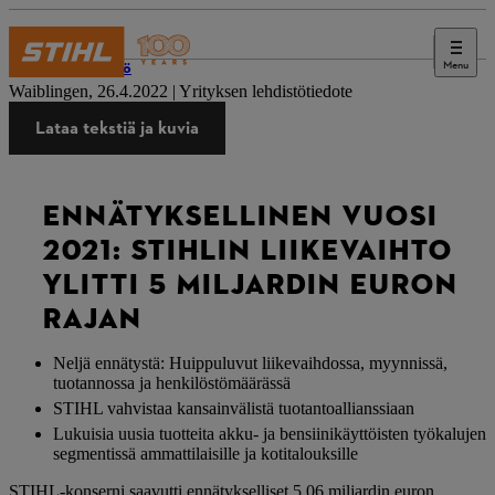
Menu
Lehdistö
Waiblingen, 26.4.2022 | Yrityksen lehdistötiedote
Lataa tekstiä ja kuvia
ENNÄTYKSELLINEN VUOSI
2021: STIHLIN LIIKEVAIHTO
YLITTI 5 MILJARDIN EURON
RAJAN
Neljä ennätystä: Huippuluvut liikevaihdossa, myynnissä,
tuotannossa ja henkilöstömäärässä
STIHL vahvistaa kansainvälistä tuotantoallianssiaan
Lukuisia uusia tuotteita akku- ja bensiinikäyttöisten työkalujen
segmentissä ammattilaisille ja kotitalouksille
STIHL-konserni saavutti ennätykselliset 5,06 miljardin euron