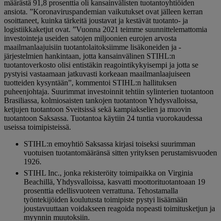
määrästä 91,8 prosenttia oli kansainvälisten tuotantoyhtiöiden
ansiota. ”Koronaviruspandemian vaikutukset ovat jälleen kerran
osoittaneet, kuinka tärkeitä joustavat ja kestävät tuotanto- ja
logistiikkaketjut ovat. ”Vuonna 2021 teimme suunnittelemattomia
investointeja useiden satojen miljoonien eurojen arvosta
maailmanlaajuisiin tuotantolaitoksiimme lisäkoneiden ja -
järjestelmien hankintaan, jotta kansainvälinen STIHL:n
tuotantoverkosto olisi entistäkin reagointikykyisempi ja jotta se
pystyisi vastaamaan jatkuvasti korkeaan maailmanlaajuiseen
tuotteiden kysyntään”, kommentoi STIHL:n hallituksen
puheenjohtaja. Suurimmat investoinnit tehtiin sylinterien tuotantoon
Brasiliassa, kolmiosaisten tankojen tuotantoon Yhdysvalloissa,
ketjujen tuotantoon Sveitsissä sekä kampiakselien ja muovin
tuotantoon Saksassa. Tuotantoa käytiin 24 tuntia vuorokaudessa
useissa toimipisteissä.
STIHL:n emoyhtiö Saksassa kirjasi toiseksi suurimman
vuotuisen tuotantomääränsä sitten yrityksen perustamisvuoden
1926.
STIHL Inc., jonka rekisteröity toimipaikka on Virginia
Beachillä, Yhdysvalloissa, kasvatti moottorituotantoaan 19
prosenttia edellisvuoteen verrattuna. Tehostamalla
työntekijöiden koulutusta toimipiste pystyi lisäämään
joustavuuttaan voidakseen reagoida nopeasti toimitusketjun ja
myynnin muutoksiin.