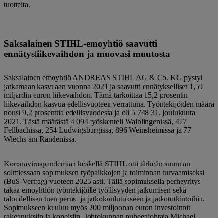
tuotteita.
Saksalainen STIHL-emoyhtiö saavutti
ennätysliikevaihdon ja muovasi muutosta
Saksalainen emoyhtiö ANDREAS STIHL AG & Co. KG pystyi
jatkamaan kasvuaan vuonna 2021 ja saavutti ennätykselliset 1,59
miljardin euron liikevaihdon. Tämä tarkoittaa 15,2 prosentin
liikevaihdon kasvua edellisvuoteen verrattuna. Työntekijöiden määrä
nousi 9,2 prosenttia edellisvuodesta ja oli 5 748 31. joulukuuta
2021. Tästä määrästä 4 094 työskenteli Waiblingenissä, 427
Fellbachissa, 254 Ludwigsburgissa, 896 Weinsheimissa ja 77
Wiechs am Randenissa.
Koronaviruspandemian keskellä STIHL otti tärkeän suunnan
solmiessaan sopimuksen työpaikkojen ja toiminnan turvaamiseksi
(BuS-Vertrag) vuoteen 2025 asti. Tällä sopimuksella perheyritys
takaa emoyhtiön työntekijöille työllisyyden jatkumisen sekä
taloudellisen tuen perus- ja jatkokoulutukseen ja jatkotutkintoihin.
Sopimukseen kuuluu myös 200 miljoonan euron investoinnit
rakennuksiin ja koneisiin. Johtokunnan puheenjohtaja Michael