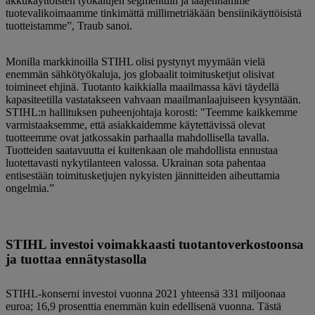
akkukäyttöisten työkalujen segmenttiin ja laajennamme
tuotevalikoimaamme tinkimättä millimetriäkään bensiinikäyttöisistä
tuotteistamme”, Traub sanoi.
Monilla markkinoilla STIHL olisi pystynyt myymään vielä
enemmän sähkötyökaluja, jos globaalit toimitusketjut olisivat
toimineet ehjinä. Tuotanto kaikkialla maailmassa kävi täydellä
kapasiteetilla vastatakseen vahvaan maailmanlaajuiseen kysyntään.
STIHL:n hallituksen puheenjohtaja korosti: "Teemme kaikkemme
varmistaaksemme, että asiakkaidemme käytettävissä olevat
tuotteemme ovat jatkossakin parhaalla mahdollisella tavalla.
Tuotteiden saatavuutta ei kuitenkaan ole mahdollista ennustaa
luotettavasti nykytilanteen valossa. Ukrainan sota pahentaa
entisestään toimitusketjujen nykyisten jännitteiden aiheuttamia
ongelmia.”
STIHL investoi voimakkaasti tuotantoverkostoonsa
ja tuottaa ennätystasolla
STIHL-konserni investoi vuonna 2021 yhteensä 331 miljoonaa
euroa; 16,9 prosenttia enemmän kuin edellisenä vuonna. Tästä