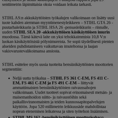
senttimetrin läpimittaisia ​​oksia voidaan leikata tarkasti.
STIHL AS:n akkukäyttöisten työkalujen valikoimaan on lisätty uusi
tuote kahden aiemman myyntimenestyleikkeen – STIHL GTA 26 -
puutarhaleikkurin ja STIHL HSA 26 -pensasleikkurin – rinnalle,
uuden
STIHL SEA 20 -akkukäyttöisen käsikäyttöisen imurin
muodossa. Tämä kätevä laite on yksi tehokkaimmista 10,8 V:n
luokan käsikäyttöisistä pölynimureista. Se sopii täydellisesti pienten
alueiden puhdistamiseen vaikuttavan imutehonsa ja laajan
vakiovarustevalikoimansa ansiosta.
STIHL esittelee myös uusia tuotteita bensiinikäyttöisten moottorien
segmenttiin:
Neljä uutta työkalua –
STIHL FS 361 C-EM, FS 411 C-
EM, FS 461 C-EM ja FS 491 C-EM
– liittyvät
ammattimaisten bensiinikäyttöisten raivaussahojen
valikoimaan. Uudet tuotteet sopivat erinomaisesti metsän- ja
maisemanhoidon niitto- ja raivaustöihin sekä
paikallisviranomaisten ja teiden kunnossapitopalvelujen
käyttöön. Jopa 520 millimetrin leikkuusäde mahdollistaa
nopean etenemisen leikatessa ja siten työtehon lisäämisen.
STIHL MS 162 -bensiinikäyttöinen moottorisaha
on