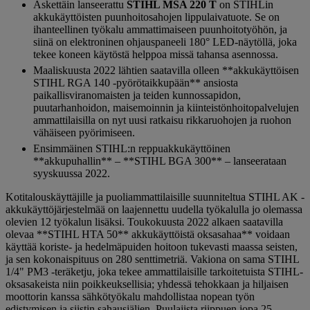
Äskettäin lanseerattu
STIHL MSA 220 T
on STIHLin
akkukäyttöisten puunhoitosahojen lippulaivatuote. Se on
ihanteellinen työkalu ammattimaiseen puunhoitotyöhön, ja
siinä on elektroninen ohjauspaneeli 180° LED-näytöllä, joka
tekee koneen käytöstä helppoa missä tahansa asennossa.
Maaliskuusta 2022 lähtien saatavilla olleen **akkukäyttöisen
STIHL RGA 140 -pyörötaikkupään** ansiosta
paikallisviranomaisten ja teiden kunnossapidon,
puutarhanhoidon, maisemoinnin ja kiinteistönhoitopalvelujen
ammattilaisilla on nyt uusi ratkaisu rikkaruohojen ja ruohon
vähäiseen pyörimiseen.
Ensimmäinen STIHL:n reppuakkukäyttöinen
**akkupuhallin** – **STIHL BGA 300** – lanseerataan
syyskuussa 2022.
Kotitalouskäyttäjille ja puoliammattilaisille suunniteltua STIHL AK -
akkukäyttöjärjestelmää on laajennettu uudella työkalulla jo olemassa
olevien 12 työkalun lisäksi. Toukokuusta 2022 alkaen saatavilla
olevaa **STIHL HTA 50** akkukäyttöistä oksasahaa** voidaan
käyttää koriste- ja hedelmäpuiden hoitoon tukevasti maassa seisten,
ja sen kokonaispituus on 280 senttimetriä. Vakiona on sama STIHL
1/4" PM3 -teräketju, joka tekee ammattilaisille tarkoitetuista STIHL-
oksasakeista niin poikkeuksellisia; yhdessä tehokkaan ja hiljaisen
moottorin kanssa sähkötyökalu mahdollistaa nopean työn
edistymisen ja siistin sahausjäljen. Puulajista riippuen jopa 25