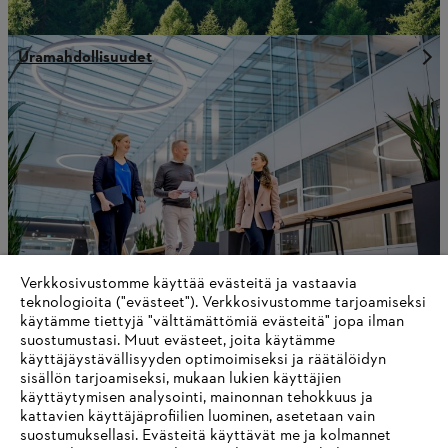
Uramahdollisuudet
Verkkosivustomme käyttää evästeitä ja vastaavia
teknologioita ("evästeet"). Verkkosivustomme tarjoamiseksi
käytämme tiettyjä "välttämättömiä evästeitä" jopa ilman
suostumustasi. Muut evästeet, joita käytämme
STIHLin vuosikertomus 2021
käyttäjäystävällisyyden optimoimiseksi ja räätälöidyn
sisällön tarjoamiseksi, mukaan lukien käyttäjien
käyttäytymisen analysointi, mainonnan tehokkuus ja
kattavien käyttäjäprofiilien luominen, asetetaan vain
suostumuksellasi. Evästeitä käyttävät me ja kolmannet
Tietoa toimittajille