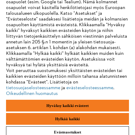
osapuolet (esim. Google tai Tealium). Nämä kolmannet
Tuotteet
osapuolet voivat käsitellä henkilötietojasi myös Euroopan
Yhteystiedot
talousalueen ulkopuolella. Katso "Asetukset" ja
Ura
Ilmiantajajärjestelmä
"Evästeseloste" saadaksesi lisätietoja meidän ja kolmansien
osapuolten käyttämistä evästeistä. Klikkaamalla "Hyväksy
kaikki" hyväksyt kaikkien evästeiden käytön ja niihin
liittyvän tietojenkäsittelyn sähköisen viestinnän palveluista
annetun lain 205 §:n 1 momentin ja yleisen tietosuoja-
asetuksen 6. artiklan 1. kohdan (a) alakohdan mukaisesti.
Klikkaamalla "Hylkää kaikki" hylkäät kaikkien muiden kuin
välttämättömien evästeiden käytön. Asetuksissa voit
hyväksyä tai hylätä yksittäisiä evästeitä.
Voit peruuttaa suostumuksesi yksittäisten evästeiden tai
kaikkien evästeiden käyttöön milloin tahansa alatunnisteen
kohdassa "Evästeet". Lisätietoja on
tietosuojaselosteessamme
ja
evästeselosteessamme
.
Oikeudellinen huomautus
Hyväksy kaikki evästeet
Jälki
Yksityisyyden suoja
Evästetiedot
ANDREAS STIHL AG & Co. KG ©2023
Hylkää kaikki
Evästeasetukset