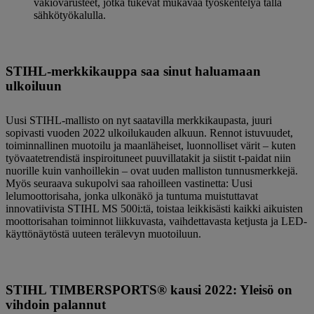
vakiovarusteet, jotka tukevat mukavaa työskentelyä tällä
sähkötyökalulla.
STIHL-merkkikauppa saa sinut haluamaan
ulkoiluun
Uusi STIHL-mallisto on nyt saatavilla merkkikaupasta, juuri
sopivasti vuoden 2022 ulkoilukauden alkuun. Rennot istuvuudet,
toiminnallinen muotoilu ja maanläheiset, luonnolliset värit – kuten
työvaatetrendistä inspiroituneet puuvillatakit ja siistit t-paidat niin
nuorille kuin vanhoillekin – ovat uuden malliston tunnusmerkkejä.
Myös seuraava sukupolvi saa rahoilleen vastinetta: Uusi
lelumoottorisaha, jonka ulkonäkö ja tuntuma muistuttavat
innovatiivista STIHL MS 500i:tä, toistaa leikkisästi kaikki aikuisten
moottorisahan toiminnot liikkuvasta, vaihdettavasta ketjusta ja LED-
käyttönäytöstä uuteen terälevyn muotoiluun.
STIHL TIMBERSPORTS® kausi 2022: Yleisö on
vihdoin palannut