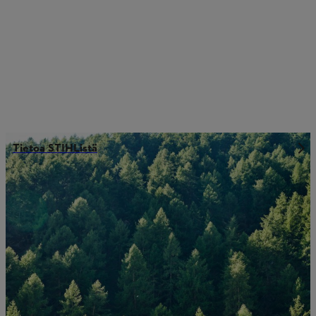
Tietoa STIHListä