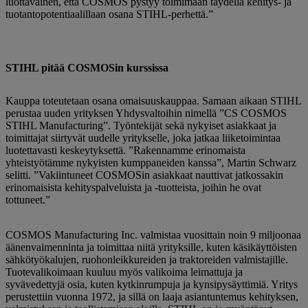
luottavainen, että COSMOS pystyy toimimaan täydellä kehitys- ja
tuotantopotentiaalillaan osana STIHL-perhettä.”
STIHL pitää COSMOSin kurssissa
Kauppa toteutetaan osana omaisuuskauppaa. Samaan aikaan STIHL
perustaa uuden yrityksen Yhdysvaltoihin nimellä ”CS COSMOS
STIHL Manufacturing”. Työntekijät sekä nykyiset asiakkaat ja
toimittajat siirtyvät uudelle yritykselle, joka jatkaa liiketoimintaa
luotettavasti keskeytyksettä. ”Rakennamme erinomaista
yhteistyötämme nykyisten kumppaneiden kanssa”, Martin Schwarz
selitti. ”Vakiintuneet COSMOSin asiakkaat nauttivat jatkossakin
erinomaisista kehityspalveluista ja -tuotteista, joihin he ovat
tottuneet.”
COSMOS Manufacturing Inc. valmistaa vuosittain noin 9 miljoonaa
äänenvaimenninta ja toimittaa niitä yrityksille, kuten käsikäyttöisten
sähkötyökalujen, ruohonleikkureiden ja traktoreiden valmistajille.
Tuotevalikoimaan kuuluu myös valikoima leimattuja ja
syvävedettyjä osia, kuten kytkinrumpuja ja kynsipysäyttimiä. Yritys
perustettiin vuonna 1972, ja sillä on laaja asiantuntemus kehityksen,