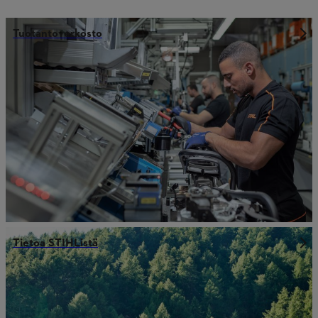
Tuotantoverkosto
Tietoa STIHListä