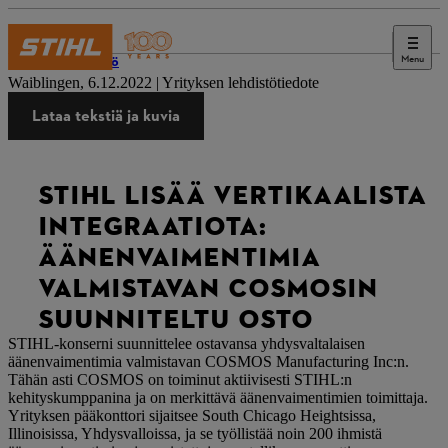
Menu
Lehdistö
Waiblingen, 6.12.2022 | Yrityksen lehdistötiedote
Lataa tekstiä ja kuvia
STIHL LISÄÄ VERTIKAALISTA
INTEGRAATIOTA:
ÄÄNENVAIMENTIMIA
VALMISTAVAN COSMOSIN
SUUNNITELTU OSTO
STIHL-konserni suunnittelee ostavansa yhdysvaltalaisen
äänenvaimentimia valmistavan COSMOS Manufacturing Inc:n.
Tähän asti COSMOS on toiminut aktiivisesti STIHL:n
kehityskumppanina ja on merkittävä äänenvaimentimien toimittaja.
Yrityksen pääkonttori sijaitsee South Chicago Heightsissa,
Illinoisissa, Yhdysvalloissa, ja se työllistää noin 200 ihmistä