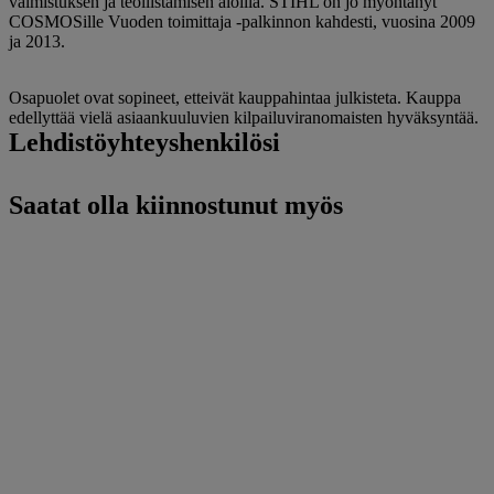
valmistuksen ja teollistamisen aloilla. STIHL on jo myöntänyt
COSMOSille Vuoden toimittaja -palkinnon kahdesti, vuosina 2009
ja 2013.
Osapuolet ovat sopineet, etteivät kauppahintaa julkisteta. Kauppa
edellyttää vielä asiaankuuluvien kilpailuviranomaisten hyväksyntää.
Lehdistöyhteyshenkilösi
Saatat olla kiinnostunut myös