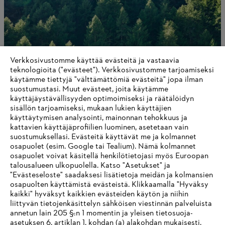
Verkkosivustomme käyttää evästeitä ja vastaavia
teknologioita ("evästeet"). Verkkosivustomme tarjoamiseksi
käytämme tiettyjä "välttämättömiä evästeitä" jopa ilman
suostumustasi. Muut evästeet, joita käytämme
Maailmanlaajuinen verkosto
käyttäjäystävällisyyden optimoimiseksi ja räätälöidyn
sisällön tarjoamiseksi, mukaan lukien käyttäjien
käyttäytymisen analysointi, mainonnan tehokkuus ja
kattavien käyttäjäprofiilien luominen, asetetaan vain
suostumuksellasi. Evästeitä käyttävät me ja kolmannet
Tietoa toimittajille
osapuolet (esim. Google tai Tealium). Nämä kolmannet
Tuotteet
osapuolet voivat käsitellä henkilötietojasi myös Euroopan
Yhteystiedot
talousalueen ulkopuolella. Katso "Asetukset" ja
Ura
Ilmiantajajärjestelmä
"Evästeseloste" saadaksesi lisätietoja meidän ja kolmansien
osapuolten käyttämistä evästeistä. Klikkaamalla "Hyväksy
kaikki" hyväksyt kaikkien evästeiden käytön ja niihin
liittyvän tietojenkäsittelyn sähköisen viestinnän palveluista
annetun lain 205 §:n 1 momentin ja yleisen tietosuoja-
asetuksen 6. artiklan 1. kohdan (a) alakohdan mukaisesti.