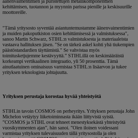
äänenvaimentimien ja puristettujen metallikomponenttien
kehittämisen, tuotannon ja myynnin parissa pienille ja keskisuurille
moottoreille.
"Tämä yritysosto syventää asiantuntemustamme äänenvaimentimien
ja muiden pakoputkiston osien kehittämisessä ja valmistuksessa",
sanoo Martin Schwarz, STIHL:n valmistuksesta ja materiaaleista
vastaava hallituksen jäsen. "Se on tärkeä askel kohti yhä tiukempien
päästöstandardien täyttämistä." Se vahvistaa myös
toimitusketjujemme kestävyyttä.” STIHLillä on keskimääräistä
korkeampi vertikaalinen integraatio, yli 50 prosenttia. Tämä
ainutlaatuinen ominaisuus varmistaa STIHL:n lisäarvon ja tukee
yrityksen teknologista johtajuutta.
Yrityksen perustaja korostaa hyvää yhteistyötä
STIHLin tavoin COSMOS on perheyritys. Yrityksen perustaja John
Michelon vetäytyy liiketoiminnasta ikään liittyvistä syistä.
”COSMOS ja STIHL ovat tehneet menestyksekästä yhteistyötä
vuosikymmenten ajan”, hän sanoi. ”Olen iloinen voidessani
varmistaa yrityksen tulevaisuuden tällä yritysostolla ja olen