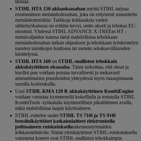
tärinää.
STIHL HTA 150 akkuoksasahan
myötä STIHL tarjoaa
ensimmäisen metsänhoitosahan, joka on erityisesti suunniteltu
metsänhoitotöihin: Tarkkoja leikkauksia varten
sähkötyökalussa on erittäin kevyt, ontto akseli ja tehokas EC-
moottori. Yhdessä STIHL ADVANCE X-TREEm HT -
metsävaljaiden kanssa tämä mahdollistaa tehokkaan
metsänhoitosahan tarkan ohjauksen ja tehokkaan työskentelyn
nuorten taimikojen hoidossa tai metsän sekakasvillisuuden
käsittelyssä.
STIHL HTA 160
on
STIHL-malliston tehokkain
akkukäyttöinen oksasaha
. Tämä tarkoittaa, että oksat ja
kuollut puu voidaan poistaa turvallisesti ja mukavasti
ammattimaisen puunhoidon yhteydessä myös maanpinnasta
suurilla korkeuksilla.
Uusi
STIHL KMA 120 R akkukäyttöinen KombiEngine
voidaan varustaa kymmenellä kokeillulla ja testatulla STIHL
KombiTools -työkalulla käytännöllisen pikaliittimen avulla,
mikä mahdollistaa laajan käyttöalueen.
STIHL esittelee uudet
STIHL TS 710i ja TS 910i
bensiinikäyttöiset katkaisulaitteet elektronisella
polttoaineen ruiskutuksella
rakennustyömaiden
leikkaustehtäviin: Nämä yleiskäyttöiset STIHL-ruiskutuksella
varustetut koneet ovat STIHL-malliston tehokkaimpia