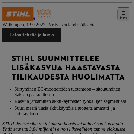
Menu
Lehdistö
Waiblingen, 13.9.2023 | Yrityksen lehdistötiedote
Lataa tekstiä ja kuvia
STIHL SUUNNITTELEE
LISÄKASVUA HAASTAVASTA
TILIKAUDESTA HUOLIMATTA
Siirtyminen EC-moottoreiden tuotantoon – sitoutuminen
Saksan pääkonttoriin
Kasvun jatkaminen akkukäyttöisten työkalujen segmentissä
Suuri määrä uusia akkukäyttöisiä tuotteita ammatti- ja
kotikäyttöön
STIHL-konsernilla on takanaan haastavat kahdeksan kuukautta.
Yhtiö saavutti 3,84 miljardin euron liikevaihdon tammi-elokuussa