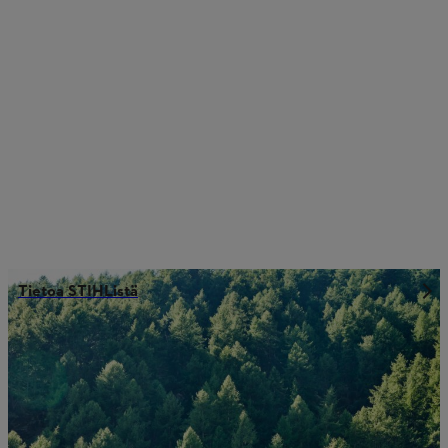
Tietoa STIHListä