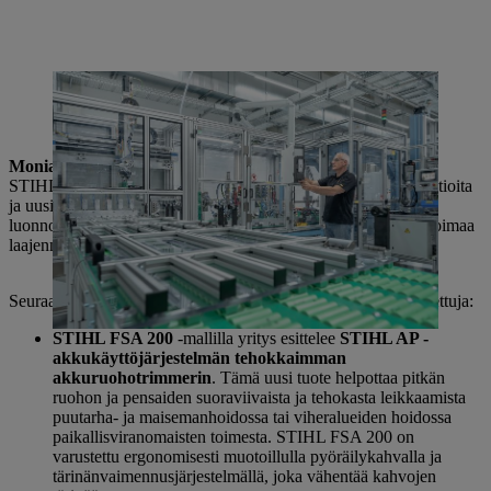
STIHL laajentaa jatkuvasti akkukäyttöisten koneiden osaamistaan:
Vuodesta 2025 lähtien akkukäyttöisen sähkötyökalun ydin, EC-
moottori, valmistetaan itse Waiblingenissä.
Monia uusia tuotteita ammatti- ja kotikäyttöön
STIHL esitteli Kansainvälisessä mediapäivässä monia innovaatioita
ja uusia tuotteita, jotka helpottavat asiakkaiden työskentelyä
luonnossa ja sen parissa. Erityisesti akkuruohotraktorien valikoimaa
laajennetaan merkittävästi.
Seuraavat tuotteet ovat muun muassa ammattikäyttöön tarkoitettuja:
STIHL FSA 200
-mallilla yritys esittelee
STIHL AP -
akkukäyttöjärjestelmän tehokkaimman
akkuruohotrimmerin
. Tämä uusi tuote helpottaa pitkän
ruohon ja pensaiden suoraviivaista ja tehokasta leikkaamista
puutarha- ja maisemanhoidossa tai viheralueiden hoidossa
paikallisviranomaisten toimesta. STIHL FSA 200 on
varustettu ergonomisesti muotoillulla pyöräilykahvalla ja
tärinänvaimennusjärjestelmällä, joka vähentää kahvojen