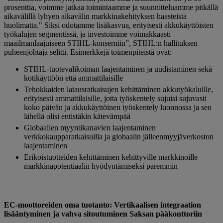
prosenttia, voimme jatkaa toimintaamme ja suunnitteluamme pitkällä
aikavälillä lyhyen aikavälin markkinakehityksen haasteista
huolimatta." Siksi odotamme lisäkasvua, erityisesti akkukäyttöisten
työkalujen segmentissä, ja investoimme voimakkaasti
maailmanlaajuiseen STIHL-konserniin”, STIHL:n hallituksen
puheenjohtaja selitti. Esimerkkejä toimenpiteistä ovat:
STIHL-tuotevalikoiman laajentaminen ja uudistaminen sekä
kotikäyttöön että ammattilaisille
Tehokkaiden latausratkaisujen kehittäminen akkutyökaluille,
erityisesti ammattilaisille, jotta työskentely sujuisi sujuvasti
koko päivän ja akkukäyttöinen työskentely luonnossa ja sen
lähellä olisi entistäkin kätevämpää
Globaalien myyntikanavien laajentaminen
verkkokaupparatkaisuilla ja globaalin jälleenmyyjäverkoston
laajentaminen
Erikoistuotteiden kehittäminen kehittyville markkinoille
markkinapotentiaalin hyödyntämiseksi paremmin
EC-moottoreiden oma tuotanto: Vertikaalisen integraation
lisääntyminen ja vahva sitoutuminen Saksan pääkonttoriin