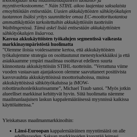
teknologiaan sekä maailmanlaajuiseen tuotanto- ja
myyntiverkostoomme.” Näin STIHL aikoo laajentaa saksalaista
emoyhtiötään entisestään. Uusien akkukäyttöisten sähkötyökalujen
tuotannon lisäksi yritys suunnittelee omaa EC-moottorituotantoa
ammattikäyttöön tarkoitettuihin akkukäyttöisiin tuotteisiin
Waiblingenissä. Tämä askel lisää entisestään akkukäyttöisten
sähkötyökalujen lisäarvoa.
Kasvua akkukäyttöisten työkalujen segmentissä vaikeasta
markkinaympäristöstä huolimatta
”Olemme iloisia voidessamme kertoa, että akkukäyttöisten
työkalujemme strategia on osoittautunut menestyksekkääksi ja että
asiakkaamme ympäri maailmaa osoittavat edelleen suurta
kiinnostusta akkukäyttöisiin STIHL-tuotteisiin. ”Verrattuna viime
vuoden vastaavaan ajanjaksoon olemme saavuttaneet positiivista
kasvuvauhtia akkukäyttöisissä moottorisahoissa, muissa
akkukäyttöisissä sähkötyökaluissa ja iMOW-
robottiruohonleikkurissamme”, Michael Traub sanoi. ”Myös jotkin
alueelliset markkinat kehittyvät hyvin. Siitä huolimatta näemme
maailmanlaajuisen laskun kappalemääräisessä myynnissä kaikissa
käyttölaitteissa.”
Yleiskatsaus maailmanmarkkinoihin:
Länsi-Euroopan
kappalemääräinen myyntimäärä on alle
edellisvuoden. Saksan markkinoiden kysyntää leimasi