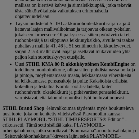
mallissa on kiertävä kahva ja siimaleikkuupää, jotka tekevät
tästä sähkötyökalusta vaikutuksen erinomaisella
ohjattavuudellaan.
Täysin uudistetut STIHL-akkuruohonleikkurit sarjan 2 ja 4
kattavat laajan mallivalikoiman ja tarjoavat oikean työkalun
jokaiseen tarpeeseen: Olipa kyseessä sitten pyöräveto tai ei,
ruohonkerääjä tai silppuava leikkuuyksikkö, sivulle tai taakse
puhaltava malli ja 41, 46 ja 51 senttimetrin leikkuuleveydet,
sarjan 2 ja 4 mallit ovat laajat ja asettavat mukavuuden yhtä
paljon kuin suorituskyvyn etusijalle.
Uusi
STIHL KMA 80 R akkukäyttöinen KombiEngine
on
todellinen monitoimikone, olitpa sitten puhdistamassa polkuja
ja pintoja, möyhentämässä maata, leikkaamassa viheralueita
tai leikkaamassa pensasaitoja ja puita: Kaksitoista erilaista,
kokeiltua ja testattua KombiTool-lisälaitetta, kuten
ruohoraivurit, oksaleikkurit ja pitkävartiset pensasleikkurit,
varmistavat, että talon ulkopuoliset työt hoituvat nopeasti.
STIHL Brand Shop
-leluvalikoimaa täydentää myös houkutteleva
uusi tuote, joka on kehitetty yhteistyössä Playmobilin kanssa:
STIHL PLAYMOBIL “STIHL TIMBERSPORTS® Edition” -
erikoissetti. Tämä setti sisältää kaksi PLAYMOBIL-
urheilijahahmoa, jotka suorittavat "Kuumasaha"-moottorisahalajin ja
"Seisovalohkonhakkaus"-kirveen lajin, sekä PLAYMOBIL-