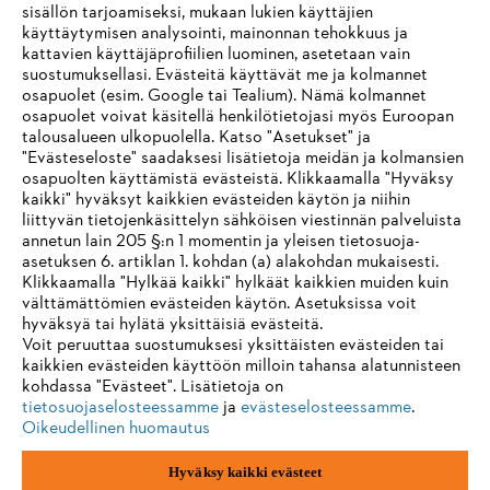
sisällön tarjoamiseksi, mukaan lukien käyttäjien
käyttäytymisen analysointi, mainonnan tehokkuus ja
kattavien käyttäjäprofiilien luominen, asetetaan vain
suostumuksellasi. Evästeitä käyttävät me ja kolmannet
Tietoa toimittajille
osapuolet (esim. Google tai Tealium). Nämä kolmannet
Tuotteet
osapuolet voivat käsitellä henkilötietojasi myös Euroopan
Yhteystiedot
talousalueen ulkopuolella. Katso "Asetukset" ja
Ura
Ilmiantajajärjestelmä
"Evästeseloste" saadaksesi lisätietoja meidän ja kolmansien
osapuolten käyttämistä evästeistä. Klikkaamalla "Hyväksy
kaikki" hyväksyt kaikkien evästeiden käytön ja niihin
liittyvän tietojenkäsittelyn sähköisen viestinnän palveluista
annetun lain 205 §:n 1 momentin ja yleisen tietosuoja-
asetuksen 6. artiklan 1. kohdan (a) alakohdan mukaisesti.
Klikkaamalla "Hylkää kaikki" hylkäät kaikkien muiden kuin
välttämättömien evästeiden käytön. Asetuksissa voit
hyväksyä tai hylätä yksittäisiä evästeitä.
Voit peruuttaa suostumuksesi yksittäisten evästeiden tai
kaikkien evästeiden käyttöön milloin tahansa alatunnisteen
kohdassa "Evästeet". Lisätietoja on
tietosuojaselosteessamme
ja
evästeselosteessamme
.
Oikeudellinen huomautus
Hyväksy kaikki evästeet
Jälki
Yksityisyyden suoja
Evästetiedot