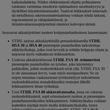
katkaisulaitteita. Niiden elektronisesti ohjattu polttoaineen
ruiskutus varmistaa moottorin optimaalisen suorituskyvyn ja
täydelliset käyntiominaisuudet. Vaativat leikkaukset mineraali-
tai metallisissa rakennusmateriaaleissa voidaan tehdä tarkasti,
ergonomisesti ja vähäpäästöisesti, ja
tärinänvaimennusjärjestelmä minimoi kahvojen tärinät.
Seuraavat akkukäyttöiset tuotteet kotipuutarhanhoitoon lanseerataan:
STIHL tarjoaa akkukäyttöisillä pensasleikkureilla
STIHL
HSA 30
ja
HSA 40
pienempiin puutarhoihin tarkoitettuja
sähkötyökaluja, jotka ovat kevyitä ja erittäin helppoja ohjata ja
tarjoavat myös vaikuttavan leikkuutehon.
Uudessa akkukäyttöisessä
STIHL FSA 30 -trimmerissä
pienempiin puutarhoihin on työalue, joka käynnistyy
paikkoihin, joihin ruohonleikkurit eivät yltä. STIHL FSA 30
ei ole ainoastaan ​​kevyt, vaan myös monipuolinen: Se on
nopea muuntaa vaakasuoraan työskentelyyn tarkoitetusta
ruohonleikkurista reunaleikkuriksi reunojen lähellä
leikkaamiseen ilman työkaluja.
Uusi
STIHL FSA 80 akkuraivaussaha
, jossa on vakiona
ruohonleikkuuterä, sopii erinomaisesti ruohon ja pienempien
puutarhanurmikoiden leikkaamiseen. Sähkötyökalua voidaan
kuitenkin käyttää myös muilla leikkuutyökaluilla, kuten
leikkuupäillä tai ruohonleikkuuterillä. STIHL FSA 80 R -