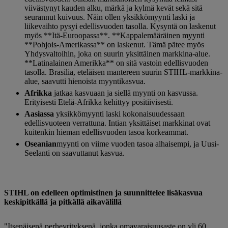
viivästynyt kauden alku, märkä ja kylmä kevät sekä sitä
seurannut kuivuus. Näin ollen yksikkömyynti laski ja
liikevaihto pysyi edellisvuoden tasolla. Kysyntä on laskenut
myös **Itä-Euroopassa**. **Kappalemääräinen myynti
**Pohjois-Amerikassa** on laskenut. Tämä pätee myös
Yhdysvaltoihin, joka on suurin yksittäinen markkina-alue.
**Latinalainen Amerikka** on sitä vastoin edellisvuoden
tasolla. Brasilia, eteläisen mantereen suurin STIHL-markkina-
alue, saavutti hienoista myyntikasvua.
Afrikka
jatkaa kasvuaan ja siellä myynti on kasvussa.
Erityisesti Etelä-Afrikka kehittyy positiivisesti.
Aasiassa
yksikkömyynti laski kokonaisuudessaan
edellisvuoteen verrattuna. Intian yksittäiset markkinat ovat
kuitenkin hieman edellisvuoden tasoa korkeammat.
Oseanian
myynti on viime vuoden tasoa alhaisempi, ja Uusi-
Seelanti on saavuttanut kasvua.
STIHL on edelleen optimistinen ja suunnittelee lisäkasvua
keskipitkällä ja pitkällä aikavälillä
"Itsenäisenä perheyrityksenä, jonka omavaraisuusaste on yli 60