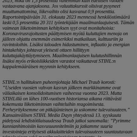
2023, mikä on 1,5 prosenttia vähemmän kuin edellisen vuoden
vastaavana ajanjaksona. Jos valuuttakurssit olisivat pysyneet
muuttumattomina, liikevaihto olisi kasvanut 0,9 prosenttia.
Raportointipäivään 31. elokuuta 2023 mennessä henkilöstömäärä
laski 0,5 prosenttia 20 311 työntekijään maailmanlaajuisesti. Tämän
vaimean liiketoiminnan kehityksen syyt ovat monitahoisia:
Koronavirusrajoitusten päättymisen myötä kuluttajien menoja on
jälleen ohjattu enemmän esimerkiksi matkailuun, kulttuuriin ja
ravintoloihin. Lisäksi talouden hidastuminen, inflaatio ja energian
hintakehitys johtavat yleisesti ottaen hillittyyn
kuluttajakäyttäytymiseen. Maailmanlaajuisen kulutushillinnän
lisäksi myös erikoisliikkeiden varastot vaikuttavat STIHL:n
kappalemääräisen myynnin kehitykseen.
STIHL:n hallituksen puheenjohtaja Michael Traub korosti:
”Useiden vuosien vahvan kasvun jälkeen markkinamme ovat
väliaikaisen konsolidoitumisen vaiheessa vuonna 2023. Mutta
STIHLillä on lähes 100-vuotisen historiansa aikana riittävästi
kokemusta liiketoiminnan vaihteluihin reagoimisesta.
Perheyrityksemme on pitkäjänteinen ja uskomme tulevaisuuteen.”
Kansainvälisen STIHL Media Dayn yhteydessä 13. syyskuuta
pidetyssä lehdistötilaisuudessa Traub jatkoi sanomalla: ”Pyrimme
kunnianhimoisiin kasvusuunnitelmiin ja jatkamme suuria
investointeja erityisesti akkulaitteiden tulevaisuuteen suuntautuvaan