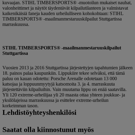
kuvaajan. STIHL TIMBERSPORTS® -muotoilun mukaiset nauhat,
valonheittimet ja näytöt täydentävät kilpailutilanteen ja valmistavat
kaikenikäisiä faneja kauden urheilulliseen kohokohtaan: STIHL
TIMBERSPORTS® -maailmanmestaruuskilpailut Stuttgartissa
marraskuussa.
STIHL TIMBERSPORTS® -maailmanmestaruuskilpailut
Stuttgartissa
Vuosien 2013 ja 2016 Stuttgartissa järjestettyjen tapahtumien jälkeen
18. painos palaa kaupunkiin. Lippukiire tekee selväksi, että tämä
paluu on kauan odotettu: Porsche Arenalle odotetaan 13 000
katsojaa ja loppuunmyytyjä katsomoita 3. ja 4. marraskuuta
järjestettäviin kilpailuihin. Vain muutama lippu on enää saatavilla.
Yli 120 extreme-urheilijaa yli 20 maasta ottaa yhteen joukkue- ja
yksilölajeissa marraskuussa ja esittelee extreme-urheilun
korkeimman tason.
Lehdistöyhteyshenkilösi
Saatat olla kiinnostunut myös