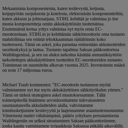
Mekaanisista komponenteista, kuten terälevystä, ketjusta,
ketjupyörän suojuksesta ja kotelosta, elektronisiin komponentteihin,
kuten akkuun ja johtosarjaan, STIHL kehittää ja valmistaa jo itse
monia komponentteja omiin akkukäyttöisiin tuotteisiinsa.
Ensimmäistä kertaa yritys valmistaa nyt myös omia EC-
moottoreitaan. STIHLin jo kehittämän sähkömoottorin oma tuotanto
mahdollistaa sen entistä tehokkaamman räätälöinnin koko
tuotteeseen. Tämä on askel, joka parantaa entisestään akkutuotteiden
suorituskykyä ja laatua. Tuotanto tapahtuu Saksan pääkonttorissa
Waiblingenissä, ja sen on aluksi tarkoitus käsittää ammattikäyttöön
tarkoitettujen akkukäyttöisten tuotteiden EC-moottoreiden tuotanto.
Toiminnan on suunniteltu alkavan vuonna 2025. Investoinnin määrä
on noin 17 miljoonaa euroa.
Michael Traub kommentoi: ”EC-moottorin tuotannon myötä
valmistamme nyt itse myös akkukäyttöisen sähkötyökalun ytimen.”
Tämä on tärkeä strateginen askel muutoksessamme. Tällä
toimenpiteellä lisäämme arvonluontiamme tulevaisuuteen
suuntautuneella akkulaitteiden alalla, vahvistamme
toimitusketjumme kestävyyttä ja laajennamme asiantuntemustamme.
Viimeisenä muttei vähäisimpänä, päätös yrityksen perustamisesta
Waiblingeniin on selkeä sitoutuminen Saksan pääkonttoriimme,
jonka kautta varmistamme työpaikkoja Saksassa pitkällä aikavälillä.