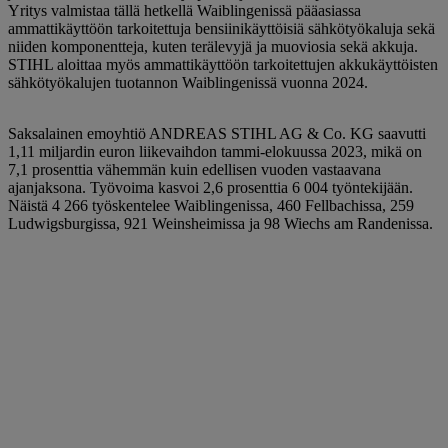
Yritys valmistaa tällä hetkellä Waiblingenissä pääasiassa
ammattikäyttöön tarkoitettuja bensiinikäyttöisiä sähkötyökaluja sekä
niiden komponentteja, kuten terälevyjä ja muoviosia sekä akkuja.
STIHL aloittaa myös ammattikäyttöön tarkoitettujen akkukäyttöisten
sähkötyökalujen tuotannon Waiblingenissä vuonna 2024.
Saksalainen emoyhtiö ANDREAS STIHL AG & Co. KG saavutti
1,11 miljardin euron liikevaihdon tammi-elokuussa 2023, mikä on
7,1 prosenttia vähemmän kuin edellisen vuoden vastaavana
ajanjaksona. Työvoima kasvoi 2,6 prosenttia 6 004 työntekijään.
Näistä 4 266 työskentelee Waiblingenissa, 460 Fellbachissa, 259
Ludwigsburgissa, 921 Weinsheimissa ja 98 Wiechs am Randenissa.