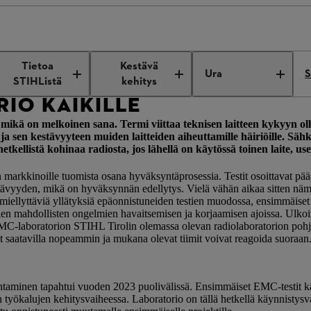
ll
Tietoa
Kestävä
Ura
S
STIHListä
kehitys
IO KAIKILLE
 on melkoinen sana. Termi viittaa teknisen laitteen kykyyn olla h
ja sen kestävyyteen muiden laitteiden aiheuttamille häiriöille. Säh
kellistä kohinaa radiosta, jos lähellä on käytössä toinen laite, us
markkinoille tuomista osana hyväksyntäprosessia. Testit osoittavat pää
ävyyden, mikä on hyväksynnän edellytys. Vielä vähän aikaa sitten nämä k
pämiellyttäviä yllätyksiä epäonnistuneiden testien muodossa, ensimmäiset 
 mahdollisten ongelmien havaitsemisen ja korjaamisen ajoissa. Ulkoine
C-laboratorion STIHL Tirolin olemassa olevan radiolaboratorion pohj
vat saatavilla nopeammin ja mukana olevat tiimit voivat reagoida suoraan
untaminen tapahtui vuoden 2023 puolivälissä. Ensimmäiset EMC-testit 
 työkalujen kehitysvaiheessa. Laboratorio on tällä hetkellä käynnistysvaih