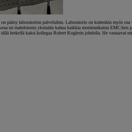
IHL Tirolin uudessa EMC-
lä on pääsy laboratorion palveluihin. Laboratorio on kuitenkin myös os
eaa tai mahdotonta yksinään kattaa kaikkia monimutkaisia ​​EMC:hen ja r
tällä hetkellä kaksi kollegaa Robert Kuglerin johdolla. He vastaavat mie