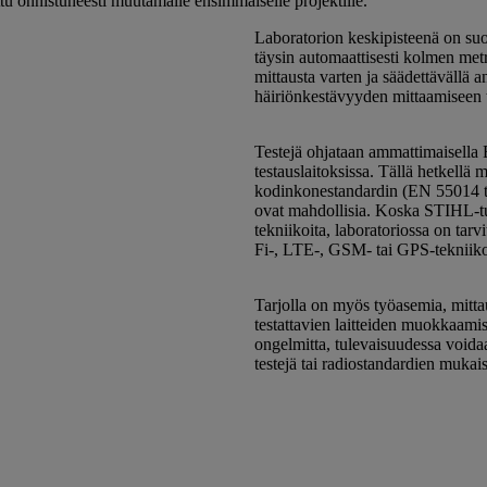
ttu onnistuneesti muutamalle ensimmäiselle projektille.
Laboratorion keskipisteenä on suo
täysin automaattisesti kolmen met
mittausta varten ja säädettävällä a
häiriönkestävyyden mittaamiseen t
Testejä ohjataan ammattimaisella 
testauslaitoksissa. Tällä hetkellä 
kodinkonestandardin (EN 55014 ta
ovat mahdollisia. Koska STIHL-tuo
tekniikoita, laboratoriossa on tar
Fi-, LTE-, GSM- tai GPS-tekniikoi
Tarjolla on myös työasemia, mittausl
testattavien laitteiden muokkaamise
ongelmitta, tulevaisuudessa voida
testejä tai radiostandardien mukaisia