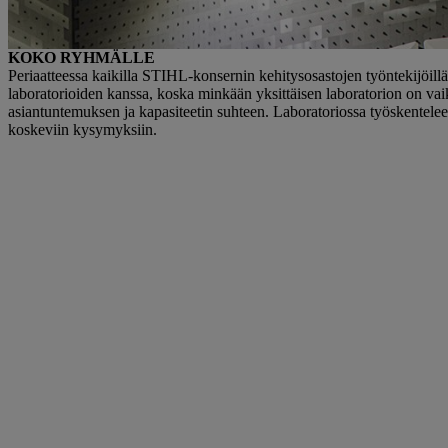
Robert Kugler (oikealla) ja Lukas Rotschopf ovat jo vakiintunut tiimi ST
laboratoriossa. | Kuva: STIHL Tirol
KOKO RYHMÄLLE
Periaatteessa kaikilla STIHL-konsernin kehitysosastojen työntekijöil
laboratorioiden kanssa, koska minkään yksittäisen laboratorion on vaik
asiantuntemuksen ja kapasiteetin suhteen. Laboratoriossa työskentelee 
koskeviin kysymyksiin.