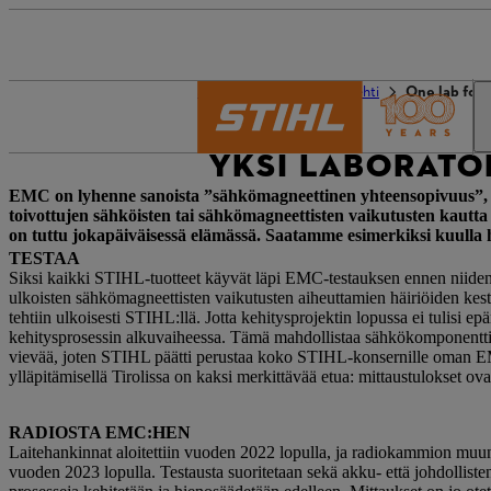
STIHL world
STIHL-lehti
One lab for a
YKSI LABORATOR
EMC on lyhenne sanoista ”sähkömagneettinen yhteensopivuus”, mikä
toivottujen sähköisten tai sähkömagneettisten vaikutusten kautta 
on tuttu jokapäiväisessä elämässä. Saatamme esimerkiksi kuulla het
TESTAA
Siksi kaikki STIHL-tuotteet käyvät läpi EMC-testauksen ennen niiden 
ulkoisten sähkömagneettisten vaikutusten aiheuttamien häiriöiden kest
tehtiin ulkoisesti STIHL:llä. Jotta kehitysprojektin lopussa ei tulisi e
kehitysprosessin alkuvaiheessa. Tämä mahdollistaa sähkökomponenttien
vievää, joten STIHL päätti perustaa koko STIHL-konsernille oman EM
ylläpitämisellä Tirolissa on kaksi merkittävää etua: mittaustulokset o
RADIOSTA EMC:HEN
Laitehankinnat aloitettiin vuoden 2022 lopulla, ja radiokammion mu
vuoden 2023 lopulla. Testausta suoritetaan sekä akku- että johdollisten