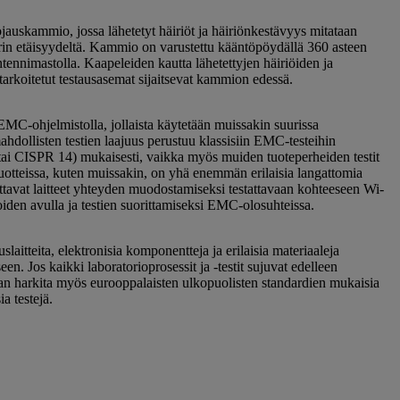
jauskammio, jossa lähetetyt häiriöt ja häiriönkestävyys mitataan
rin etäisyydeltä. Kammio on varustettu kääntöpöydällä 360 asteen
ntennimastolla. Kaapeleiden kautta lähetettyjen häiriöiden ja
arkoitetut testausasemat sijaitsevat kammion edessä.
EMC-ohjelmistolla, jollaista käytetään muissakin suurissa
mahdollisten testien laajuus perustuu klassisiin EMC-testeihin
i CISPR 14) mukaisesti, vaikka myös muiden tuoteperheiden testit
tteissa, kuten muissakin, on yhä enemmän erilaisia ​​langattomia
vittavat laitteet yhteyden muodostamiseksi testattavaan kohteeseen Wi-
den avulla ja testien suorittamiseksi EMC-olosuhteissa.
aitteita, elektronisia komponentteja ja erilaisia ​​materiaaleja
en. Jos kaikki laboratorioprosessit ja -testit sujuvat edelleen
an harkita myös eurooppalaisten ulkopuolisten standardien mukaisia ​​
 ​​testejä.