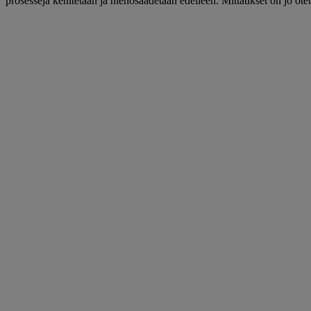
prosesseja kehitetään ja hienosäädetään edelleen. Mittaukset on jo ote