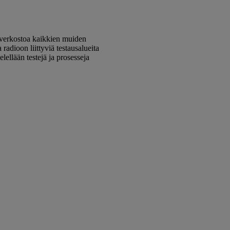
a verkostoa kaikkien muiden
adioon liittyviä testausalueita
lellään testejä ja prosesseja