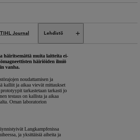
TIHL Journal
Lehdistö
äiritsemättä muita laitteita ei-
kömagneettisten häiriöiden ilmiö
ein vanha.
störajojen noudattamisen ja
alliit ja aikaa vievät mittaukset
prototyypit tarkastetaan tarkasti jo
n testaus on kallista ja aikaa
alta. Oman laboratorion
.
käynnistyivät Langkampfenissa
eessa, ja yksittäisiä aiheita ja