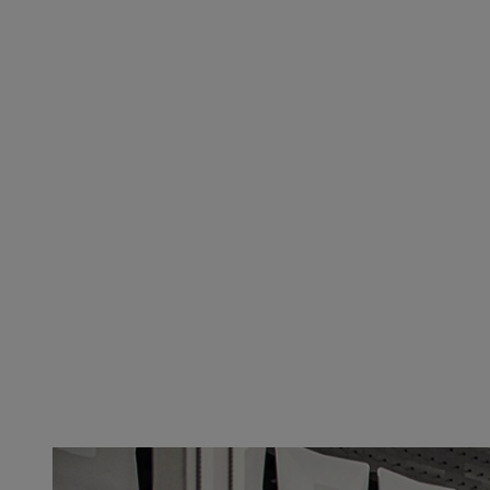
Uusi sähkömagneettisen yhteensopivuuden testauskammio näyttää melko futurist