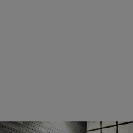
iselta. | Kuva: STIHL Tirol