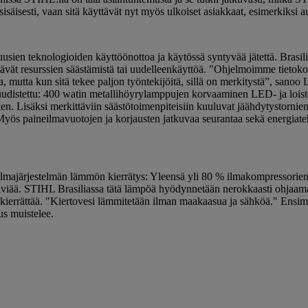
 sisäisesti, vaan sitä käyttävät nyt myös ulkoiset asiakkaat, esimerkiksi a
ien teknologioiden käyttöönottoa ja käytössä syntyvää jätettä. Brasilian
 edistävät resurssien säästämistä tai uudelleenkäyttöä. "Ohjelmoimme 
lta, mutta kun sitä tekee paljon työntekijöitä, sillä on merkitystä”, sano
n uudistettu: 400 watin metallihöyrylamppujen korvaaminen LED- ja lois
ien.
Lisäksi merkittäviin säästötoimenpiteisiin kuuluvat jäähdytystornie
Myös paineilmavuotojen ja korjausten jatkuvaa seurantaa sekä energiate
eilmajärjestelmän lämmön kierrätys: Yleensä yli 80 % ilmakompressorie
iää. STIHL Brasiliassa tätä lämpöä hyödynnetään nerokkaasti ohjaamall
n kierrättää. "Kiertovesi lämmitetään ilman maakaasua ja sähköä." En
us muistelee.