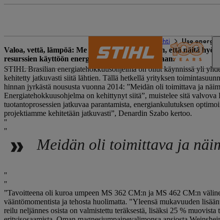
STIHL world
STIHL-lehti
Use energy e
Valoa, vettä, lämpöä: Me kaikki tiedämme hyvin, että näitä hyödyk
resurssien käyttöön energiatehokkuusohjelmallaan.
STIHL Brasilian energiatehokkuusohjelma on ollut käynnissä yli yhdek
kehitetty jatkuvasti siitä lähtien. Tällä hetkellä yrityksen toimintasuu
hinnan jyrkästä noususta vuonna 2014: ”Meidän oli toimittava ja nä
Energiatehokkuusohjelma on kehittynyt siitä”, muistelee sitä valvova
tuotantoprosessien jatkuvaa parantamista, energiankulutuksen optimoin
projektiamme kehitetään jatkuvasti”, Denardin Szabo kertoo.
Meidän oli toimittava ja näi
”Tavoitteena oli kuroa umpeen MS 362 CM:n ja MS 462 CM:n välinen 
vääntömomentista ja tehosta huolimatta. "Yleensä mukavuuden lisää
reilu neljännes osista on valmistettu teräksestä, lisäksi 25 % muovist
erityisosaamista. Oman magnesiumpainevalimonsa ansiosta Weinsheimis