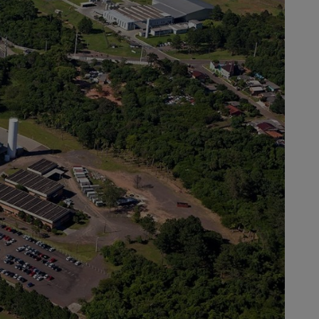
energian ostamisen suoraan
 määritellään kullekin
realia vuoteen 2021 mennessä ja
. ”Ymmärsimme, että
sessä on tapahduttava muutos”,