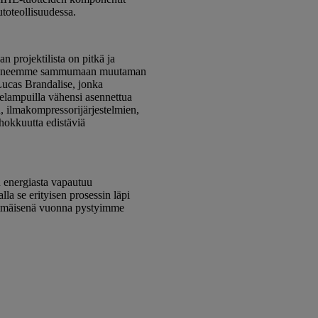
utoteollisuudessa.
 projektilista on pitkä ja
tietokoneemme sammumaan muutaman
o Lucas Brandalise, jonka
telampuilla vähensi asennettua
n, ilmakompressorijärjestelmien,
hokkuutta edistäviä
n energiasta vapautuu
a se erityisen prosessin läpi
simmäisenä vuonna pystyimme