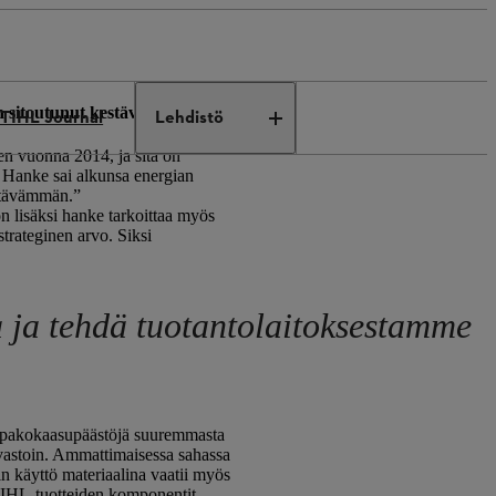
on sitoutunut kestävään
TIHL Journal
Lehdistö
en vuonna 2014, ja sitä on
a. Hanke sai alkunsa energian
estävämmän.”
n lisäksi hanke tarkoittaa myös
trateginen arvo. Siksi
 ja tehdä tuotantolaitoksestamme
ä pakokaasupäästöjä suuremmasta
astoin. Ammattimaisessa sahassa
in käyttö materiaalina vaatii myös
STIHL-tuotteiden komponentit