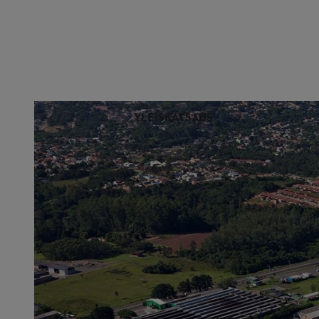
YLEISKATSAUS
2 300 megawattituntia
70 %