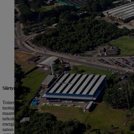
Siirtyminen vapaille energiamarkkinoille
Toinen tärkeä askel säästöjen saavuttamiseksi oli siirtyminen vapail
tuottajayritykseltä, jossa hinta neuvoteltiin eikä sitä asetettu etukätee
maantieteelliselle alueelle, ja kaikille kuluttajaryhmille tarjotaan s
tarkoitti, että pystyimme ostamaan vesivoimalla tuotettua vihreää en
energiatehokkuus edellyttää toimintatapojen uudelleenarviointia ja u
sanoo Rafael Szabo.