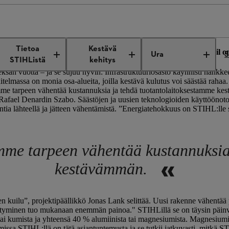
fficiently
Tietoa
Kestävä
keitä tulisi käsitellä energiaa säästävällä tavalla. STIHL Brazil 
Ura
S
STIHListä
kehitys
sän vuotta – ja se sujuu hyvin: Infrastruktuuriosasto käynnisti hankke
nnitelmassa on monia osa-alueita, joilla kestävä kulutus voi säästää raha
imme tarpeen vähentää kustannuksia ja tehdä tuotantolaitoksestamme k
 Rafael Denardin Szabo. Säästöjen ja uusien teknologioiden käyttöönoto
tia lähteellä ja jätteen vähentämistä. ”Energiatehokkuus on STIHL:lle s
mme tarpeen vähentää kustannuksia
kestävämmän.
kuilu”, projektipäällikkö Jonas Lank selittää. Uusi rakenne vähentä
ntyminen tuo mukanaan enemmän painoa." STIHLillä se on täysin päinv
a tai kumista ja yhteensä 40 % alumiinista tai magnesiumista. Magnesium
sa STIHL:llä on tätä asiantuntemusta ja se tutkii jatkuvasti, mitkä 