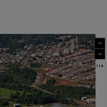
1
|
4
3 500 megawattituntia