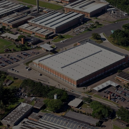
le energiamarkkinoille vuonna 2016. Tämä mahdollisti STIHL Brazilille 
n. "Yleensä sähkön toimittaa tavallinen toimittaja Brasiliassa." Toimittaja
amat hinnat. Tämä muutos säästi meille yli kymmenen miljoonaa Brasilian 
ergiaa”, Lucas Brandalise sanoo. Tämä vastaa noin 1,8 miljoonaa euroa
usien teknologioiden hyödyntämistä. Myös loppukuluttajien käyttäytymi