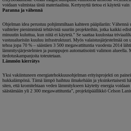
voidaan valmistaa tästä materiaalista. Kertynyttä tietoa ei käytetä vain
Paranna ja vähennä
Ohjelman idea perustuu pohjimmiltaan kahteen pääpilariin: Vähennä uus
vaihtelee pienimmistä tehtävistä suuriin projekteihin, jotka kaikki
minuutin kuluttua, kun niitä ei käytetä." Se saattaa kuulostaa triviaali
vastuualueisiin kuuluu infrastruktuuri. Myös valaistusjärjestelmää o
tehoa jopa 70 % – säästäen 3 500 megawattituntia vuodesta 2014 läht
lämmitysjärjestelmien ja pumppujen automatisointi valimon alueella. 
tiedotuskampanjoita toteutetaan.
Lämmön kierrätys
Yksi ​​vakiintuneen energiatehokkuusohjelman erityisprojekti on pain
hukkalämpönä. Tämä lämpö haihtuu ilmakehään ja yksinkertaisesti häv
siten, että kromitehtaan veden lämmitykseen käytetty energia voidaa
säästämään yli 2 300 megawattituntia”, projektipäällikkö Celson Lani